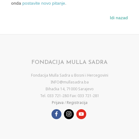
onda
postavite novo pitanje
.
Idi nazad
FONDACIJA MULLA SADRA
Fondacija Mulla Sadra u Bosni i Hercegovini
INFO@mullasadra.ba
Bihaćka 14, 71000 Sarajevo
Tel. 033 721-280 Fax: 033 721-281
Prijava
/
Registracija