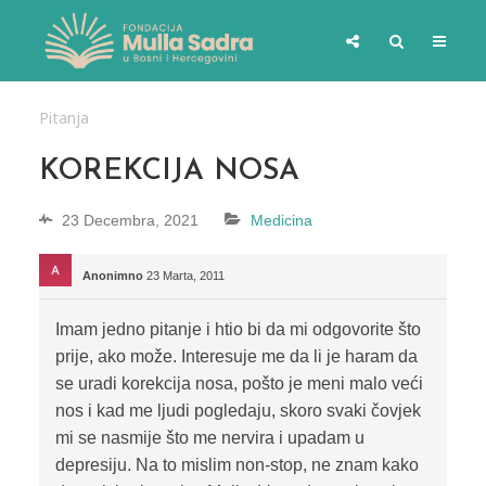
Pitanja
KOREKCIJA NOSA
23 Decembra, 2021
Medicina
Anonimno
23 Marta, 2011
Imam jedno pitanje i htio bi da mi odgovorite što
prije, ako može. Interesuje me da li je haram da
se uradi korekcija nosa, pošto je meni malo veći
nos i kad me ljudi pogledaju, skoro svaki čovjek
mi se nasmije što me nervira i upadam u
depresiju. Na to mislim non-stop, ne znam kako