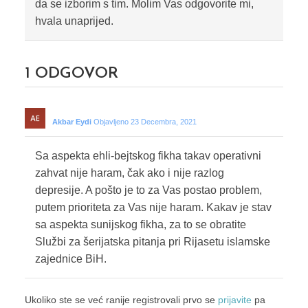
da se izborim s tim. Molim Vas odgovorite mi,
hvala unaprijed.
1
ODGOVOR
Akbar Eydi
Objavljeno 23 Decembra, 2021
Sa aspekta ehli-bejtskog fikha takav operativni
zahvat nije haram, čak ako i nije razlog
depresije. A pošto je to za Vas postao problem,
putem prioriteta za Vas nije haram. Kakav je stav
sa aspekta sunijskog fikha, za to se obratite
Službi za šerijatska pitanja pri Rijasetu islamske
zajednice BiH.
Ukoliko ste se već ranije registrovali prvo se
prijavite
pa