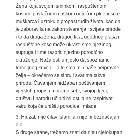
Žena koja svojom šminkom, raspuštenom
kosom, privlačnom i uskom odjećom plijeni srce
muškarca i uzrokuje propast tuđih života, kao da
je zaboravila na zakon stvaranja i svijeta prirode
i to da druga žena, drugog lica, ugodnog glasa i
raspuštene kose može ukrasti srce njezinog
supruga i time razoriti njezino porodično
okruženje. Nažalost, umjesto da spoznamo
temeljnog krivca – a to smo mi i naše neipravne
želje – okrećemo se sihru i svarima takve
prirode. Čuvanjem hidžaba i poštivanjem
vjerskih propisa moramo sebi, svojoj djeci,
društvu i narodu učiniti milost, a ne raspirivati
vatru koja će uništiti porodice i mlade.
3. Hidžab nije čitav islam, ali nije ni beznačajan
dio
S druge strane, trebamo znati da nisu cjelokupan