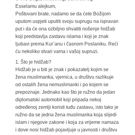
Esselamu alejkum,
Poštovani brate, nadamo se da ćete Božijom
uputom uspjeti uputiti svoju suprugu na ispravan
put i da će ona ozbiljno shvatiti nošenje hidžab
koji predstavlja zastavu islama i koji je znak
ljubavi prema Kur’anu i časnom Poslaniku. Reći
ću nekoliko stvari vama i vašoj supruzi.
1. Što je hidžab?
Hidžab je u biti je znak i pokazatelj kojim se
žena muslimanka, vjernica, u društvu razlikuje
od ostalih žena nemuslimanki i po kojem se
prepoznaje. Jednako kao što je ružno da jedan
diplomatski automobil koji pripada nekoj
određenoj zemlji koristi tuđu zastavu, isto tako je
ružno da se jedna žena muslimanka koja slijedi
islam i njegove zakone i koja za vrijeme namaza
i dove nosi hidžab pojavljuje u javnosti i društvu