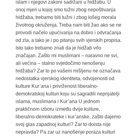
islam i njegovi zakoni sadržani u hidžabu. U
onoj mjeri u kojoj smo tužni zbog nepoštivanja
hidžaba, trebamo biti tužni i zbog lošeg morala
životnog okruženja. Treba nam biti žao ako se ne
provodi načelo upućivanja na dobro i odvraćanja
od zla, a tako je i po pitanju svih vjerskih propisa.
Isto tako trebamo znati da je hidžab vrlo
značajan. Zašto mi muslimani – naravno ne svi,
ali većina – stalno svjedočimo nenošenju
hidžaba? Zar to po vašem mišljenu ne označava
nedostatka vjerskog identiteta, odvojenosti od
kulture Kur’ana i privrženost liberalno-
demokratskoj kulturi koju su sagradili neprijatelji
islama, muslimana i Kur’ana U jednom
praktičnom izboru između dvije kulture,
liberalno-demokrateke i kur’anske, zašto dajemo
svoj glas zapadnoj kulturi? Zar to doista nije
nepravda? Pa zar uz nanošenje poraza kulturi