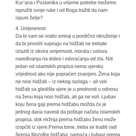
Kur’ana i Poslanika u vrijeme potrebe možemo
ispružiti svoje ruke i od Boga tražiti da nam
ispuni želje?
4. Umjerenost
Da bi vam se vratio smiraj u pordično okruženje i
da bi privolili suprugu na hidžab ne trebate
izlaziti iz okvira umjernosti, morala i uslova
naređivanja na dobro i odvraćanja od zla. Niti
jedan od islamskih propisa nema vjersku
vrijednost ako nije popraćen znanjem. Žena koja
ne nosi hidžab – iz nekog razloga – ali voli
hidžab sa gledišta vjere je u prednosti u odnosu
na ženu koja nosi hidžab, ali ga ne voli. Ljubav
koju žena gaji prema hidžabu možda će je
jednog dana navesti da poštuje načela islamskih
propisa, dok mržnja prema hidžabu ženu može
izopćiti iz vjere.Prema tome, treba se truditi radi
širenja filozofije hidžaba, namaza i ljubavi prema