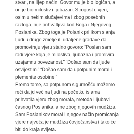
stvari, na lijep način. Govor mu je bio logičan, a
on je bio milostiv i ljubazan. Strogost u vjeri,
osim u nekim slučajevima i zbog posebnih
razloga, nije prihvatljiva kod Boga i Njegovog
Poslanika. Zbog toga je Polanik prilikom slanja
ljudi u druge zmelje ili udaljene gradave da
promoviraju vjeru stalno govoro: “Poslan sam
radi vjere koja je milostiva, ljubazna i promivira
uzajamnu povezanost.” “Došao sam da ljude
osvijestim.” “Došao sam da upotpunim moral i
plemenite osobine.”
Prema tome, sa potpunom sigurnošću možemo
reći da jd većina ljudi na početku islama
prihvatila vjeru zbog morala, metoda i ljubavi
časnog Poslanika, a ne zbog njegovih mudžiza.
Sam Poslanikov moral i njegov način promicanja
vjere najveća je mudžiza čovječanstva i tako će
biti do kraja svijeta.