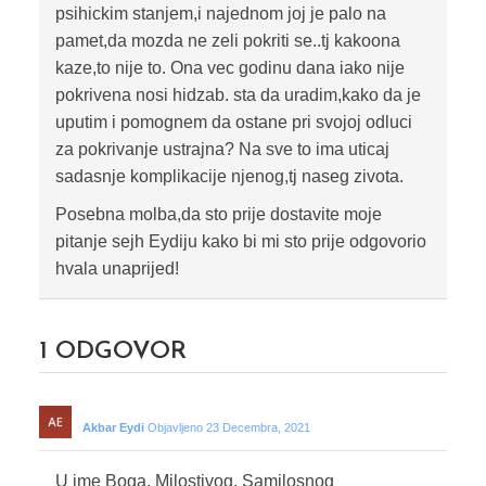
psihickim stanjem,i najednom joj je palo na
pamet,da mozda ne zeli pokriti se..tj kakoona
kaze,to nije to. Ona vec godinu dana iako nije
pokrivena nosi hidzab. sta da uradim,kako da je
uputim i pomognem da ostane pri svojoj odluci
za pokrivanje ustrajna? Na sve to ima uticaj
sadasnje komplikacije njenog,tj naseg zivota.
Posebna molba,da sto prije dostavite moje
pitanje sejh Eydiju kako bi mi sto prije odgovorio
hvala unaprijed!
1
ODGOVOR
Akbar Eydi
Objavljeno 23 Decembra, 2021
U ime Boga, Milostivog, Samilosnog