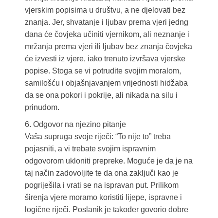
vjerskim popisima u društvu, a ne djelovati bez
znanja. Jer, shvatanje i ljubav prema vjeri jedng
dana će čovjeka učiniti vjernikom, ali neznanje i
mržanja prema vjeri ili ljubav bez znanja čovjeka
će izvesti iz vjere, iako trenuto izvršava vjerske
popise. Stoga se vi potrudite svojim moralom,
samilošću i objašnjavanjem vrijednosti hidžaba
da se ona pokori i pokrije, ali nikada na silu i
prinudom.
6. Odgovor na njezino pitanje
Vaša supruga svoje riječi: “To nije to” treba
pojasniti, a vi trebate svojim ispravnim
odgovorom ukloniti prepreke. Moguće je da je na
taj način zadovoljite te da ona zaključi kao je
pogriješila i vrati se na ispravan put. Prilikom
širenja vjere moramo koristiti lijepe, ispravne i
logične riječi. Poslanik je također govorio dobre