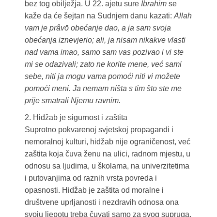
bez tog obilježja. U 22. ajetu sure
Ibrahim
se
kaže da će šejtan na Sudnjem danu kazati:
Allah
vam je prâvō obećanje dao, a ja sam svoja
obećanja iznevjerio; ali, ja nisam nikakve vlasti
nad vama imao, samo sam vas pozivao i vi ste
mi se odazivali; zato ne korite mene, već sami
sebe, niti ja mogu vama pomoći niti vi možete
pomoći meni. Ja nemam ništa s tim što ste me
prije smatrali Njemu ravnim.
2. Hidžab je sigurnost i zaštita
Suprotno pokvarenoj svjetskoj propagandi i
nemoralnoj kulturi, hidžab nije ograničenost, već
zaštita koja čuva ženu na ulici, radnom mjestu, u
odnosu sa ljudima, u školama, na univerzitetima
i putovanjima od raznih vrsta povreda i
opasnosti. Hidžab je zaštita od moralne i
društvene uprljanosti i nezdravih odnosa ona
svoju ljepotu treba čuvati samo za svog supruga.