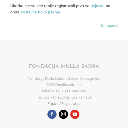
Ukoliko ste se već ranije registrovali prvo se
prijavite
pa
onda
postavite novo pitanje
.
Idi nazad
FONDACIJA MULLA SADRA
Fondacija Mulla Sadra u Bosni i Hercegovini
INFO@mullasadra.ba
Bihaćka 14, 71000 Sarajevo
Tel. 033 721-280 Fax: 033 721-281
Prijava
/
Registracija