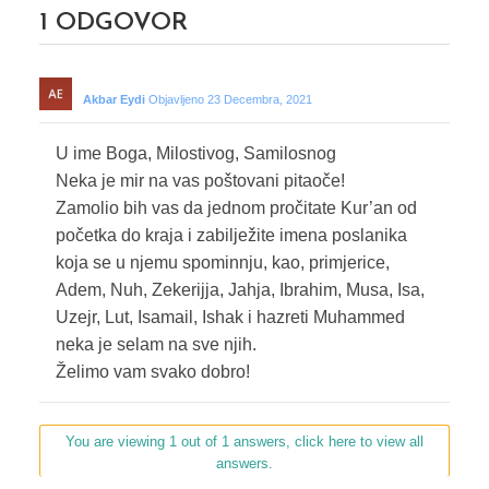
1
ODGOVOR
Akbar Eydi
Objavljeno 23 Decembra, 2021
U ime Boga, Milostivog, Samilosnog
Neka je mir na vas poštovani pitaoče!
Zamolio bih vas da jednom pročitate Kur’an od
početka do kraja i zabilježite imena poslanika
koja se u njemu spominnju, kao, primjerice,
Adem, Nuh, Zekerijja, Jahja, Ibrahim, Musa, Isa,
Uzejr, Lut, Isamail, Ishak i hazreti Muhammed
neka je selam na sve njih.
Želimo vam svako dobro!
You are viewing 1 out of 1 answers, click here to view all
answers.