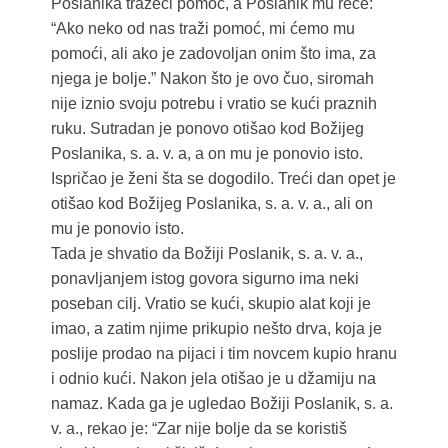
Poslanika tražeći pomoć, a Poslanik mu reče:
“Ako neko od nas traži pomoć, mi ćemo mu
pomoći, ali ako je zadovoljan onim što ima, za
njega je bolje.” Nakon što je ovo čuo, siromah
nije iznio svoju potrebu i vratio se kući praznih
ruku. Sutradan je ponovo otišao kod Božijeg
Poslanika, s. a. v. a, a on mu je ponovio isto.
Ispričao je ženi šta se dogodilo. Treći dan opet je
otišao kod Božijeg Poslanika, s. a. v. a., ali on
mu je ponovio isto.
Tada je shvatio da Božiji Poslanik, s. a. v. a.,
ponavljanjem istog govora sigurno ima neki
poseban cilj. Vratio se kući, skupio alat koji je
imao, a zatim njime prikupio nešto drva, koja je
poslije prodao na pijaci i tim novcem kupio hranu
i odnio kući. Nakon jela otišao je u džamiju na
namaz. Kada ga je ugledao Božiji Poslanik, s. a.
v. a., rekao je: “Zar nije bolje da se koristiš