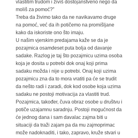
vlastitim trudom i živiš dostojanstveno nego da
moliš za pomoć?”
Treba da živimo tako da ne navikavamo druge
na pomoć, već da ih potičemo na promišljane
kako da iskoriste ono što imaju.
U našim vjerskim predajama kaže se da je
pozajmica osamdeset puta bolja od davanje
sadake. Razlog je taj što pozajmicu uzima osoba
koja je dosita u potrebi dok onaj koji prima
sadaku možda i nije u potrebi. Onaj koji uzima
pozajmicu zna da to mora vratiti pa će se trudit
da nešto radi i zaradi, dok kod osobe koja uzima
sadaku ne postoji motivacija za vlastiti trud.
Pozajmica, također, čuva obraz osobe u društvu i
potiče uzajamnu saradnju. Postoji mogućnost da
će jednog dana i sam davalac zajma biti u
situaciji da traži zajam pa da mu zajmoprimac
može nadoknaditi, i tako, zapravo, kruže stvari u