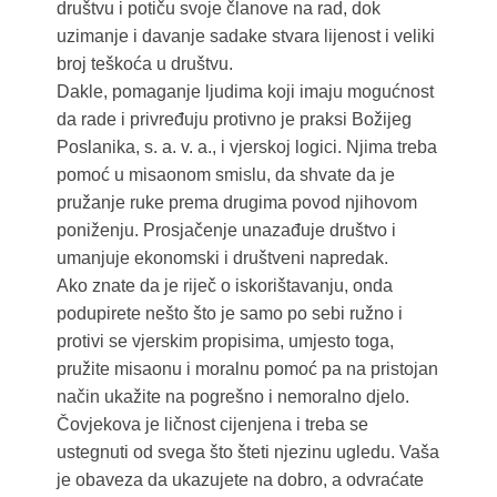
društvu i potiču svoje članove na rad, dok
uzimanje i davanje sadake stvara lijenost i veliki
broj teškoća u društvu.
Dakle, pomaganje ljudima koji imaju mogućnost
da rade i privređuju protivno je praksi Božijeg
Poslanika, s. a. v. a., i vjerskoj logici. Njima treba
pomoć u misaonom smislu, da shvate da je
pružanje ruke prema drugima povod njihovom
poniženju. Prosjačenje unazađuje društvo i
umanjuje ekonomski i društveni napredak.
Ako znate da je riječ o iskorištavanju, onda
podupirete nešto što je samo po sebi ružno i
protivi se vjerskim propisima, umjesto toga,
pružite misaonu i moralnu pomoć pa na pristojan
način ukažite na pogrešno i nemoralno djelo.
Čovjekova je ličnost cijenjena i treba se
ustegnuti od svega što šteti njezinu ugledu. Vaša
je obaveza da ukazujete na dobro, a odvraćate