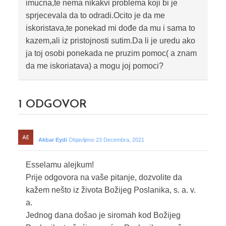
imucna,te nema nikakvi problema koji bi je
sprjecevala da to odradi.Ocito je da me
iskoristava,te ponekad mi dođe da mu i sama to
kazem,ali iz pristojnosti sutim.Da li je uredu ako
ja toj osobi ponekada ne pruzim pomoc( a znam
da me iskoriatava) a mogu joj pomoci?
1
ODGOVOR
Akbar Eydi
Objavljeno 23 Decembra, 2021
Esselamu alejkum!
Prije odgovora na vaše pitanje, dozvolite da
kažem nešto iz života Božijeg Poslanika, s. a. v.
a.
Jednog dana došao je siromah kod Božijeg