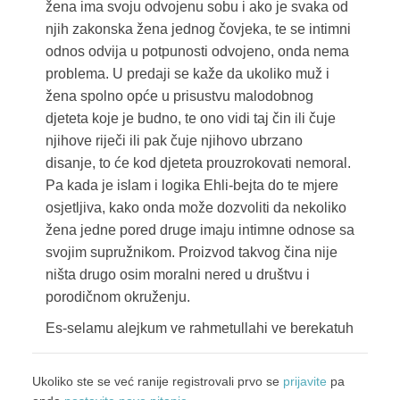
žena ima svoju odvojenu sobu i ako je svaka od
njih zakonska žena jednog čovjeka, te se intimni
odnos odvija u potpunosti odvojeno, onda nema
problema. U predaji se kaže da ukoliko muž i
žena spolno opće u prisustvu malodobnog
djeteta koje je budno, te ono vidi taj čin ili čuje
njihove riječi ili pak čuje njihovo ubrzano
disanje, to će kod djeteta prouzrokovati nemoral.
Pa kada je islam i logika Ehli-bejta do te mjere
osjetljiva, kako onda može dozvoliti da nekoliko
žena jedne pored druge imaju intimne odnose sa
svojim supružnikom. Proizvod takvog čina nije
ništa drugo osim moralni nered u društvu i
porodičnom okruženju.
Es-selamu alejkum ve rahmetullahi ve berekatuh
Ukoliko ste se već ranije registrovali prvo se
prijavite
pa