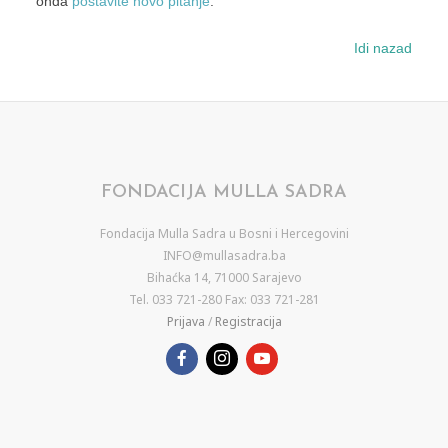
onda
postavite novo pitanje
.
Idi nazad
FONDACIJA MULLA SADRA
Fondacija Mulla Sadra u Bosni i Hercegovini
INFO@mullasadra.ba
Bihaćka 14, 71000 Sarajevo
Tel. 033 721-280 Fax: 033 721-281
Prijava
/
Registracija