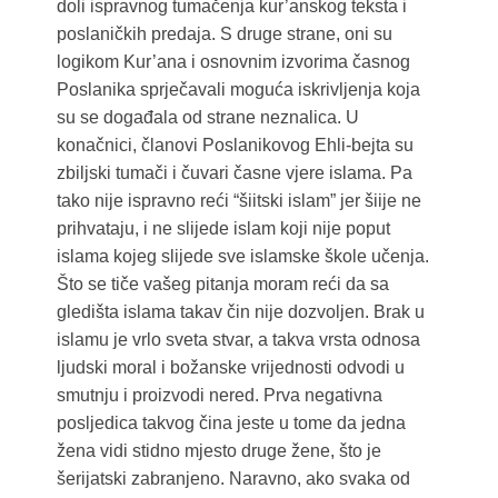
doli ispravnog tumačenja kur’anskog teksta i
poslaničkih predaja. S druge strane, oni su
logikom Kur’ana i osnovnim izvorima časnog
Poslanika sprječavali moguća iskrivljenja koja
su se događala od strane neznalica. U
konačnici, članovi Poslanikovog Ehli-bejta su
zbiljski tumači i čuvari časne vjere islama. Pa
tako nije ispravno reći “šiitski islam” jer šiije ne
prihvataju, i ne slijede islam koji nije poput
islama kojeg slijede sve islamske škole učenja.
Što se tiče vašeg pitanja moram reći da sa
gledišta islama takav čin nije dozvoljen. Brak u
islamu je vrlo sveta stvar, a takva vrsta odnosa
ljudski moral i božanske vrijednosti odvodi u
smutnju i proizvodi nered. Prva negativna
posljedica takvog čina jeste u tome da jedna
žena vidi stidno mjesto druge žene, što je
šerijatski zabranjeno. Naravno, ako svaka od