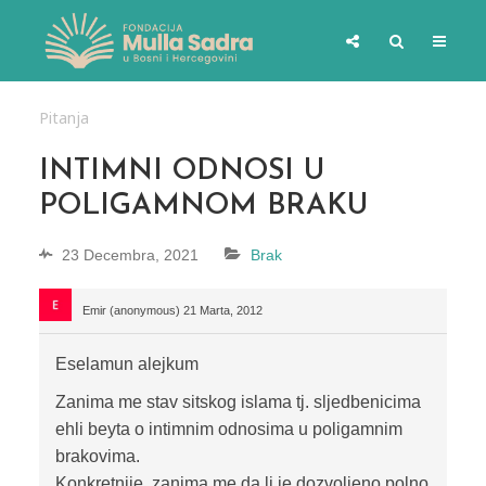
Pitanja
INTIMNI ODNOSI U
POLIGAMNOM BRAKU
23 Decembra, 2021
Brak
Emir (anonymous)
21 Marta, 2012
Eselamun alejkum
Zanima me stav sitskog islama tj. sljedbenicima
ehli beyta o intimnim odnosima u poligamnim
brakovima.
Konkretnije, zanima me da li je dozvoljeno polno