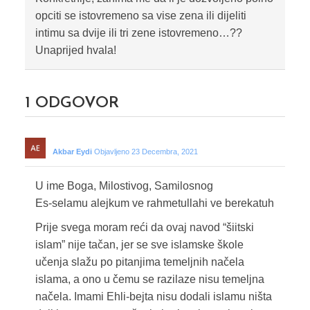
opciti se istovremeno sa vise zena ili dijeliti
intimu sa dvije ili tri zene istovremeno…??
Unaprijed hvala!
1
ODGOVOR
Akbar Eydi
Objavljeno 23 Decembra, 2021
U ime Boga, Milostivog, Samilosnog
Es-selamu alejkum ve rahmetullahi ve berekatuh
Prije svega moram reći da ovaj navod “šiitski
islam” nije tačan, jer se sve islamske škole
učenja slažu po pitanjima temeljnih načela
islama, a ono u čemu se razilaze nisu temeljna
načela. Imami Ehli-bejta nisu dodali islamu ništa