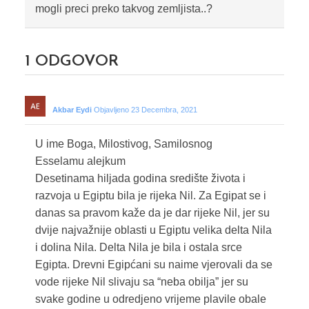
mogli preci preko takvog zemljista..?
1
ODGOVOR
Akbar Eydi
Objavljeno 23 Decembra, 2021
U ime Boga, Milostivog, Samilosnog
Esselamu alejkum
Desetinama hiljada godina središte života i
razvoja u Egiptu bila je rijeka Nil. Za Egipat se i
danas sa pravom kaže da je dar rijeke Nil, jer su
dvije najvažnije oblasti u Egiptu velika delta Nila
i dolina Nila. Delta Nila je bila i ostala srce
Egipta. Drevni Egipćani su naime vjerovali da se
vode rijeke Nil slivaju sa “neba obilja” jer su
svake godine u odredjeno vrijeme plavile obale