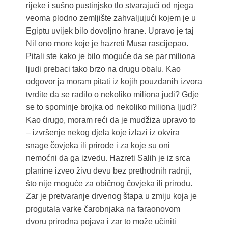
rijeke i sušno pustinjsko tlo stvarajući od njega
veoma plodno zemljište zahvaljujući kojem je u
Egiptu uvijek bilo dovoljno hrane. Upravo je taj
Nil ono more koje je hazreti Musa rascijepao.
Pitali ste kako je bilo moguće da se par miliona
ljudi prebaci tako brzo na drugu obalu. Kao
odgovor ja moram pitati iz kojih pouzdanih izvora
tvrdite da se radilo o nekoliko miliona judi? Gdje
se to spominje brojka od nekoliko miliona ljudi?
Kao drugo, moram reći da je mudžiza upravo to
– izvršenje nekog djela koje izlazi iz okvira
snage čovjeka ili prirode i za koje su oni
nemoćni da ga izvedu. Hazreti Salih je iz srca
planine izveo živu devu bez prethodnih radnji,
što nije moguće za običnog čovjeka ili prirodu.
Zar je pretvaranje drvenog štapa u zmiju koja je
progutala varke čarobnjaka na faraonovom
dvoru prirodna pojava i zar to može učiniti