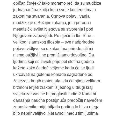
običan čovjek? Iako moramo reći da su mudžize
jedna naučna zbilja koja svoje korijene ima u
zakonima stvaranja. Osnova pojavljivanja
mudžize je u Božijim rukama, jer i priroda i
metafizički svijet Njegova su stvorenja i pod
Njegovom zapovijedi. Po riječima Ibn Sine –
velikog islamskog filozofa – sve nadprirodne
pojave vidljive su u zakonima prirode, ali mi
nismo pažljivi i ne promišljamo dovoljno. Da
ljudima koji su živjeli prije pet stotina godina
kažete kako će doći vrijeme kada će se ljudi
ukrcavati na goleme komade sagrađene od
željeza i drugih materijala i da će njima velikom
brzinom letjeti zrakom iz jednog u drugi kraj
svijeta zar vas ne bi proglasili ludim? Kada bi
današnja naučna postignuća predočili najvećem
znanstveniku prije hiljadu godina to bi za njega
bilo neprihvatljivo. Naravno i među tim ljudima