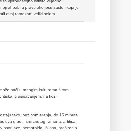
to vjerodostojno istinito vrijedno i
oji ahbabi u pravu ako jesu zasto i koja je
atli ovaj ramazan! veliki selam
se može naći u mnogim kulturama širom
itiska, tj usisavanjem, na koži.
je ostaju tako, bez pomjeranja, do 15 minuta
 bolova u peti, smrznutog ramena, artitisa,
v psorijaze, hemoroida, išijasa, proširenih