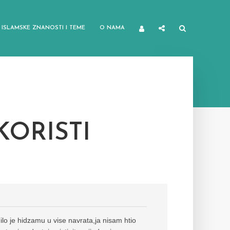
ISLAMSKE ZNANOSTI I TEME
O NAMA
KORISTI
ilo je hidzamu u vise navrata,ja nisam htio