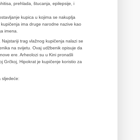
isa, prehlada, štucanja, epilepsije, i
postavljanje kupica u kojima se nakuplja
rsta kupičenja ima druge narodne nazive kao
ga imena.
Najstariji trag vlažnog kupičenja nalazi se
enika na svijetu. Ovaj udžbenik opisuje da
nove ere. Arheolozi su u Kini pronašli
j Grčkoj, Hipokrat je kupičenje koristio za
a sljedeće: