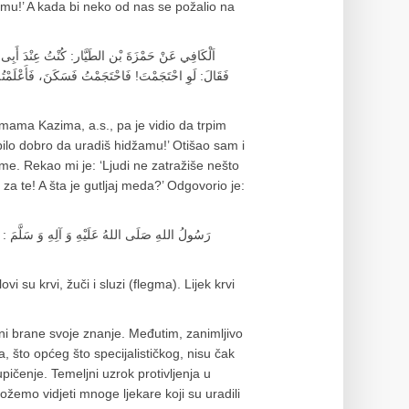
džamu!’ A kada bi neko od nas se požalio na
اَلْكَافِي عَنْ حَمْزَةَ بْن الطَيَّار: كُنْتُ عِنْدَ أَبِی .
فَقَالَ: لَوِ احْتَجَمْتَ! فَاحْتَجَمْتُ فَسَكَنَ، فَأَعْلَمْ.
mama Kazima, a.s., pa je vidio da trpim
i bilo dobro da uradiš hidžamu!’ Otišao sam i
me. Rekao mi je: ‘Ljudi ne zatražiše nešto
 za te! A šta je gutljaj meda?’ Odgovorio je:
رَسُولُ اللهِ‏ صَلَى‏ اللهُ ‏عَلَيْهِ وَ ‏آلِهِ وَ سَلَّمَ : اَلدَّا
lovi su krvi, žuči i sluzi (flegma). Lijek krvi
oni brane svoje znanje. Međutim, zanimljivo
 što općeg što specijalističkog, nisu čak
pičenje. Temeljni uzrok protivljenja u
žemo vidjeti mnoge ljekare koji su uradili