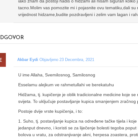
iako znam da postoji hadis o hidzami ali nisam siguran kolko je 
tacno.Molim vas pomozite mi i pojasnite ovu tematiku,dali su m
vrijednost hidzame,budite pozdravljeni i zelim vam lagan i rah
DGOVOR
Akbar Eydi
Objavljeno 23 Decembra, 2021
U ime Allaha, Svemilosnog, Samilosnog
Esselamu alejkum ve rahmetullahi ve berekatuhu
Hidžama, tj. kupičenje je oblik tradicionalne medicine koje 
svijeta. To uključuje postavljanje kupica smanjenjem zračnog pr
Postoje dvije vrste kupičenja, i to:
1. Suho, tj. postavljanje kupica na određene tačke tijela i ko
jedanput dnevno, i koristi se za liječenje bolesti tegoba poput
bolova u vratu, za odstranjivanje akni, herpesa zoastera, proti