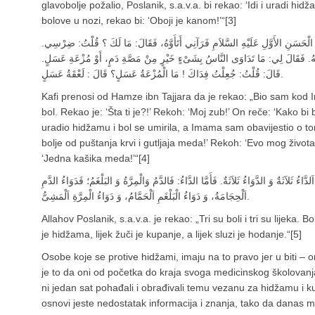
glavobolje požalio, Poslanik, s.a.v.a. bi rekao: ‘Idi i uradi hi
bolove u nozi, rekao bi: ‘Oboji je kanom!’“[3]
الْحَسَنِ الأَوَّلِ عَلَيْهِ‏ السَّلاَمِ فَرَآنِي أَتَأَوَّهُ، فَقَالَ: مَا لَكَ ؟ قُلْتُ: ضِرْسِي
تُهُ. فَقَالَ لِي: مَا تَدَاوَى النَّاسُ بِشَیْءٍ خَيْرٍ مِنْ مَصَّةِ دَمٍ، أَوْ مُزْعَةِ عَسَلٍ
قَالَ: قُلْتُ: جُعِلْتُ فِدَاكَ ! مَا الْمُزْعَةُ عَسَلٍ؟ قَالَ : لَعْقَةُ عَسَلٍ.
Kafi prenosi od Hamze ibn Tajjara da je rekao: „Bio sam kod I
bol. Rekao je: ‘Šta ti je?!’ Rekoh: ‘Moj zub!’ On reče: ‘Kako b
uradio hidžamu i bol se umirila, a Imama sam obavijestio o to
bolje od puštanja krvi i gutljaja meda!’ Rekoh: ‘Evo mog života
‘Jedna kašika meda!’“[4]
ءُ ثَلاَثَةٌ وَ الدَّوَاءُ ثَلاَثَةٌ. فَأَمَّا الدَّاءُ: فَالدَّمُ وَالْمِرَّةُ وَ البَلْغَمُ؛ فَدَوَاءُ الدَّمِ
اَلْحِجَامَةُ، وَ دَوَاءُ الْبَلْغَمِ اَلْحَمَّامُ، وَ دَوَاءُ الْمِرَّةِ اَلْمَشِیُّ.
Allahov Poslanik, s.a.v.a. je rekao: „Tri su boli i tri su lijeka. Bo
je hidžama, lijek žuči je kupanje, a lijek sluzi je hodanje.“[5]
Osobe koje se protive hidžami, imaju na to pravo jer u biti – 
je to da oni od početka do kraja svoga medicinskog školovanja,
ni jedan sat pohađali i obrađivali temu vezanu za hidžamu i ku
osnovi jeste nedostatak informacija i znanja, tako da danas mo