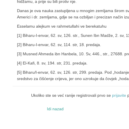
hidžamu, a prije su bili protiv nje.
Danas je ova nauka zastupljena u mnogim zemljama širom svije
Americi i dr. zemljama, gdje se na ozbiljan i precizan način iz
Esselamu alejkum ve rahmetullahi ve berekatuhu
[1] Biharu-l-envar, 62. sv, 126. str., Sunen Ibn Madže, 2. sv, 11
[2] Biharu-l-envar, 62. sv, 114. str, 18. predaja.
[3] Musned Ahmeda ibn Hanbela, 10. Sv, 446., str., 27688. pr
[4] El-Kafi, 8. sv, 194. str, 231. predaja.
[5] Biharu/l-envar, 62. sv, 126. str, 299. predaja. Pod „hodanje
sredstvo za čišćenje crijeva, jer ono uzrokuje da čovjek „ho
Ukoliko ste se već ranije registrovali prvo se
prijavite
p
Idi nazad