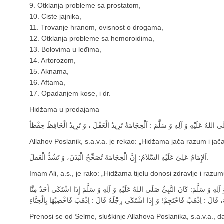
9. Otklanja probleme sa prostatom,
10. Ciste jajnika,
11. Trovanje hranom, ovisnost o drogama,
12. Otklanja probleme sa hemoroidima,
13. Bolovima u leđima,
14. Artorozom,
15. Aknama,
16. Aftama,
17. Opadanjem kose, i dr.
Hidžama u predajama
Allahov Poslanik, s.a.v.a. je rekao: „Hidžama jača razum i jač
اَلإِمَامُ عَلِیّ عَلَيْهِ‏ السَّلاَمُ: إِنَّ الْحِجَامَةَ تُصَحِّحُ الْبَدَنَ، وَ تَشُدُّ الْعَقلَ.
Imam Ali, a.s., je rako: „Hidžama tijelu donosi zdravlje i razu
ِ وَ سَلَّمَ: كَانَ النَّبِیُّ صَلَى‏ اللهُ ‏عَلَيْهِ وَ ‏آلِهِ وَ سَلَّمَ إِذَا اشْتَكَى أَحَدٌ مِنَّا
Prenosi se od Selme, sluškinje Allahova Poslanika, s.a.v.a., d