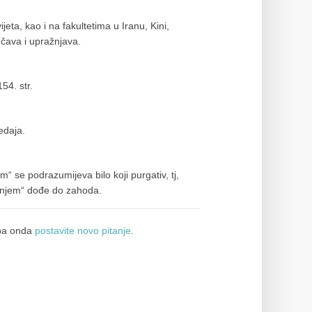
ta, kao i na fakultetima u Iranu, Kini,
učava i upražnjava.
54. str.
edaja.
m“ se podrazumijeva bilo koji purgativ, tj,
danjem“ dođe do zahoda.
a onda
postavite novo pitanje
.