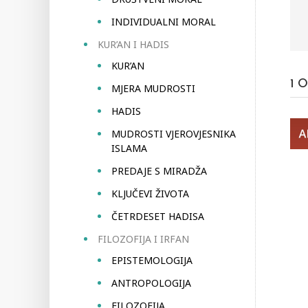
INDIVIDUALNI MORAL
KUR’AN I HADIS
KUR’AN
1
O
MJERA MUDROSTI
HADIS
MUDROSTI VJEROVJESNIKA
ISLAMA
PREDAJE S MIRADŽA
KLJUČEVI ŽIVOTA
ČETRDESET HADISA
FILOZOFIJA I IRFAN
EPISTEMOLOGIJA
ANTROPOLOGIJA
FILOZOFIJA