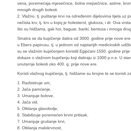
vena, poremećaja mjesečnice, bolne mejsečnice, astme, bronhit
mnogih drugih bolesti.
2. Vlažno, tj. puštanje krvi na određenim dijelovima tijela uz 
nečista krv, tj. krv u kojoj je holesterol, glukoza, i dr. Ova v
što su hidžama, gak hoi, baguar, banki, bentusa i mnoga dru
Smatra se da kupičenje datira od 3000. godine prije nove ere. 
u Ebers papirusu, tj. u jednom od najstarijih medicinskih udžb
su se vlažnim kupičenjem koristili Egipćani 1550. godine prije 
dokaze o vlažnom kupičenju koji datiraju iz 1000 p.n.e. U staro
unutarnje bolesti oko 400. g. prije nove ere.
Koristi vlažnog kupičenja, tj. hidžame su brojne te se koristi z
1. Razbistruje um,
2. Jača pamćenje,
3. Umanjuje bolove,
4. Jača vid,
5. Otklanja glavobolje,
6. Stabilizuje poremećen krvni pritisak,
7. Umanjuje grušanje krvi,
8. Otklanja malokrvnost,