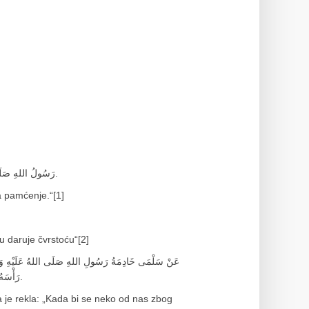
رَسُولُ اللهِ‏ صَلَى‏ اللهُ ‏عَلَيْهِ وَ ‏آلِهِ وَ سَلَّمَ : اَلْحِجَامَةُ تَزِيدُ الْعَقْلَ ، وَ تَزِيدُ الْحَافِظَ حِفْظاً.
a pamćenje.“[1]
mu daruje čvrstoću“[2]
عَنْ سَلْمَى خَادِمَةُ رَسُولِ اللهِ‏ صَلَى‏ اللهُ ‏عَلَيْهِ وَ ‏آلِه
رَأْسَهُ، قَالَ : اِذْهَبْ فَاحْتَجِمْ! وَ إِذَا اشْتَكَى رِجْلَهُ قَالَ : اِذْهَبَ فَاخْضِبْهَا بِالْحِنَّاءِ.
a je rekla: „Kada bi se neko od nas zbog