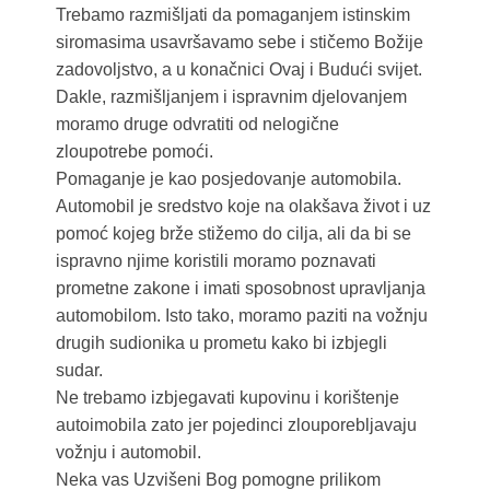
Trebamo razmišljati da pomaganjem istinskim
siromasima usavršavamo sebe i stičemo Božije
zadovoljstvo, a u konačnici Ovaj i Budući svijet.
Dakle, razmišljanjem i ispravnim djelovanjem
moramo druge odvratiti od nelogične
zloupotrebe pomoći.
Pomaganje je kao posjedovanje automobila.
Automobil je sredstvo koje na olakšava život i uz
pomoć kojeg brže stižemo do cilja, ali da bi se
ispravno njime koristili moramo poznavati
prometne zakone i imati sposobnost upravljanja
automobilom. Isto tako, moramo paziti na vožnju
drugih sudionika u prometu kako bi izbjegli
sudar.
Ne trebamo izbjegavati kupovinu i korištenje
autoimobila zato jer pojedinci zlouporebljavaju
vožnju i automobil.
Neka vas Uzvišeni Bog pomogne prilikom