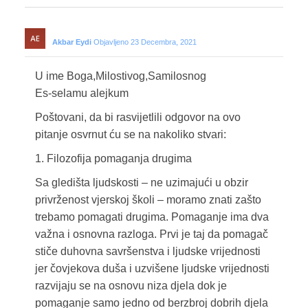
Akbar Eydi
Objavljeno 23 Decembra, 2021
U ime Boga,Milostivog,Samilosnog
Es-selamu alejkum
Poštovani, da bi rasvijetlili odgovor na ovo
pitanje osvrnut ću se na nakoliko stvari:
1. Filozofija pomaganja drugima
Sa gledišta ljudskosti – ne uzimajući u obzir
privrženost vjerskoj školi – moramo znati zašto
trebamo pomagati drugima. Pomaganje ima dva
važna i osnovna razloga. Prvi je taj da pomagač
stiče duhovna savršenstva i ljudske vrijednosti
jer čovjekova duša i uzvišene ljudske vrijednosti
razvijaju se na osnovu niza djela dok je
pomaganje samo jedno od berzbroj dobrih djela