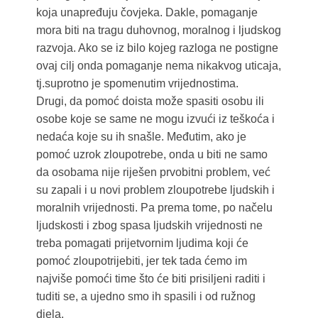
koja unapređuju čovjeka. Dakle, pomaganje
mora biti na tragu duhovnog, moralnog i ljudskog
razvoja. Ako se iz bilo kojeg razloga ne postigne
ovaj cilj onda pomaganje nema nikakvog uticaja,
tj.suprotno je spomenutim vrijednostima.
Drugi, da pomoć doista može spasiti osobu ili
osobe koje se same ne mogu izvući iz teškoća i
nedaća koje su ih snašle. Međutim, ako je
pomoć uzrok zloupotrebe, onda u biti ne samo
da osobama nije riješen prvobitni problem, već
su zapali i u novi problem zloupotrebe ljudskih i
moralnih vrijednosti. Pa prema tome, po načelu
ljudskosti i zbog spasa ljudskih vrijednosti ne
treba pomagati prijetvornim ljudima koji će
pomoć zloupotrijebiti, jer tek tada ćemo im
najviše pomoći time što će biti prisiljeni raditi i
tuditi se, a ujedno smo ih spasili i od ružnog
djela.