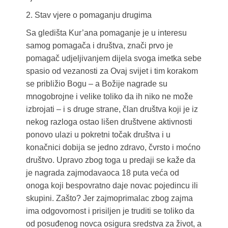
2. Stav vjere o pomaganju drugima
Sa gledišta Kur’ana pomaganje je u interesu
samog pomagača i društva, znači prvo je
pomagač udjeljivanjem dijela svoga imetka sebe
spasio od vezanosti za Ovaj svijet i tim korakom
se približio Bogu – a Božije nagrade su
mnogobrojne i velike toliko da ih niko ne može
izbrojati – i s druge strane, član društva koji je iz
nekog razloga ostao lišen društvene aktivnosti
ponovo ulazi u pokretni točak društva i u
konačnici dobija se jedno zdravo, čvrsto i moćno
društvo. Upravo zbog toga u predaji se kaže da
je nagrada zajmodavaoca 18 puta veća od
onoga koji bespovratno daje novac pojedincu ili
skupini. Zašto? Jer zajmoprimalac zbog zajma
ima odgovornost i prisiljen je truditi se toliko da
od posuđenog novca osigura sredstva za život, a