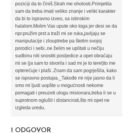
poziciji da to činiš.Strah me oholosti.Primjetila
sam da treba imati veliko znanje i veliki karakter
da bi to ispravno izveo, sa istinskim
halalom.Molim Vas upute oko toga jer desi se da
npr.pružim prst a traži mi se ruka,javljaju se
manipulacije i zlouptrebe pa štetim svojoj
porodici i sebi..ne želim se uplitati u nečiju
sudbinu niti snostiti posljedice a opet obraćaju
mi se (ja sam to stvorila i sad mi je to teret)to me
opterećuje i plaši .Znam da sam pogrješila, kako
se ispravno postupa._Takođe mi nije jasno da li
smo mi ljudi uopšte u mogućnosti nekome
pomagati i preuzeti ulogu misionara,treba li se u
suprotnom oglušit i distancirati,što mi opet ne
izgleda uredu.
1
ODGOVOR