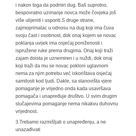
i nakon toga da podmiri dug. Baš suprotno,
bespovratno uzimanje novca može čovjeka još
više ulijeniti i usporiti.S druge strane,
zajmoprimalac u odnosu na dug koji ima čuva
svoju čast i osobnost, dok onaj kojem se novac
poklanja uvijek ima osjećaj poniženosti i
ispružene ruke prema drugima. Onaj koji traži
zajam doista je uznemiren i u nuždi, dok onaj
koji traži da mu se novac pokloni uglavnom
nema za njim potrebu već iskorištava osjećaj
samilosti kod ljudi. Dakle, sa stanovišta vjere
pomaganje je vrijedno onda kada usavršava
pomagača i unapređuje društvo. U svim drugim
slučajevima pomaganje nema nikakvu duhovnu
vrijednost.
3.Trebamo razmišljati o unapređenju, a ne
unazađivati