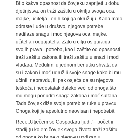
Bilo kakva opasnost da čovjeku zaprijeti u dobu
djetinjstva, on traži zaštitu u okrilju svoga oca,
majke, učitelja i onih koji ga okružuju. Kada malo
odraste i uđe u društvo, njegove potrebe
nadilaze snagu i moć njegova oca, majke,
učitelja i odgajatelja. Zato u cilju osiguranja
svojih prava i potreba, kao i zaštite od opasnosti
traži zaštitu zakona ili traži zaštitu u snazi i moći
vladara. Međutim, u jednom trenutku shvata da
su i zakon i moć udružili svoje snage kako bi mu
učinili nepravdu, ili pak osjeća da su njegova
teškoća i nedostatak daleko veći od onoga što
mu mogu ponuditi snaga zakona i moć sultana.
Tada čovjek diže svoje potrebite ruke u pravcu
Onoga koji je apsolutno neovisan i nepotrebit.
Reci: „Utječem se Gospodaru ljudi.“– početni
stadij (u kojem čovjek svoga života traži zaštitu
od onoga ko brine o njegovu uzdizanju,