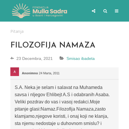
Pitanja
FILOZOFIJA NAMAZA
23 Decembra, 2021
Smisao ibadeta
Anonimno
24 Marta, 2011
S.A. Neka je selam i salavat na Muhameda
savsa i nljegov Ehlibejt A.S i odabranih Asaba.
Veliki pozdrav do vas i vasoj redakci.Moje
pitanje glasi:Namaz.Filozofija Namaza,zasto
klamjamo,njegove koristi, i onaj koji ne klanja,
sta njemu nedostaje u duhovnom smislu? i