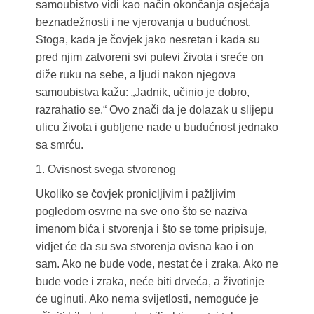
samoubistvo vidi kao način okončanja osjećaja
beznadežnosti i ne vjerovanja u budućnost.
Stoga, kada je čovjek jako nesretan i kada su
pred njim zatvoreni svi putevi života i sreće on
diže ruku na sebe, a ljudi nakon njegova
samoubistva kažu: „Jadnik, učinio je dobro,
razrahatio se.“ Ovo znači da je dolazak u slijepu
ulicu života i gubljene nade u budućnost jednako
sa smrću.
1. Ovisnost svega stvorenog
Ukoliko se čovjek pronicljivim i pažljivim
pogledom osvrne na sve ono što se naziva
imenom bića i stvorenja i što se tome pripisuje,
vidjet će da su sva stvorenja ovisna kao i on
sam. Ako ne bude vode, nestat će i zraka. Ako ne
bude vode i zraka, neće biti drveća, a životinje
će uginuti. Ako nema svijetlosti, nemoguće je