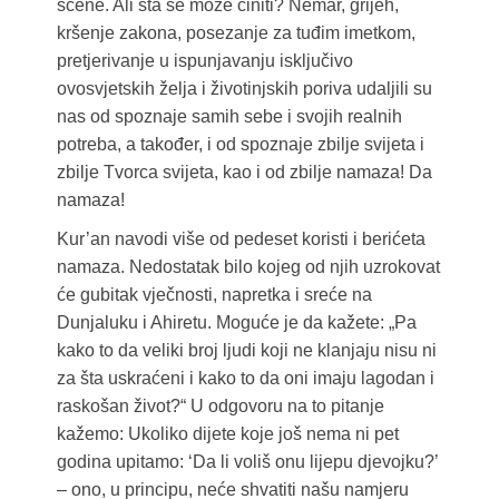
scene. Ali šta se može činiti? Nemar, grijeh,
kršenje zakona, posezanje za tuđim imetkom,
pretjerivanje u ispunjavanju isključivo
ovosvjetskih želja i životinjskih poriva udaljili su
nas od spoznaje samih sebe i svojih realnih
potreba, a također, i od spoznaje zbilje svijeta i
zbilje Tvorca svijeta, kao i od zbilje namaza! Da
namaza!
Kur’an navodi više od pedeset koristi i berićeta
namaza. Nedostatak bilo kojeg od njih uzrokovat
će gubitak vječnosti, napretka i sreće na
Dunjaluku i Ahiretu. Moguće je da kažete: „Pa
kako to da veliki broj ljudi koji ne klanjaju nisu ni
za šta uskraćeni i kako to da oni imaju lagodan i
raskošan život?“ U odgovoru na to pitanje
kažemo: Ukoliko dijete koje još nema ni pet
godina upitamo: ‘Da li voliš onu lijepu djevojku?’
– ono, u principu, neće shvatiti našu namjeru