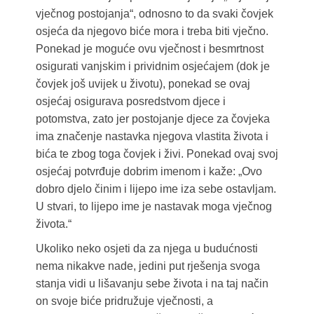
vječnog postojanja“, odnosno to da svaki čovjek
osjeća da njegovo biće mora i treba biti vječno.
Ponekad je moguće ovu vječnost i besmrtnost
osigurati vanjskim i prividnim osjećajem (dok je
čovjek još uvijek u životu), ponekad se ovaj
osjećaj osigurava posredstvom djece i
potomstva, zato jer postojanje djece za čovjeka
ima značenje nastavka njegova vlastita života i
bića te zbog toga čovjek i živi. Ponekad ovaj svoj
osjećaj potvrđuje dobrim imenom i kaže: „Ovo
dobro djelo činim i lijepo ime iza sebe ostavljam.
U stvari, to lijepo ime je nastavak moga vječnog
života.“
Ukoliko neko osjeti da za njega u budućnosti
nema nikakve nade, jedini put rješenja svoga
stanja vidi u lišavanju sebe života i na taj način
on svoje biće pridružuje vječnosti, a