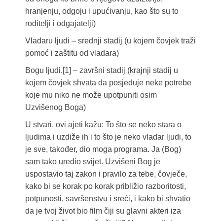
hranjenju, odgoju i upućivanju, kao što su to
roditelji i odgajatelji)
Vladaru ljudi – srednji stadij (u kojem čovjek traži
pomoć i zaštitu od vladara)
Bogu ljudi.[1] – završni stadij (krajnji stadij u
kojem čovjek shvata da posjeduje neke potrebe
koje mu niko ne može upotpuniti osim
Uzvišenog Boga)
U stvari, ovi ajeti kažu: To što se neko stara o
ljudima i uzdiže ih i to što je neko vladar ljudi, to
je sve, također, dio moga programa. Ja (Bog)
sam tako uredio svijet. Uzvišeni Bog je
uspostavio taj zakon i pravilo za tebe, čovječe,
kako bi se korak po korak približio razboritosti,
potpunosti, savršenstvu i sreći, i kako bi shvatio
da je tvoj život bio film čiji su glavni akteri iza