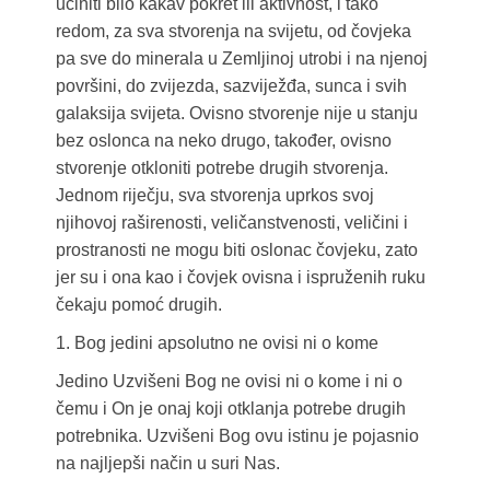
učiniti bilo kakav pokret ili aktivnost, i tako
redom, za sva stvorenja na svijetu, od čovjeka
pa sve do minerala u Zemljinoj utrobi i na njenoj
površini, do zvijezda, sazviježđa, sunca i svih
galaksija svijeta. Ovisno stvorenje nije u stanju
bez oslonca na neko drugo, također, ovisno
stvorenje otkloniti potrebe drugih stvorenja.
Jednom riječju, sva stvorenja uprkos svoj
njihovoj raširenosti, veličanstvenosti, veličini i
prostranosti ne mogu biti oslonac čovjeku, zato
jer su i ona kao i čovjek ovisna i ispruženih ruku
čekaju pomoć drugih.
1. Bog jedini apsolutno ne ovisi ni o kome
Jedino Uzvišeni Bog ne ovisi ni o kome i ni o
čemu i On je onaj koji otklanja potrebe drugih
potrebnika. Uzvišeni Bog ovu istinu je pojasnio
na najljepši način u suri Nas.