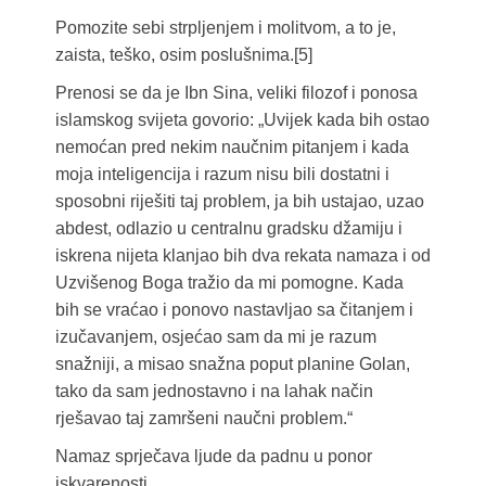
Pomozite sebi strpljenjem i molitvom, a to je,
zaista, teško, osim poslušnima.[5]
Prenosi se da je Ibn Sina, veliki filozof i ponosa
islamskog svijeta govorio: „Uvijek kada bih ostao
nemoćan pred nekim naučnim pitanjem i kada
moja inteligencija i razum nisu bili dostatni i
sposobni riješiti taj problem, ja bih ustajao, uzao
abdest, odlazio u centralnu gradsku džamiju i
iskrena nijeta klanjao bih dva rekata namaza i od
Uzvišenog Boga tražio da mi pomogne. Kada
bih se vraćao i ponovo nastavljao sa čitanjem i
izučavanjem, osjećao sam da mi je razum
snažniji, a misao snažna poput planine Golan,
tako da sam jednostavno i na lahak način
rješavao taj zamršeni naučni problem.“
Namaz sprječava ljude da padnu u ponor
iskvarenosti