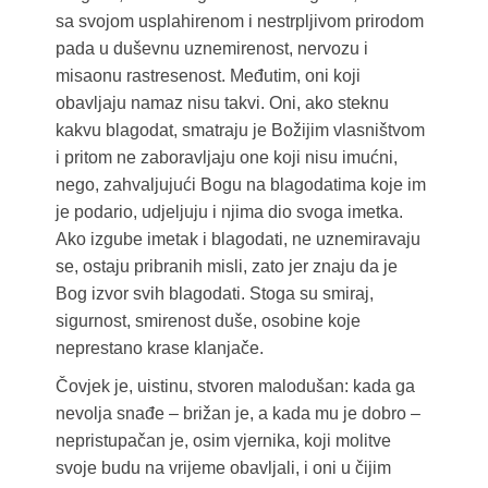
sa svojom usplahirenom i nestrpljivom prirodom
pada u duševnu uznemirenost, nervozu i
misaonu rastresenost. Međutim, oni koji
obavljaju namaz nisu takvi. Oni, ako steknu
kakvu blagodat, smatraju je Božijim vlasništvom
i pritom ne zaboravljaju one koji nisu imućni,
nego, zahvaljujući Bogu na blagodatima koje im
je podario, udjeljuju i njima dio svoga imetka.
Ako izgube imetak i blagodati, ne uznemiravaju
se, ostaju pribranih misli, zato jer znaju da je
Bog izvor svih blagodati. Stoga su smiraj,
sigurnost, smirenost duše, osobine koje
neprestano krase klanjače.
Čovjek je, uistinu, stvoren malodušan: kada ga
nevolja snađe – brižan je, a kada mu je dobro –
nepristupačan je, osim vjernika, koji molitve
svoje budu na vrijeme obavljali, i oni u čijim