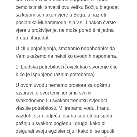
ćemo istinski shvatiti ovu veliku Božiju blagodat
sa kojom se nakon vjere u Boga, u hazreti
poslanika Muhammeda, s.a.v.s., i nakon čvrste
vjere u proživljenje, ne može porediti ni jedna
druga blagodat.
U cilju pojašnjenja, smatramo neophodnim da
Vam ukažemo na nekoliko uvodnih napomena.
1. Ljudska potrebitost (čovjek kao stvorenje čije
biće je ispunjeno raznim potrebama)
U ovom uvodu nemamo prostora za opširnu
raspravu o ovoj temi, jer smo svi mi
svakodnevno i u svakom trenutku svjedoci
vlastite potrebitosti. Mi trebamo vodu, hranu,
vazduh, stan, odjeću, osobu suprotnog spola,
pažnju u svakom pogledu i drugo, kako bi
osigurali svoju egzistenciju i kako bi se uputili