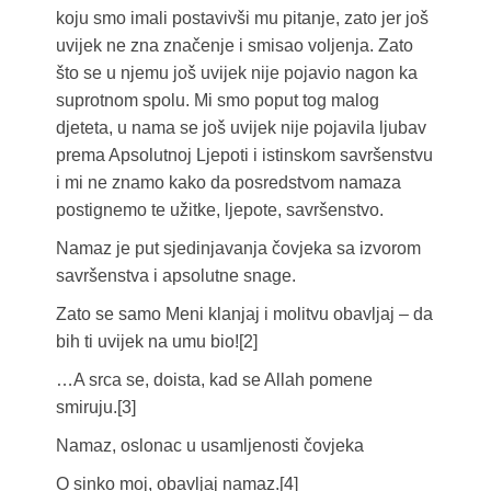
koju smo imali postavivši mu pitanje, zato jer još
uvijek ne zna značenje i smisao voljenja. Zato
što se u njemu još uvijek nije pojavio nagon ka
suprotnom spolu. Mi smo poput tog malog
djeteta, u nama se još uvijek nije pojavila ljubav
prema Apsolutnoj Ljepoti i istinskom savršenstvu
i mi ne znamo kako da posredstvom namaza
postignemo te užitke, ljepote, savršenstvo.
Namaz je put sjedinjavanja čovjeka sa izvorom
savršenstva i apsolutne snage.
Zato se samo Meni klanjaj i molitvu obavljaj – da
bih ti uvijek na umu bio![2]
…A srca se, doista, kad se Allah pomene
smiruju.[3]
Namaz, oslonac u usamljenosti čovjeka
O sinko moj, obavljaj namaz.[4]