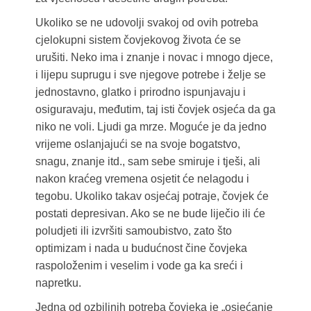
Ukoliko se ne udovolji svakoj od ovih potreba
cjelokupni sistem čovjekovog života će se
urušiti. Neko ima i znanje i novac i mnogo djece,
i lijepu suprugu i sve njegove potrebe i želje se
jednostavno, glatko i prirodno ispunjavaju i
osiguravaju, međutim, taj isti čovjek osjeća da ga
niko ne voli. Ljudi ga mrze. Moguće je da jedno
vrijeme oslanjajući se na svoje bogatstvo,
snagu, znanje itd., sam sebe smiruje i tješi, ali
nakon kraćeg vremena osjetit će nelagodu i
tegobu. Ukoliko takav osjećaj potraje, čovjek će
postati depresivan. Ako se ne bude liječio ili će
poludjeti ili izvršiti samoubistvo, zato što
optimizam i nada u budućnost čine čovjeka
raspoloženim i veselim i vode ga ka sreći i
napretku.
Jedna od ozbiljnih potreba čovjeka je „osjećanje