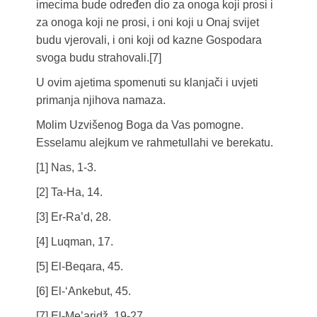
imecima bude određen dio za onoga koji prosi i
za onoga koji ne prosi, i oni koji u Onaj svijet
budu vjerovali, i oni koji od kazne Gospodara
svoga budu strahovali.[7]
U ovim ajetima spomenuti su klanjači i uvjeti
primanja njihova namaza.
Molim Uzvišenog Boga da Vas pomogne.
Esselamu alejkum ve rahmetullahi ve berekatu.
[1] Nas, 1-3.
[2] Ta-Ha, 14.
[3] Er-Ra’d, 28.
[4] Luqman, 17.
[5] El-Beqara, 45.
[6] El-‘Ankebut, 45.
[7] El-Me’aridž, 19-27.