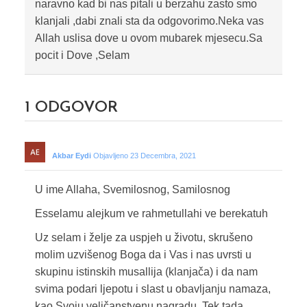
naravno kad bi nas pitali u berzahu zasto smo
klanjali ,dabi znali sta da odgovorimo.Neka vas
Allah uslisa dove u ovom mubarek mjesecu.Sa
pocit i Dove ,Selam
1
ODGOVOR
Akbar Eydi
Objavljeno 23 Decembra, 2021
U ime Allaha, Svemilosnog, Samilosnog
Esselamu alejkum ve rahmetullahi ve berekatuh
Uz selam i želje za uspjeh u životu, skrušeno
molim uzvišenog Boga da i Vas i nas uvrsti u
skupinu istinskih musallija (klanjača) i da nam
svima podari ljepotu i slast u obavljanju namaza,
kao Svoju veličanstvenu nagradu. Tek tada