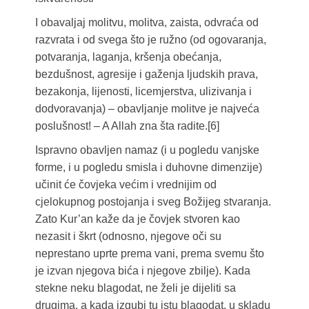
I obavaljaj molitvu, molitva, zaista, odvraća od
razvrata i od svega što je ružno (od ogovaranja,
potvaranja, laganja, kršenja obećanja,
bezdušnost, agresije i gaženja ljudskih prava,
bezakonja, lijenosti, licemjerstva, ulizivanja i
dodvoravanja) – obavljanje molitve je najveća
poslušnost! – A Allah zna šta radite.[6]
Ispravno obavljen namaz (i u pogledu vanjske
forme, i u pogledu smisla i duhovne dimenzije)
učinit će čovjeka većim i vrednijim od
cjelokupnog postojanja i sveg Božijeg stvaranja.
Zato Kur’an kaže da je čovjek stvoren kao
nezasit i škrt (odnosno, njegove oči su
neprestano uprte prema vani, prema svemu što
je izvan njegova bića i njegove zbilje). Kada
stekne neku blagodat, ne želi je dijeliti sa
drugima, a kada izgubi tu istu blagodat, u skladu