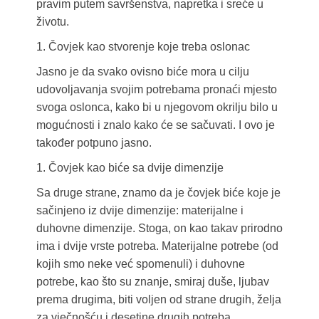
pravim putem savršenstva, napretka i sreće u
životu.
1. Čovjek kao stvorenje koje treba oslonac
Jasno je da svako ovisno biće mora u cilju
udovoljavanja svojim potrebama pronaći mjesto
svoga oslonca, kako bi u njegovom okrilju bilo u
mogućnosti i znalo kako će se sačuvati. I ovo je
također potpuno jasno.
1. Čovjek kao biće sa dvije dimenzije
Sa druge strane, znamo da je čovjek biće koje je
sačinjeno iz dvije dimenzije: materijalne i
duhovne dimenzije. Stoga, on kao takav prirodno
ima i dvije vrste potreba. Materijalne potrebe (od
kojih smo neke već spomenuli) i duhovne
potrebe, kao što su znanje, smiraj duše, ljubav
prema drugima, biti voljen od strane drugih, želja
za vječnošću i desetine drugih potreba.