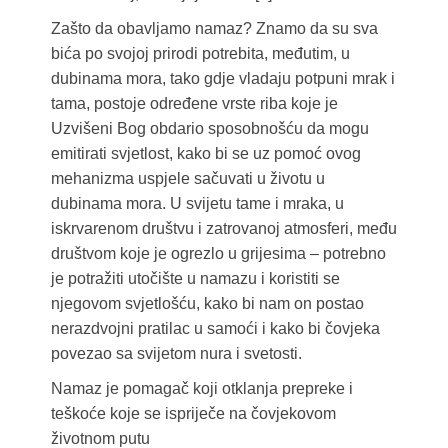
Zašto da obavljamo namaz? Znamo da su sva
bića po svojoj prirodi potrebita, međutim, u
dubinama mora, tako gdje vladaju potpuni mrak i
tama, postoje određene vrste riba koje je
Uzvišeni Bog obdario sposobnošću da mogu
emitirati svjetlost, kako bi se uz pomoć ovog
mehanizma uspjele sačuvati u životu u
dubinama mora. U svijetu tame i mraka, u
iskrvarenom društvu i zatrovanoj atmosferi, među
društvom koje je ogrezlo u grijesima – potrebno
je potražiti utočište u namazu i koristiti se
njegovom svjetlošću, kako bi nam on postao
nerazdvojni pratilac u samoći i kako bi čovjeka
povezao sa svijetom nura i svetosti.
Namaz je pomagač koji otklanja prepreke i
teškoće koje se ispriječe na čovjekovom
životnom putu