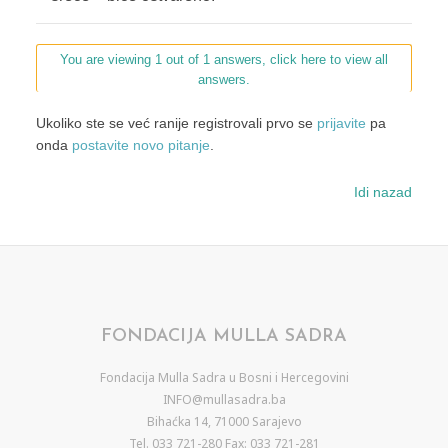
You are viewing 1 out of 1 answers, click here to view all
answers.
Ukoliko ste se već ranije registrovali prvo se
prijavite
pa
onda
postavite novo pitanje
.
Idi nazad
FONDACIJA MULLA SADRA
Fondacija Mulla Sadra u Bosni i Hercegovini
INFO@mullasadra.ba
Bihaćka 14, 71000 Sarajevo
Tel. 033 721-280 Fax: 033 721-281