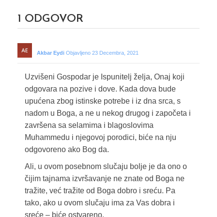
1
ODGOVOR
Akbar Eydi
Objavljeno 23 Decembra, 2021
Uzvišeni Gospodar je Ispunitelj želja, Onaj koji
odgovara na pozive i dove. Kada dova bude
upućena zbog istinske potrebe i iz dna srca, s
nadom u Boga, a ne u nekog drugog i započeta i
završena sa selamima i blagoslovima
Muhammedu i njegovoj porodici, biće na nju
odgovoreno ako Bog da.
Ali, u ovom posebnom slučaju bolje je da ono o
čijim tajnama izvršavanje ne znate od Boga ne
tražite, već tražite od Boga dobro i sreću. Pa
tako, ako u ovom slučaju ima za Vas dobra i
sreće – biće ostvareno.