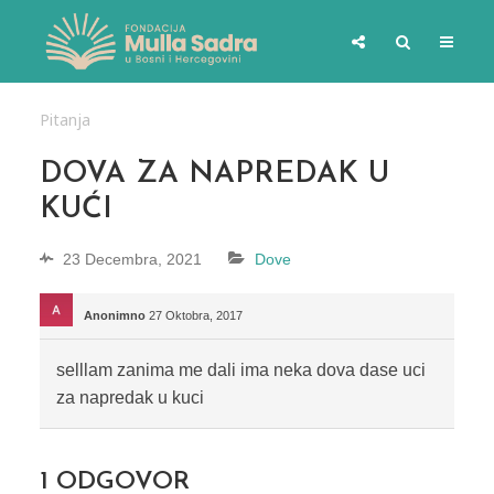
Pitanja
DOVA ZA NAPREDAK U
KUĆI
23 Decembra, 2021
Dove
Anonimno
27 Oktobra, 2017
selllam zanima me dali ima neka dova dase uci
za napredak u kuci
1
ODGOVOR