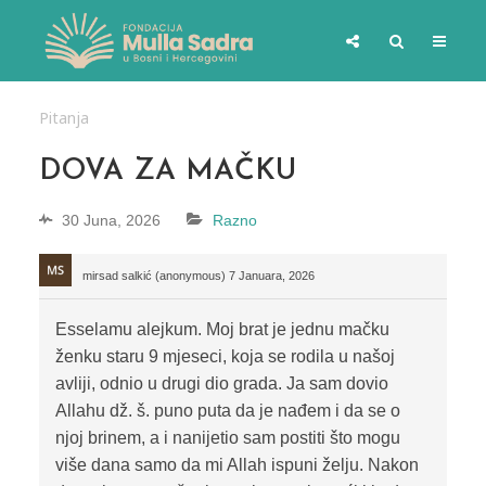
Pitanja
DOVA ZA MAČKU
30 Juna, 2026
Razno
mirsad salkić (anonymous)
7 Januara, 2026
Esselamu alejkum. Moj brat je jednu mačku
ženku staru 9 mjeseci, koja se rodila u našoj
avliji, odnio u drugi dio grada. Ja sam dovio
Allahu dž. š. puno puta da je nađem i da se o
njoj brinem, a i nanijetio sam postiti što mogu
više dana samo da mi Allah ispuni želju. Nakon