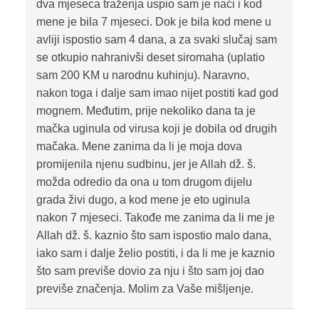
dva mjeseca traženja uspio sam je naći i kod
mene je bila 7 mjeseci. Dok je bila kod mene u
avliji ispostio sam 4 dana, a za svaki slučaj sam
se otkupio nahranivši deset siromaha (uplatio
sam 200 KM u narodnu kuhinju). Naravno,
nakon toga i dalje sam imao nijet postiti kad god
mognem. Međutim, prije nekoliko dana ta je
mačka uginula od virusa koji je dobila od drugih
mačaka. Mene zanima da li je moja dova
promijenila njenu sudbinu, jer je Allah dž. š.
možda odredio da ona u tom drugom dijelu
grada živi dugo, a kod mene je eto uginula
nakon 7 mjeseci. Takođe me zanima da li me je
Allah dž. š. kaznio što sam ispostio malo dana,
iako sam i dalje želio postiti, i da li me je kaznio
što sam previše dovio za nju i što sam joj dao
previše značenja. Molim za Vaše mišljenje.