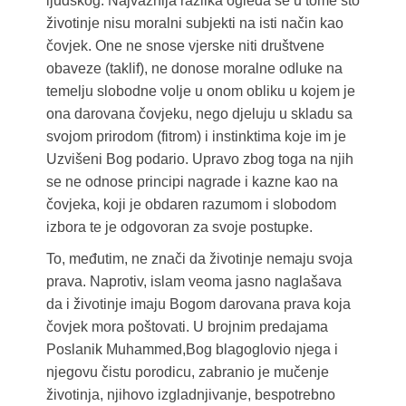
ljudskog. Najvažnija razlika ogleda se u tome što
životinje nisu moralni subjekti na isti način kao
čovjek. One ne snose vjerske niti društvene
obaveze (taklif), ne donose moralne odluke na
temelju slobodne volje u onom obliku u kojem je
ona darovana čovjeku, nego djeluju u skladu sa
svojom prirodom (fitrom) i instinktima koje im je
Uzvišeni Bog podario. Upravo zbog toga na njih
se ne odnose principi nagrade i kazne kao na
čovjeka, koji je obdaren razumom i slobodom
izbora te je odgovoran za svoje postupke.
To, međutim, ne znači da životinje nemaju svoja
prava. Naprotiv, islam veoma jasno naglašava
da i životinje imaju Bogom darovana prava koja
čovjek mora poštovati. U brojnim predajama
Poslanik Muhammed,Bog blagoglovio njega i
njegovu čistu porodicu, zabranio je mučenje
životinja, njihovo izgladnjivanje, bespotrebno