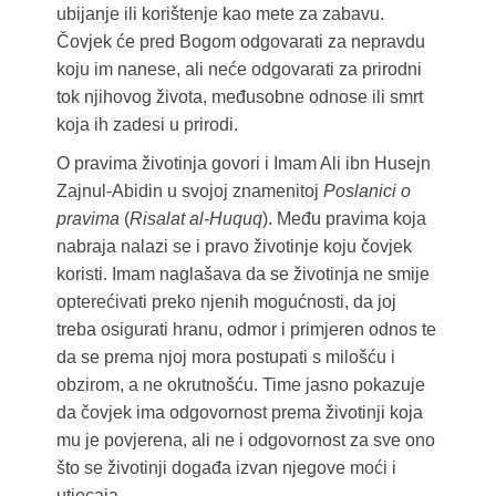
ubijanje ili korištenje kao mete za zabavu.
Čovjek će pred Bogom odgovarati za nepravdu
koju im nanese, ali neće odgovarati za prirodni
tok njihovog života, međusobne odnose ili smrt
koja ih zadesi u prirodi.
O pravima životinja govori i Imam Ali ibn Husejn
Zajnul-Abidin u svojoj znamenitoj
Poslanici o
pravima
(
Risalat al-Huquq
). Među pravima koja
nabraja nalazi se i pravo životinje koju čovjek
koristi. Imam naglašava da se životinja ne smije
opterećivati preko njenih mogućnosti, da joj
treba osigurati hranu, odmor i primjeren odnos te
da se prema njoj mora postupati s milošću i
obzirom, a ne okrutnošću. Time jasno pokazuje
da čovjek ima odgovornost prema životinji koja
mu je povjerena, ali ne i odgovornost za sve ono
što se životinji događa izvan njegove moći i
utjecaja.