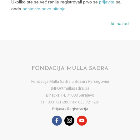
Ukoliko ste se već ranije registrovali prvo se
prijavite
pa
onda
postavite novo pitanje
.
Idi nazad
FONDACIJA MULLA SADRA
Fondacija Mulla Sadra u Bosni i Hercegovini
INFO@mullasadra.ba
Bihaćka 14, 71000 Sarajevo
Tel. 033 721-280 Fax: 033 721-281
Prijava
/
Registracija