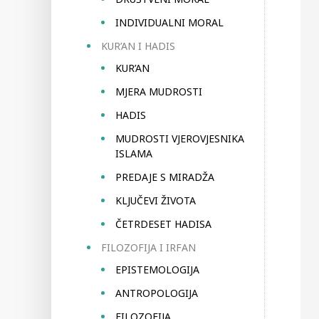
INDIVIDUALNI MORAL
KUR’AN I HADIS
KUR’AN
MJERA MUDROSTI
HADIS
MUDROSTI VJEROVJESNIKA
ISLAMA
PREDAJE S MIRADŽA
KLJUČEVI ŽIVOTA
ČETRDESET HADISA
FILOZOFIJA I IRFAN
EPISTEMOLOGIJA
ANTROPOLOGIJA
FILOZOFIJA