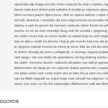
upoznala nije knjigu procito imam osjecaj da stoji u mjestu.naj
kasne sate,kuci dolazi prije sabaha ili poslije,ja najcesce spa
idem na kurs,pazim djecu,kucu, dok on spava satima i uvjek se
od svih obaveza i nemislim da ima odgovornost.na pocetku b
islamu a sad mi govori da neznam nista,da citam Kuran ko je
svemu on mi se vise nesvidja zbog svih tih uvreda i njegovog 
sto zelim muza koji ce mene buditi na sabah,koji ce uciti naglas
koji ce djecu voditi na dzumu i koji je jak mumin.koji zna sta j
je.njegova zadnja novost za mene je sinoc bila da zeli da ozeni j
to dobro obavlja,taj zivot u poligamiji. a neznaju njegovi prijate
radi njega i sta sve treba da operisemo od tog dobrog zivota
da radim ,trenutno dovim i saburim,ali pitam vas dali je pgre
distanciram od njega jer ne osjecam ljubav prema tom covjeku v
me pitao zasto sam onda snjim ako je tako los ja sam mu rekla
vas da Allah nagradi za vrijem koje cete utrositi na odgovor i
samo ono scim ce On biti zadovoljan.Allahumme salli ala 
DGOVOR