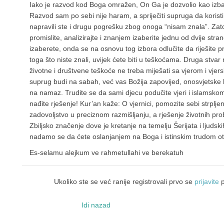
Iako je razvod kod Boga omražen, On Ga je dozvolio kao izbav
Razvod sam po sebi nije haram, a spriječiti supruga da koris
napravili ste i drugu pogrešku zbog onoga “nisam znala”. Za
promislite, analizirajte i znanjem izaberite jednu od dvije strane
izaberete, onda se na osnovu tog izbora odlučite da riješite p
toga što niste znali, uvijek ćete biti u teškoćama. Druga stvar 
životne i društvene teškoće ne treba miješati sa vjerom i vjer
suprug budi na sabah, već vas Božija zapovijed, onosvjetske kor
na namaz. Trudite se da sami djecu podučite vjeri i islamskom
nađite rješenje! Kur’an kaže: O vjernici, pomozite sebi strplj
zadovoljstvo u preciznom razmišljanju, a rješenje životnih pr
Zbiljsko značenje dove je kretanje na temelju Šerijata i ljudsk
nadamo se da ćete oslanjanjem na Boga i istinskim trudom otk
Es-selamu alejkum ve rahmetullahi ve berekatuh
Ukoliko ste se već ranije registrovali prvo se
prijavite
p
Idi nazad