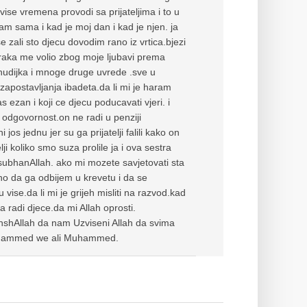
vise vremena provodi sa prijateljima i to u
vam sama i kad je moj dan i kad je njen. ja
 zali sto djecu dovodim rano iz vrtica.bjezi
raka me volio zbog moje ljubavi prema
hudijka i mnoge druge uvrede .sve u
zapostavljanja ibadeta.da li mi je haram
 ezan i koji ce djecu poducavati vjeri. i
e odgovornost.on ne radi u penziji
os jednu jer su ga prijatelji falili kako on
lji koliko smo suza prolile ja i ova sestra
.subhanAllah. ako mi mozete savjetovati sta
sno da ga odbijem u krevetu i da se
ise.da li mi je grijeh misliti na razvod.kad
 radi djece.da mi Allah oprosti.
 inshAllah da nam Uzviseni Allah da svima
Muhammed we ali Muhammed.