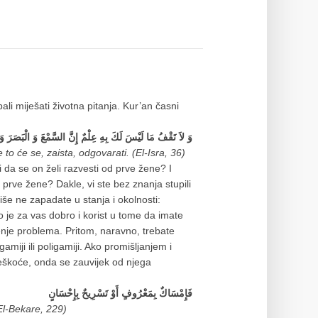
li miješati životna pitanja. Kur’an časni
وَ لاَ تَقْفُ مَا لَيْسَ لَكَ بِهِ عِلْمٌ إِنَّ السَّمْعَ وَ الْبَصَرَ وَ 
 to će se, zaista, odgovarati. (El-Isra, 36)
rni da se on želi razvesti od prve žene? I
prve žene? Dakle, vi ste bez znanja stupili
iše ne zapadate u stanja i okolnosti:
o je za vas dobro i korist u tome da imate
šenje problema. Pritom, naravno, trebate
miji ili poligamiji. Ako promišljanjem i
teškoće, onda se zauvijek od njega
فَإِمْسَاكٌ بِمَعْرُوفٍ أَوْ تَسْرِيحٌ بِإِحْسَانٍ
(El-Bekare, 229)