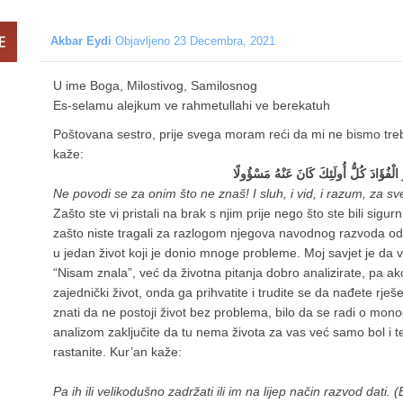
Akbar Eydi
Objavljeno 23 Decembra, 2021
U ime Boga, Milostivog, Samilosnog
Es-selamu alejkum ve rahmetullahi ve berekatuh
Poštovana sestro, prije svega moram reći da mi ne bismo treba
kaže:
الْفُؤَادَ كُلُّ أُولَئِكَ كَانَ عَنْهُ مَسْؤُولًا
Ne povodi se za onim što ne znaš! I sluh, i vid, i razum, za sve
Zašto ste vi pristali na brak s njim prije nego što ste bili sigu
zašto niste tragali za razlogom njegova navodnog razvoda od 
u jedan život koji je donio mnoge probleme. Moj savjet je da v
“Nisam znala”, već da životna pitanja dobro analizirate, pa ak
zajednički život, onda ga prihvatite i trudite se da nađete rje
znati da ne postoji život bez problema, bilo da se radi o monoga
analizom zaključite da tu nema života za vas već samo bol i 
rastanite. Kur’an kaže:
Pa ih ili velikodušno zadržati ili im na lijep način razvod dati. 