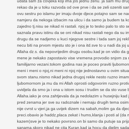
udata sam za covjeka koji ima jos jednu zenu. ja sam mu dr
rekao da je u toku razvoda od ove prve i da se zeli ozeniti sa
ovu sestru po islamu jer imaju dvoje djece.potajno sam se nad
namjeru da nekoga izbacim na ulicu i da samo ja budem ta koja
zajedno tj.nisu se nikad ni rastali. njoj je to tesko palo to st
saznala pravu istinu da se oni nikad nisu rastali nego da su i
drugu da se nadjemo u kuci njegove sestre i tada sam joj rekl
necu biti na prvom mjestu sto je i ona itd.sve to u nadi da joj 
Allaha dz.s. da nepovrijedim drugu osobu.kad je on vidio da ga
mene je nekako zapostavio vise vremena provodio snjom za ra
familijarno vezani.tokom godina nas je poceo praviti ljubomor
meni i meni o njoj,ni meni ni njoj nije jednostavno u ovim si
svom stanu.nismo nikad jedna drugoj rekle nesto ruzno imam
ljubomornom ja mu da mi Allah oprosti odgovorim ruzno protiv 
uvidjela da smo ja i ona u istom sosu i trudim se da sto vuse
Allaha.iako je ona zahtjevala da ja nedolazim u husejniju kad j
pred zenama jer sve su radoznale i nemaju drugih tema osim
nije cvrst u vjeri,ja ga uvijek dizem na sabah,molim ga da dje
preci.obavio je haddz,placa zekat i hums,klanja i posti al (da 
kazem)sve je to nekako povrsno.on bi samo da putuje sa prija
sanama.skoro nikad ne cita Kuran,kad ja hocu da djelim sad