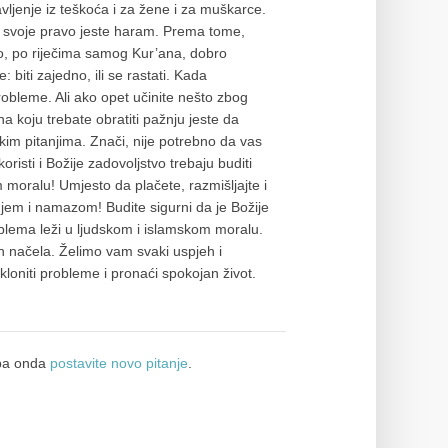
ljenje iz teškoća i za žene i za muškarce.
ti svoje pravo jeste haram. Prema tome,
to, po riječima samog Kur’ana, dobro
: biti zajedno, ili se rastati. Kada
robleme. Ali ako opet učinite nešto zbog
na koju trebate obratiti pažnju jeste da
skim pitanjima. Znači, nije potrebno da vas
isti i Božije zadovoljstvo trebaju buditi
 moralu! Umjesto da plačete, razmišljajte i
enjem i namazom! Budite sigurni da je Božije
oblema leži u ljudskom i islamskom moralu.
ih načela. Želimo vam svaki uspjeh i
loniti probleme i pronaći spokojan život.
a onda
postavite novo pitanje
.