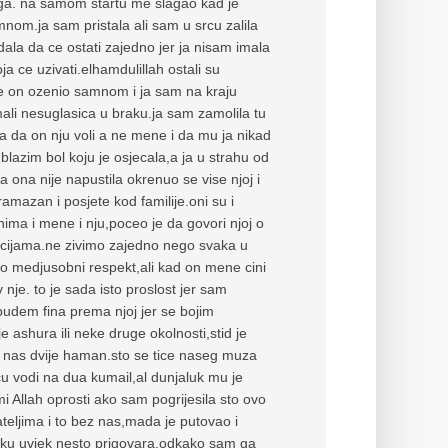
uga. na samom startu me slagao kad je
mnom.ja sam pristala ali sam u srcu zalila
ala da ce ostati zajedno jer ja nisam imala
 ce uzivati.elhamdulillah ostali su
o se on ozenio samnom i ja sam na kraju
mali nesuglasica u braku.ja sam zamolila tu
a da on nju voli a ne mene i da mu ja nikad
ublazim bol koju je osjecala,a ja u strahu od
 ona nije napustila okrenuo se vise njoj i
mazan i posjete kod familije.oni su i
nima i mene i nju,poceo je da govori njoj o
tuacijama.ne zivimo zajedno nego svaka u
o medjusobni respekt,ali kad on mene cini
nje. to je sada isto proslost jer sam
 budem fina prema njoj jer se bojim
e ashura ili neke druge okolnosti,stid je
 nas dvije haman.sto se tice naseg muza
cu vodi na dua kumail,al dunjaluk mu je
mi Allah oprosti ako sam pogrijesila sto ovo
teljima i to bez nas,mada je putovao i
aku uvjek nesto prigovara.odkako sam ga