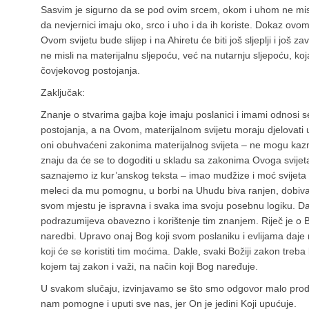
Sasvim je sigurno da se pod ovim srcem, okom i uhom ne misli
da nevjernici imaju oko, srco i uho i da ih koriste. Dokaz ovo
Ovom svijetu bude slijep i na Ahiretu će biti još sljeplji i još 
ne misli na materijalnu sljepoću, već na nutarnju sljepoću, ko
čovjekovog postojanja.
Zaključak:
Znanje o stvarima gajba koje imaju poslanici i imami odnosi se
postojanja, a na Ovom, materijalnom svijetu moraju djelovati 
oni obuhvaćeni zakonima materijalnog svijeta – ne mogu kaznit
znaju da će se to dogoditi u skladu sa zakonima Ovoga svije
saznajemo iz kur’anskog teksta – imao mudžize i moć svijeta 
meleci da mu pomognu, u borbi na Uhudu biva ranjen, dobiva
svom mjestu je ispravna i svaka ima svoju posebnu logiku. Da
podrazumijeva obavezno i korištenje tim znanjem. Riječ je o B
naredbi. Upravo onaj Bog koji svom poslaniku i evlijama daje 
koji će se koristiti tim moćima. Dakle, svaki Božiji zakon treb
kojem taj zakon i važi, na način koji Bog naređuje.
U svakom slučaju, izvinjavamo se što smo odgovor malo prod
nam pomogne i uputi sve nas, jer On je jedini Koji upućuje.