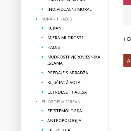
INDIVIDUALNI MORAL
KUR’AN I HADIS
KUR’AN
MJERA MUDROSTI
1
O
HADIS
MUDROSTI VJEROVJESNIKA
ISLAMA
PREDAJE S MIRADŽA
KLJUČEVI ŽIVOTA
ČETRDESET HADISA
FILOZOFIJA I IRFAN
EPISTEMOLOGIJA
ANTROPOLOGIJA
FILOZOFIJA