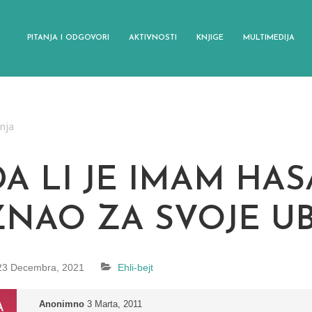
PITANJA I ODGOVORI
AKTIVNOSTI
KNJIGE
MULTIMEDIJA
anja
A LI JE IMAM HASA
ZNAO ZA SVOJE UB
23 Decembra, 2021
Ehli-bejt
Anonimno
3 Marta, 2011