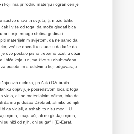
mo i koji ima prirodnu materiju i ograničen je
sustvo u sva tri svijeta, tj. može toliko
 čak i više od toga, da može gledati bića
 umrli prije mnogo stotina godina i
iti materijalnim svijetom, da ne samo da
eka, već se dovodi u situaciju da kaže da
je ovo postalo jasno trebamo uzeti u obzir
e i bića koja u njima žive su obuhvaćena
ba za posebnim sredstvima koji odgovaraju
ožaja svih meleka, pa čak i Džebraila.
laniku objavljuje posredstvom bića iz toga
ga vidio, ali ne materijalnim očima, tako da
i da mu je došao Džebrail, ali niko od njih
 bi ga vidjeli, a ashabi to nisu mogli. U
u njima, imaju oči, ali ne gledaju njima,
i su niži od njih, oni su gafili (El-Earaf,