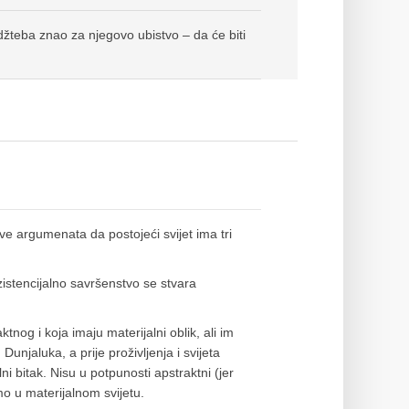
džteba znao za njegovo ubistvo – da će biti
ive argumenata da postojeći svijet ima tri
gzistencijalno savršenstvo se stvara
ktnog i koja imaju materijalni oblik, ali im
Dunjaluka, a prije proživljenja i svijeta
i bitak. Nisu u potpunosti apstraktni (jer
imo u materijalnom svijetu.