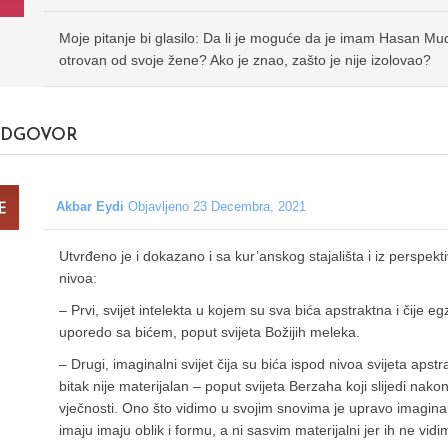
Moje pitanje bi glasilo: Da li je moguće da je imam Hasan Mu
otrovan od svoje žene? Ako je znao, zašto je nije izolovao?
DGOVOR
Akbar Eydi
Objavljeno 23 Decembra, 2021
Utvrđeno je i dokazano i sa kur’anskog stajališta i iz perspekt
nivoa:
– Prvi, svijet intelekta u kojem su sva bića apstraktna i čije e
uporedo sa bićem, poput svijeta Božijih meleka.
– Drugi, imaginalni svijet čija su bića ispod nivoa svijeta apstra
bitak nije materijalan – poput svijeta Berzaha koji slijedi nakon 
vječnosti. Ono što vidimo u svojim snovima je upravo imaginaln
imaju imaju oblik i formu, a ni sasvim materijalni jer ih ne vid