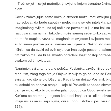
– Treći svijet – svijet materije, tj. svijet u kojem trenutno živi
njom.
Čovjek zahvaljujući tome kako je stvoren može imati ozbiljno pri
napredovati da bude saputnik melecima u svijetu intelekta, pa
imaginalnog svijeta i na taj način se povezati s ljudima koji su
razgovarati sa njima. Također, može samog sebe toliko zaokup
ne može stupiti u vezu sa imaginalnim svijetom i svijetom mel
su to samo prazne priče i nenaučne činjenice. Nakon što nam 
i činjenicu da svaki od ovih svjetova ima svoje posebne zakon
tim zakonima i da bi se shvatio određeni svijet postoji potre
svakom od tih svjetova.
Naprimjer, svi znamo da je položaj Poslanika uzvišeniji od pol
Međutim, zbog toga što je Objava iz svijeta gajba, ona se Pos
svijeta, kao što je bio Džebrail. Kada bi on došao Poslanik bi 
su ashabi na osnovu stanja u koje bi Poslanik zapadao shvatal
ga nije vidio. Ako bi bio materijalan poput bića Ovog svijeta svi
Kur’anu se na mnogo mjesta kaže oni imaju srca, ali ne shvataj
imaju uši ali ne slušaju njima, oni su poput stoke ili još i više on
179).