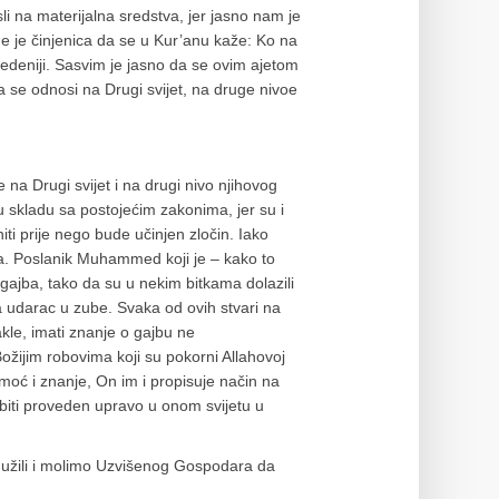
 na materijalna sredstva, jer jasno nam je
me je činjenica da se u Kur’anu kaže: Ko na
zavedeniji. Sasvim je jasno da se ovim ajetom
ja se odnosi na Drugi svijet, na druge nivoe
 na Drugi svijet i na drugi nivo njihovog
u skladu sa postojećim zakonima, jer su i
i prije nego bude učinjen zločin. Iako
ta. Poslanik Muhammed koji je – kako to
gajba, tako da su u nekim bitkama dolazili
 udarac u zube. Svaka od ovih stvari na
kle, imati znanje o gajbu ne
ožijim robovima koji su pokorni Allahovoj
moć i znanje, On im i propisuje način na
a biti proveden upravo u onom svijetu u
užili i molimo Uzvišenog Gospodara da