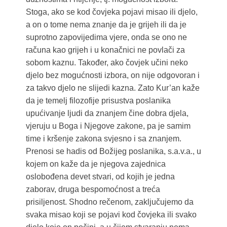
Stoga, ako se kod čovjeka pojavi misao ili djelo,
a on o tome nema znanje da je grijeh ili da je
suprotno zapovijedima vjere, onda se ono ne
računa kao grijeh i u konačnici ne povlači za
sobom kaznu. Također, ako čovjek učini neko
djelo bez mogućnosti izbora, on nije odgovoran i
za takvo djelo ne slijedi kazna. Zato Kur’an kaže
da je temelj filozofije prisustva poslanika
upućivanje ljudi da znanjem čine dobra djela,
vjeruju u Boga i Njegove zakone, pa je samim
time i kršenje zakona svjesno i sa znanjem.
Prenosi se hadis od Božijeg poslanika, s.a.v.a., u
kojem on kaže da je njegova zajednica
oslobođena devet stvari, od kojih je jedna
zaborav, druga bespomoćnost a treća
prisiljenost. Shodno rečenom, zaključujemo da
svaka misao koji se pojavi kod čovjeka ili svako