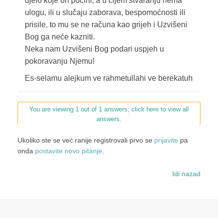
djelo koje on počini, a u čijem stvaranju nema
ulogu, ili u slučaju zaborava, bespomoćnosti ili
prisile, to mu se ne računa kao grijeh i Uzvišeni
Bog ga neće kazniti.
Neka nam Uzvišeni Bog podari uspjeh u
pokoravanju Njemu!
Es-selamu alejkum ve rahmetullahi ve berekatuh
You are viewing 1 out of 1 answers, click here to view all
answers.
Ukoliko ste se već ranije registrovali prvo se
prijavite
pa
onda
postavite novo pitanje
.
Idi nazad