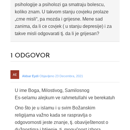
psihologije a psiholozi ga smatraju bolescu,
koliko znam. U takvom stanju covjeku prolaze
„crne misli“, pa mozda i grijesne. Mene sad
zanima, da li ce covjek ( u stanju depresije) i za
takve misli odgovarati tj. da li je grijesan?
1
ODGOVOR
Akbar Eydi
Objavljeno 23 Decembra, 2021
U ime Boga, Milostivog, Samilosnog
Es-selamu alejkum ve rahmetullahi ve berekatuh
Ono što je u islamu i u svim Božanskim
religijama važno kada se raspravlja o
odgovornosti jeste znanje, tj. obaviještenost o
dužnostima i htijenje, tj. mogućnost izbora.