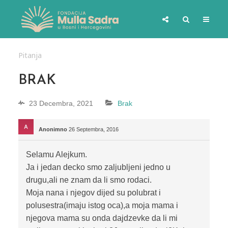
Pitanja
BRAK
23 Decembra, 2021
Brak
Anonimno
26 Septembra, 2016
Selamu Alejkum.
Ja i jedan decko smo zaljubljeni jedno u
drugu,ali ne znam da li smo rodaci.
Moja nana i njegov dijed su polubrat i
polusestra(imaju istog oca),a moja mama i
njegova mama su onda dajdzevke da li mi