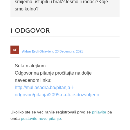
smijemo ustupiti u brak?Jesmo li rodaci?Koje
smo kolno?
1
ODGOVOR
Akbar Eydi
Objavljeno 23 Decembra, 2021
Selam alejkum
Odgovor na pitanje pročitajte na dolje
navedenom linku:
http://mullasadra.ba/pitanja-i-
odgovori/pitanja/2095-da-li-je-dozvoljeno
Ukoliko ste se već ranije registrovali prvo se
prijavite
pa
onda
postavite novo pitanje
.