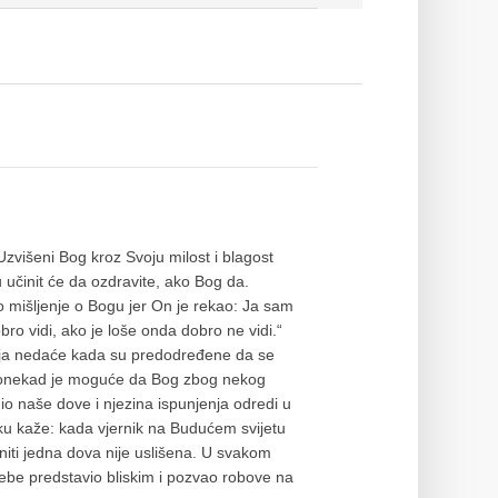
višeni Bog kroz Svoju milost i blagost
u učinit će da ozdravite, ako Bog da.
ro mišljenje o Bogu jer On je rekao: Ja sam
ro vidi, ako je loše onda dobro ne vidi.“
lanja nedaće kada su predodređene da se
. Ponekad je moguće da Bog zbog nekog
io naše dove i njezina ispunjenja odredi u
 kaže: kada vjernik na Budućem svijetu
niti jedna dova nije uslišena. U svakom
Sebe predstavio bliskim i pozvao robove na