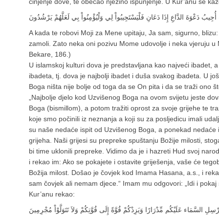
činjenje dove, te obećao njezino ispunjenje. U Kur’anu se kaž
جِيبُ دَعْوَةَ الدَّاعِ إِذَا دَعَانِ فَلْيَسْتَجِيبُواْ لِي وَلْيُؤْمِنُواْ بِي لَعَلَّهُمْ يَرْشُدُونَ
A kada te robovi Moji za Mene upitaju, Ja sam, sigurno, blizu
zamoli. Zato neka oni pozivu Mome udovolje i neka vjeruju u 
Bekare, 186.)
U islamskoj kulturi dova je predstavljana kao najveći ibadet, 
ibadeta, tj. dova je najbolji ibadet i duša svakog ibadeta. U jo
Boga ništa nije bolje od toga da se On pita i da se traži ono št
„Najbolje djelo kod Uzvišenog Boga na ovom svijetu jeste do
Boga (bismillom), a potom tražiti oprost za svoje grijehe te t
koje smo počinili iz neznanja a koji su za posljedicu imali ud
su naše nedaće ispit od Uzvišenog Boga, a ponekad nedaće i n
grijeha. Naši grijesi su prepreke spuštanju Božije milosti, sto
bi time uklonili prepreke. Vidimo da je i hazreti Hud svoj na
i rekao im: Ako se pokajete i ostavite griješenja, vaše će tegob
Božija milost. Došao je čovjek kod Imama Hasana, a.s., i rek
sam čovjek ali nemam djece.“ Imam mu odgovori: „Idi i pokaj s
Kur’anu rekao:
يُرْسِلِ السَّمَاء عَلَيْكُم مِّدْرَارًا وَيَزِدْكُمْ قُوَّةً إِلَى قُوَّتِكُمْ وَلاَ تَتَوَلَّوْاْ مُجْرِمِينَ