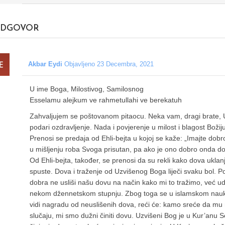
DGOVOR
Akbar Eydi
Objavljeno 23 Decembra, 2021
U ime Boga, Milostivog, Samilosnog
Esselamu alejkum ve rahmetullahi ve berekatuh
Zahvaljujem se poštovanom pitaocu. Neka vam, dragi brate, Uz
podari ozdravljenje. Nada i povjerenje u milost i blagost Božij
Prenosi se predaja od Ehli-bejta u kojoj se kaže: „Imajte dob
u mišljenju roba Svoga prisutan, pa ako je ono dobro onda dob
Od Ehli-bejta, također, se prenosi da su rekli kako dova uk
spuste. Dova i traženje od Uzvišenog Boga liječi svaku bol
dobra ne usliši našu dovu na način kako mi to tražimo, već ud
nekom džennetskom stupnju. Zbog toga se u islamskom nauku
vidi nagradu od neuslišenih dova, reći će: kamo sreće da mu 
slučaju, mi smo dužni činiti dovu. Uzvišeni Bog je u Kur’anu 