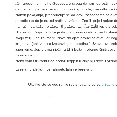
„O narode moj, molite Gospodara svoga da vam oprosti, i poka
dat će vam još veću snagu, uz onu koju imate, i ne odlazite 
Nakon pokajanja, preporučuje se da dovu započnemo salavato
porodicu te da je na isti način završimo. Znači, prije i nakon d
na način da kažemo اللّهمّ صلّ علی محمّد و آل محمّد jer, u predaji se kaže: „Svako ko ima želju kod
Uzvišenog Boga najbolje je da prvo prouči salavat na Poslanika
svoju želju i po završetku dove da opet prouči salavat, jer Bog 
kraj dove (salavate) a izostavi njenu sredinu.“ Uz sve ovo tre
ispunjenje. Jer, prema riječima Ehli-bejta, trebamo činiti dovu
naše kuće.
Neka vam Uzvišeni Bog podari uspjeh u činjenju dove i ozdrav
Esselamu alejkum ve rahmetullahi ve berekatuh
Ukoliko ste se već ranije registrovali prvo se
prijavite
p
Idi nazad