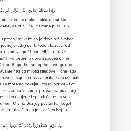
e:
وَإِذَا سَأَلَكَ عِبَادِي عَنِّي فَإِنِّي قَرِيبٌ أُ
: odazivam se molbi molitelja kad Me
Mene, da bi bili na Pravome putu. (El-
a u predaji se kaže da je dova srž svakog
š jednoj predaji se, također, kaže: „Kod
o je kod Njega.“ Imam Ali, a.s., kaže:
va.“ Prvo trebamo dovu započeti u ime
ražiti od Boga da nam oprosti one grijehe
aljavanje nas od milosti Njegove. Ponekada
evolje koje su nas zadesile izviru iz naših
ga se moramo pokajati i tražiti oprost kako
rod, izložen teškoćama, pozvao na pokajanje
e biti otklonjene i spustit će se na vas
ao mu: „O sine Božijeg poslanika, bogat
e. Zar nisi čuo da je Uzvišeni Bog u
وَيَا قَوْمِ اسْتَغْفِرُواْ رَبَّكُمْ ثُمَّ تُوبُواْ إِلَيْهِ 