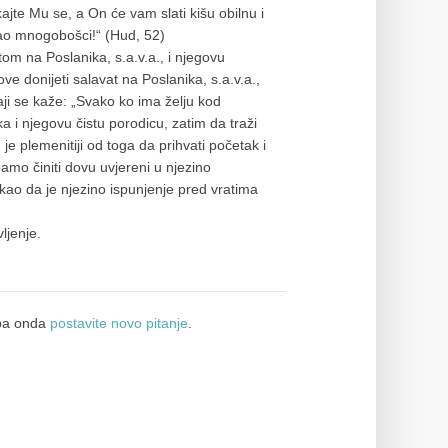
jte Mu se, a On će vam slati kišu obilnu i
kao mnogobošci!“ (Hud, 52)
m na Poslanika, s.a.v.a., i njegovu
ove donijeti salavat na Poslanika, s.a.v.a.,
 i njegovu čistu porodicu, zatim da traži
je plemenitiji od toga da prihvati početak i
bamo činiti dovu uvjereni u njezino
 kao da je njezino ispunjenje pred vratima
ljenje.
a onda
postavite novo pitanje
.