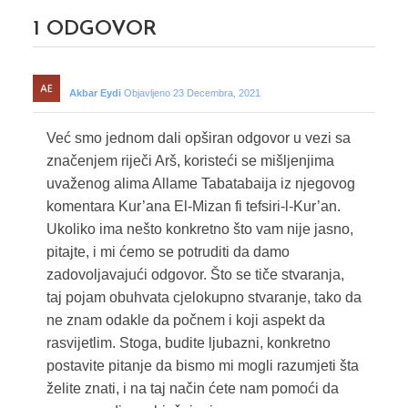
1
ODGOVOR
Akbar Eydi
Objavljeno 23 Decembra, 2021
Već smo jednom dali opširan odgovor u vezi sa
značenjem riječi Arš, koristeći se mišljenjima
uvaženog alima Allame Tabatabaija iz njegovog
komentara Kur’ana El-Mizan fi tefsiri-l-Kur’an.
Ukoliko ima nešto konkretno što vam nije jasno,
pitajte, i mi ćemo se potruditi da damo
zadovoljavajući odgovor. Što se tiče stvaranja,
taj pojam obuhvata cjelokupno stvaranje, tako da
ne znam odakle da počnem i koji aspekt da
rasvijetlim. Stoga, budite ljubazni, konkretno
postavite pitanje da bismo mi mogli razumjeti šta
želite znati, i na taj način ćete nam pomoći da