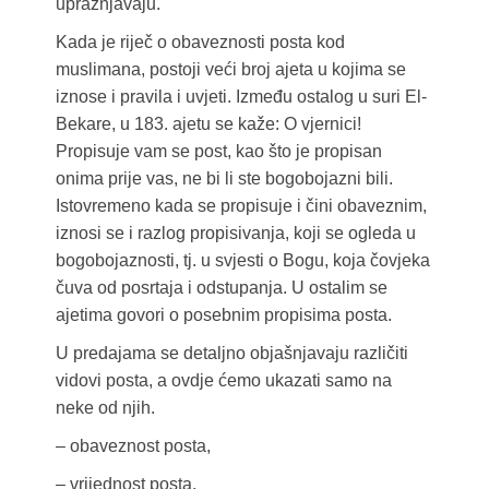
upražnjavaju.
Kada je riječ o obaveznosti posta kod
muslimana, postoji veći broj ajeta u kojima se
iznose i pravila i uvjeti. Između ostalog u suri El-
Bekare, u 183. ajetu se kaže: O vjernici!
Propisuje vam se post, kao što je propisan
onima prije vas, ne bi li ste bogobojazni bili.
Istovremeno kada se propisuje i čini obaveznim,
iznosi se i razlog propisivanja, koji se ogleda u
bogobojaznosti, tj. u svjesti o Bogu, koja čovjeka
čuva od posrtaja i odstupanja. U ostalim se
ajetima govori o posebnim propisima posta.
U predajama se detaljno objašnjavaju različiti
vidovi posta, a ovdje ćemo ukazati samo na
neke od njih.
– obaveznost posta,
– vrijednost posta,