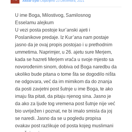
Akbar Eydi
Objavljeno 23 Decembra, 2021
U ime Boga, Milostivog, Samilosnog
Esselamu alejkum
U vezi posta postoje kur’anski ajeti i
Poslanikove predaje. Iz Kur’ana nam postaje
jasno da je ovaj propis postojao i u prethodnim
ummetima. Naprimjer, u 26. ajetu sure Merjem,
kada se hazreti Merjem vraća u svoje mjesto sa
novorođenim sinom, dobiva od Boga naredbu da
ukoliko bude pitana o tome šta se dogodilo ništa
ne odgovara, već da im mimikom da do znanja
da posti zavjetni post šutnje u ime Boga, te ako
imaju šta pitati, da pitaju njenog sina. Jasno je
da ako za ljude tog vremena post šutnje nije već
bio uvriježen i poznat, ne bi imalo smisla da joj
se naredi. Jasno da se u pogledu propisa
ovakav post razlikuje od posta kojeg muslimani