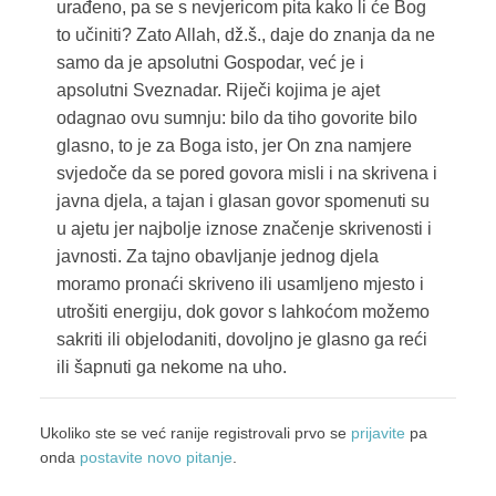
urađeno, pa se s nevjericom pita kako li će Bog
to učiniti? Zato Allah, dž.š., daje do znanja da ne
samo da je apsolutni Gospodar, već je i
apsolutni Sveznadar. Riječi kojima je ajet
odagnao ovu sumnju: bilo da tiho govorite bilo
glasno, to je za Boga isto, jer On zna namjere
svjedoče da se pored govora misli i na skrivena i
javna djela, a tajan i glasan govor spomenuti su
u ajetu jer najbolje iznose značenje skrivenosti i
javnosti. Za tajno obavljanje jednog djela
moramo pronaći skriveno ili usamljeno mjesto i
utrošiti energiju, dok govor s lahkoćom možemo
sakriti ili objelodaniti, dovoljno je glasno ga reći
ili šapnuti ga nekome na uho.
Ukoliko ste se već ranije registrovali prvo se
prijavite
pa
onda
postavite novo pitanje
.