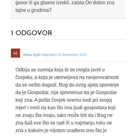
govor ili ga glasno izrekli, zaista On dobro zna
tajne u grudima?
1
ODGOVOR
Akbar Eydi
Objavljeno 23 Decembra, 2021
Odbija se sumnja koja bi se mogla javiti u
čovjeku, a koja je utemeljena na nevjerovatnosti
da se nešto dogodi. Bog do ovog ajeta spominje
da je Gospodar, nije spomenuo da je Gospodar
koji zna. A pošto čovjek svemu sudi po svojoj
mjeri i misli da kao što ima ljudi gospodara koji
ne znaju šta imaju, tako može biti da i Bog ne
zna baš sve što se radi ili u najmanju ruku ne
zna s kakvim je nijetom urađeno ono što je