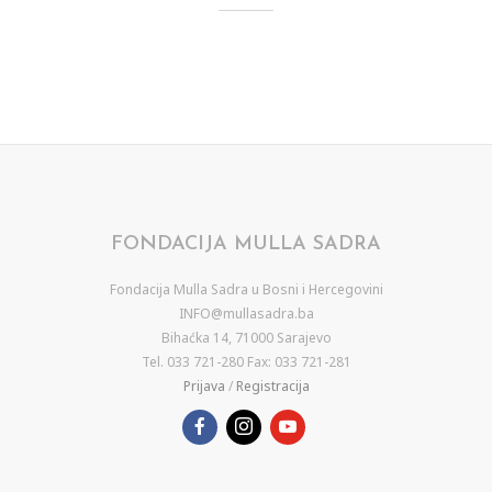
FONDACIJA MULLA SADRA
Fondacija Mulla Sadra u Bosni i Hercegovini
INFO@mullasadra.ba
Bihaćka 14, 71000 Sarajevo
Tel. 033 721-280 Fax: 033 721-281
Prijava
/
Registracija