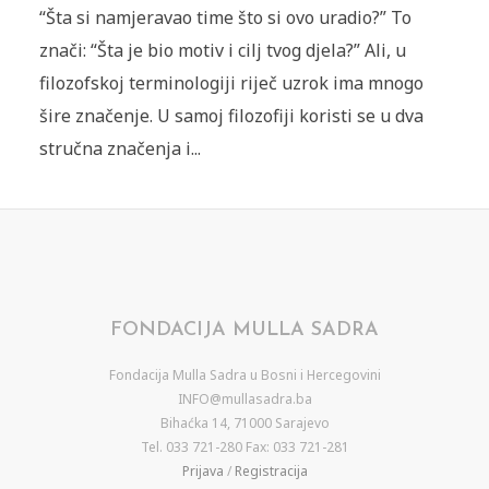
“Šta si namjeravao time što si ovo uradio?” To
znači: “Šta je bio motiv i cilj tvog djela?” Ali, u
filozofskoj terminologiji riječ uzrok ima mnogo
šire značenje. U samoj filozofiji koristi se u dva
stručna značenja i...
FONDACIJA MULLA SADRA
Fondacija Mulla Sadra u Bosni i Hercegovini
INFO@mullasadra.ba
Bihaćka 14, 71000 Sarajevo
Tel. 033 721-280 Fax: 033 721-281
Prijava
/
Registracija