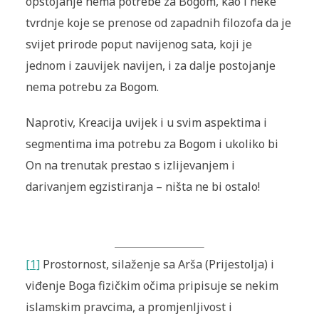
opstojanje nema potrebe za Bogom, kao i neke
tvrdnje koje se prenose od zapadnih filozofa da je
svijet prirode poput navijenog sata, koji je
jednom i zauvijek navijen, i za dalje postojanje
nema potrebu za Bogom.
Naprotiv, Kreacija uvijek i u svim aspektima i
segmentima ima potrebu za Bogom i ukoliko bi
On na trenutak prestao s izlijevanjem i
darivanjem egzistiranja – ništa ne bi ostalo!
[1]
Prostornost, silaženje sa Arša (Prijestolja) i
viđenje Boga fizičkim očima pripisuje se nekim
islamskim pravcima, a promjenljivost i