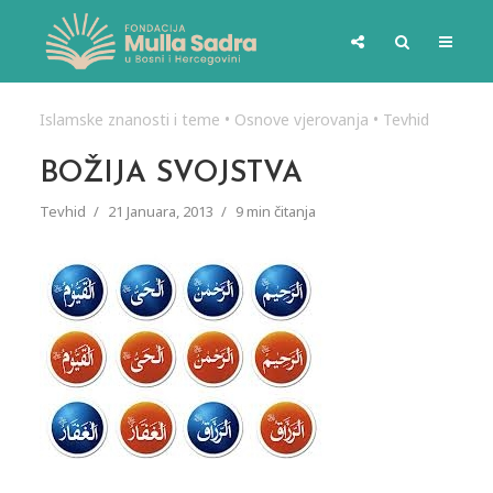
Islamske znanosti i teme
•
Osnove vjerovanja
•
Tevhid
BOŽIJA SVOJSTVA
Tevhid
21 Januara, 2013
9 min čitanja