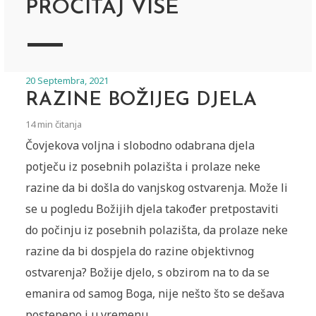
PROČITAJ VIŠE
20 Septembra, 2021
RAZINE BOŽIJEG DJELA
14 min čitanja
Čovjekova voljna i slobodno odabrana djela
potječu iz posebnih polazišta i prolaze neke
razine da bi došla do vanjskog ostvarenja. Može li
se u pogledu Božijih djela također pretpostaviti
do počinju iz posebnih polazišta, da prolaze neke
razine da bi dospjela do razine objektivnog
ostvarenja? Božije djelo, s obzirom na to da se
emanira od samog Boga, nije nešto što se dešava
postepeno i u vremenu...