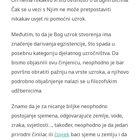
On nema nikakvu vrstu ovisnosti o drugim bićima.
Čak se u vezi s Njim ne može pretpostaviti
nikakav uvjet ni pomoćni uzrok.
Međutim, to da je Bog uzrok stvorenja ima
značenje darivanja egzistencije, što spada u
posebnu kategoriju djelatnog uzročništva. Da
bismo objasnili ovu činjenicu, neophodno je bar
površno obratiti pažnju na vrste uzroka, a njihovo
podrobno objašnjenje nalazi se u filozofskim
udžbenicima.
Znamo da je za nicanje biljke neophodno
postojanje sjemena, odgovarajuće zemlje, vode,
zraka, svjetlosti…, također, neophodno je da jedan
prirodni činilac ili
čovjek
baci sjeme u zemlju i da