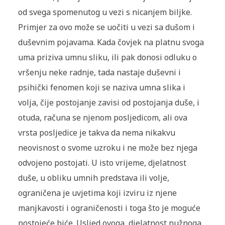
od svega spomenutog u vezi s nicanjem biljke.
Primjer za ovo može se uočiti u vezi sa dušom i
duševnim pojavama. Kada čovjek na platnu svoga
uma priziva umnu sliku, ili pak donosi odluku o
vršenju neke radnje, tada nastaje duševni i
psihički fenomen koji se naziva umna slika i
volja, čije postojanje zavisi od postojanja duše, i
otuda, računa se njenom posljedicom, ali ova
vrsta posljedice je takva da nema nikakvu
neovisnost o svome uzroku i ne može bez njega
odvojeno postojati. U isto vrijeme, djelatnost
duše, u obliku umnih predstava ili volje,
ograničena je uvjetima koji izviru iz njene
manjkavosti i ograničenosti i toga što je moguće
postojeće biće. Usljed ovoga, djelatnost nužnoga