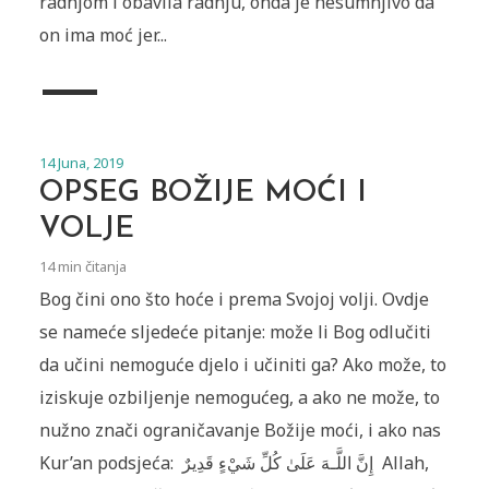
radnjom i obavila radnju, onda je nesumnjivo da
on ima moć jer...
14 Juna, 2019
OPSEG BOŽIJE MOĆI I
VOLJE
14 min čitanja
Bog čini ono što hoće i prema Svojoj volji. Ovdje
se nameće sljedeće pitanje: može li Bog odlučiti
da učini nemoguće djelo i učiniti ga? Ako može, to
iziskuje ozbiljenje nemogućeg, a ako ne može, to
nužno znači ograničavanje Božije moći, i ako nas
Kur’an podsjeća: إِنَّ اللَّـهَ عَلَىٰ كُلِّ شَيْءٍ قَدِيرٌ Allah,