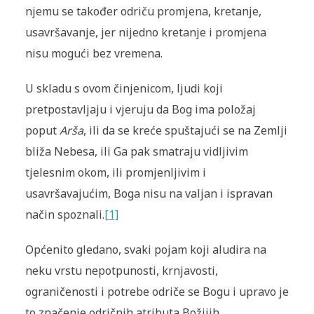
njemu se također odriču promjena, kretanje,
usavršavanje, jer nijedno kretanje i promjena
nisu mogući bez vremena.
U skladu s ovom činjenicom, ljudi koji
pretpostavljaju i vjeruju da Bog ima položaj
poput
Arša
, ili da se kreće spuštajući se na Zemlji
bliža Nebesa, ili Ga pak smatraju vidljivim
tjelesnim okom, ili promjenljivim i
usavršavajućim, Boga nisu na valjan i ispravan
način spoznali.
[1]
Općenito gledano, svaki pojam koji aludira na
neku vrstu nepotpunosti, krnjavosti,
ograničenosti i potrebe odriče se Bogu i upravo je
to značenje odričnih atributa Božijih.