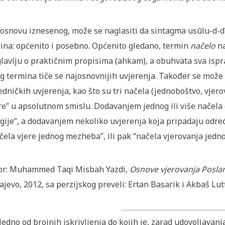
osnovu iznesenog, može se naglasiti da sintagma usūlu-d-dī
ina: općenito i posebno. Općenito gledano, termin
načelo
na
lavlju o praktičnim propisima (ahkam), a obuhvata sva ispr
g termina tiče se najosnovnijih uvjerenja. Također se može
edničkih uvjerenja, kao što su tri načela (jednoboštvo, vjero
re” u apsolutnom smislu. Dodavanjem jednog ili više načel
igije”, a dodavanjem nekoliko uvjerenja koja pripadaju od
čela vjere jednog mezheba”, ili pak “načela vjerovanja jed
or: Muhammed Taqi Misbah Yazdi,
Osnove vjerovanja Posla
ajevo, 2012, sa perzijskog preveli: Ertan Basarik i Akbaš Lut
Jedno od brojnih iskrivljenja do kojih je, zarad udovoljava