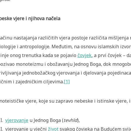
eske vjere i njihova načela
ačinu nastajanja različitih vjera postoje različita mišljenja
iologije i antropologije. Međutim, na osnovu islamskih izvo
inje onog trenutka kada se pojavio
čovjek
, a prvi čovjek – d
pozivao monoteizmu i obožavanju Jednog Boga, dok mnogobož
rivljivanja jednobožačkog vjerovanja i djelovanja pojedina
ličnim i zajedničkim ciljevima.
[1]
oteističke vjere, koje su zapravo nebeske i istinske vjere, 
vjerovanje
u Jednog Boga (
tevhīd
),
vjerovanje u vječni
život
svakog čovjeka na Budućem svijet