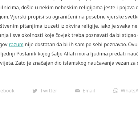
ilnicima, došlo u nekim nebeskim religijama jeste i pojava d
om. Vjerski propisi su ograničeni na posebne vjerske svetkov
štvenim pitanjima izuzeti iz okvira religije, iako je svaka 
anja i sve okolnosti koje čovjek treba poznavati da bi stigao
egov
razum
nije dostatan da bi ih sam po sebi poznavao. Ov
ljednji Poslanik kojeg šalje Allah mora ljudima predati nauč
svijeta. Zato je značajan dio islamskog naučavanja vezan za 
cebook
Twitter
Email
Whats