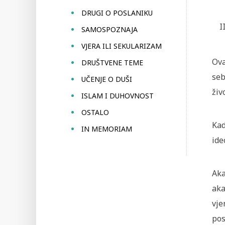
DRUGI O POSLANIKU
SAMOSPOZNAJA
VJERA ILI SEKULARIZAM
Ova
DRUŠTVENE TEME
seb
UČENJE O DUŠI
živ
ISLAM I DUHOVNOST
OSTALO
Kad
IN MEMORIAM
ide
Aka
aka
vje
pos