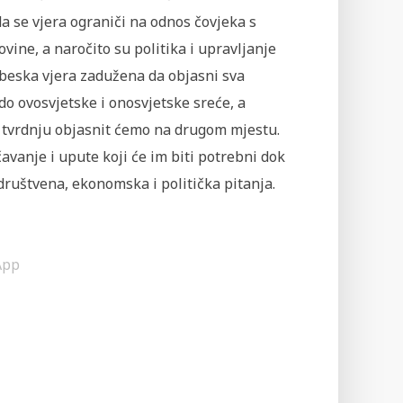
a se vjera ograniči na odnos čovjeka s
ine, a naročito su politika i upravljanje
nebeska vjera zadužena da objasni sva
 do ovosvjetske i onosvjetske sreće, a
u tvrdnju objasnit ćemo na drugom mjestu.
avanje i upute koji će im biti potrebni dok
društvena, ekonomska i politička pitanja.
App