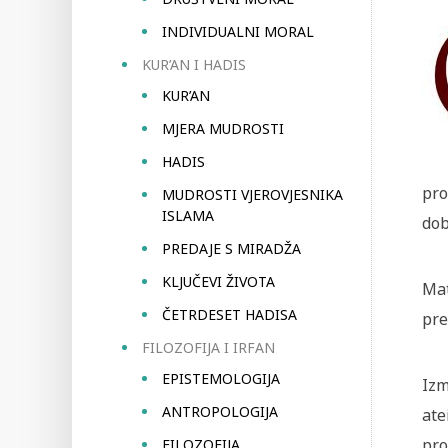
INDIVIDUALNI MORAL
KUR’AN I HADIS
KUR’AN
MJERA MUDROSTI
HADIS
pro
MUDROSTI VJEROVJESNIKA
ISLAMA
dob
PREDAJE S MIRADŽA
KLJUČEVI ŽIVOTA
Mat
ČETRDESET HADISA
pre
FILOZOFIJA I IRFAN
EPISTEMOLOGIJA
Izm
ANTROPOLOGIJA
ate
pro
FILOZOFIJA