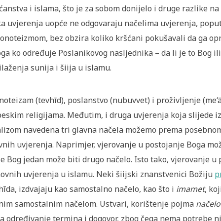
ćanstva i islama, što je za sobom donijelo i druge razlike na
a uvjerenja uopće ne odgovaraju načelima uvjerenja, poput v
onoteizmom, bez obzira koliko kršćani pokušavali da ga opra
ga ko određuje Poslanikovog nasljednika – da li je to Bog ili 
ilaženja sunija i šiija u islamu.
oteizam (tevhīd), poslanstvo (nubuvvet) i proživljenje (me‘
eskim religijama. Međutim, i druga uvjerenja koja slijede i
lizom navedena tri glavna načela možemo prema posebnom
vnih uvjerenja. Naprimjer, vjerovanje u postojanje Boga mož
je Bog jedan može biti drugo načelo. Isto tako, vjerovanje 
ovnih uvjerenja u islamu. Neki šiijski znanstvenici Božiju
p
hīda, izdvajaju kao samostalno načelo, kao što i
imamet
, ko
nim samostalnim načelom. Ustvari, korištenje pojma
načelo
za određivanje termina i dogovor, zbog čega nema potrebe n