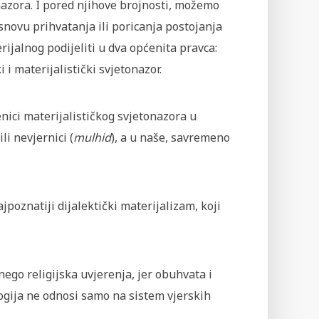
azora. I pored njihove brojnosti, možemo
snovu prihvatanja ili poricanja postojanja
ijalnog podijeliti u dva općenita pravca:
ki i materijalistički svjetonazor.
nici materijalističkog svjetonazora u
 ili nevjernici (
mulhid
), a u naše, savremeno
jpoznatiji dijalektički materijalizam, koji
nego religijska uvjerenja, jer obuhvata i
ologija ne odnosi samo na sistem vjerskih