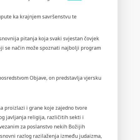
 upute ka krajnjem savršenstvu te
snovnija pitanja koja svaki svjestan čovjek
 koji se način može spoznati najbolji program
i posredstvom Objave, on predstavlja vjersku
a proizlazi i grane koje zajedno tvore
javljanja religija, različitih sekti i
 vezanim za poslanstvo nekih Božijih
osnovni razlog razilaženja između judaizma,