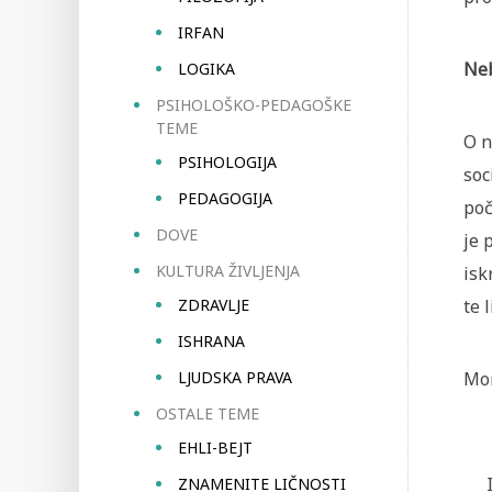
IRFAN
Neb
LOGIKA
PSIHOLOŠKO-PEDAGOŠKE
TEME
O n
PSIHOLOGIJA
soc
PEDAGOGIJA
poč
DOVE
je 
KULTURA ŽIVLJENJA
isk
ZDRAVLJE
te 
ISHRANA
LJUDSKA PRAVA
Mon
OSTALE TEME
EHLI-BEJT
ZNAMENITE LIČNOSTI