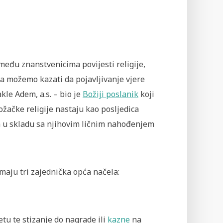
 među znanstvenicima povijesti religije,
ra možemo kazati da pojavljivanje vjere
akle Adem, a.s. – bio je
Božiji poslanik
koji
ačke religije nastaju kao posljedica
ca u skladu sa njihovim ličnim nahođenjem
imaju tri zajednička opća načela:
u te stizanje do nagrade ili
kazne
na