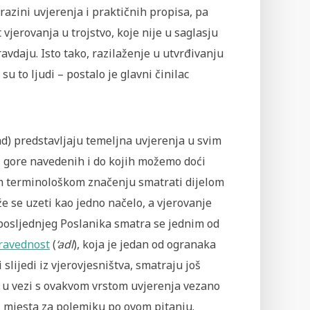
 razini uvjerenja i praktičnih propisa, pa
jerovanja u trojstvo, koje nije u saglasju
vdaju. Isto tako, razilaženje u utvrđivanju
su to ljudi – postalo je glavni činilac
ād) predstavljaju temeljna uvjerenja u svim
z gore navedenih i do kojih možemo doći
 terminološkom značenju smatrati dijelom
e se uzeti kao jedno načelo, a vjerovanje
u posljednjeg Poslanika smatra se jednim od
ravednost
(
‘adl
), koja je jedan od ogranaka
ji slijedi iz vjerovjesništva, smatraju još
u vezi s ovakvom vrstom uvjerenja vezano
i mjesta za polemiku po ovom pitanju.