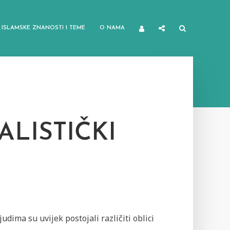
ISLAMSKE ZNANOSTI I TEME
O NAMA
JALISTIČKI
udima su uvijek postojali različiti oblici