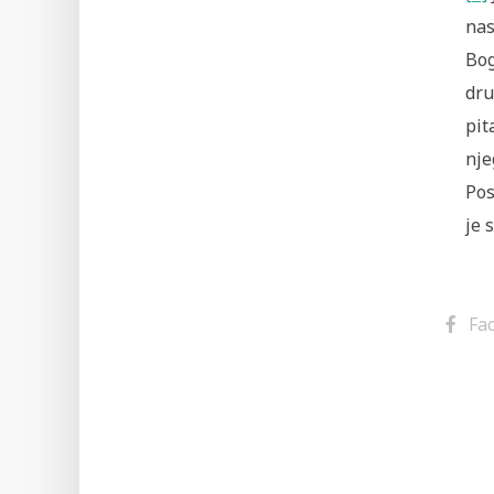
nas
Bog
dru
pit
nj
Pos
je 
Fa