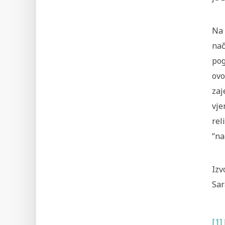
Na 
nač
pog
ovo
zaj
vje
rel
“na
Izv
Sar
[1]