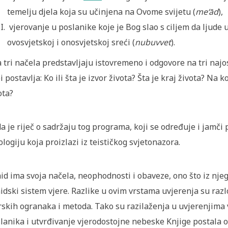
temelju djela koja su učinjena na Ovome svijetu (
me‘ād
),
vjerovanje u poslanike koje je Bog slao s ciljem da ljude
ovosvjetskoj i onosvjetskoj sreći (
nubuvvet
).
 tri načela predstavljaju istovremeno i odgovore na tri najo
i postavlja: Ko ili šta je izvor života? Šta je kraj života? Na
ota?
a je riječ o sadržaju tog programa, koji se određuje i jamč
ologiju koja proizlazi iz teističkog svjetonazora.
id ima svoja načela, neophodnosti i obaveze, ono što iz njeg
idski sistem vjere. Razlike u ovim vrstama uvjerenja su razlog 
rskih ogranaka i metoda. Tako su razilaženja u uvjerenjima
lanika i utvrđivanje vjerodostojne nebeske Knjige postala 