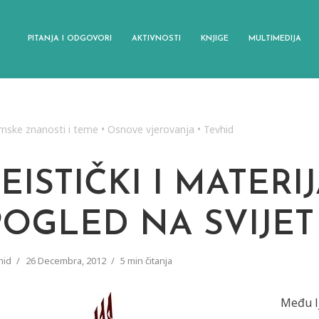
PITANJA I ODGOVORI
AKTIVNOSTI
KNJIGE
MULTIMEDIJA
amske znanosti i teme
•
Osnove vjerovanja
•
Tevhid
EISTIČKI I MATERI
POGLED NA SVIJET
hid
26 Decembra, 2012
5 min čitanja
Među lj