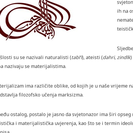
svjeton
ih na o
nemater
teistič
Sljedbe
šlosti su se nazivali naturalisti (
tabī‘i
), ateisti (
dahri
,
zindīk
)
a nazivaju se materijalistima.
erijalizam ima različite oblike, od kojih je u naše vrijeme na
dstavlja filozofsko učenja marksizma.
eđu ostalog, postalo je jasno da svjetonazor ima širi opseg 
istička i materijalistička uvjerenja, kao što se i termin ide
pisa.