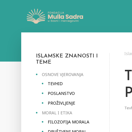
Isl
ISLAMSKE ZNANOSTI I
TEME
T
OSNOVE VJEROVANJA
TEVHID
POSLANSTVO
PROŽIVLJENJE
Tev
MORAL I ETIKA
FILOZOFIJA MORALA
DRUŠTVENI MORAL