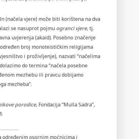
n (načela vjere) može biti korištena na dva
lazi se nasuprot pojmu
ogranci vjere
, tj.
avna uvjerenja (akaid). Posebno značenje
 određen broj monoteističkim religijama
vjesništvo i proživljenje), nazvati “načelima
a dolazimo do termina “načela posebne
ređenom mezhebu ili pravcu dobijamo
noga mezheba”.
nikove porodice
, Fondacija “Mulla Sadra”,
fi
nja određenim osornim moćnicima i