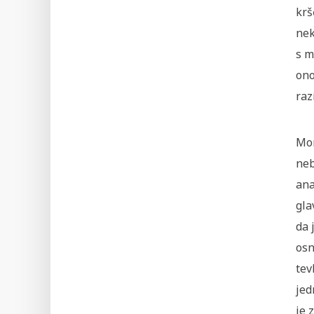
krš
nek
s m
ono
raz
Mon
neb
ana
gla
da 
osn
tev
jed
je 