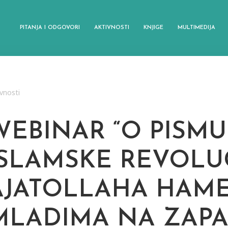
PITANJA I ODGOVORI
AKTIVNOSTI
KNJIGE
MULTIMEDIJA
vnosti
WEBINAR “O PISMU
ISLAMSKE REVOLU
AJATOLLAHA HAME
MLADIMA NA ZAPA