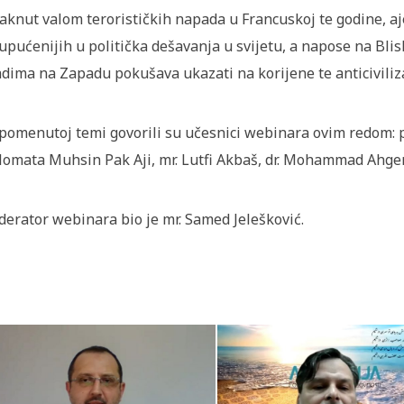
aknut valom terorističkih napada u Francuskoj te godine, aj
upućenijih u politička dešavanja u svijetu, a napose na Bli
dima na Zapadu pokušava ukazati na korijene te anticiviliz
pomenutoj temi govorili su učesnici webinara ovim redom: prof
lomata Muhsin Pak Aji, mr. Lutfi Akbaš, dr. Mohammad Ahgeri
erator webinara bio je mr. Samed Jelešković.