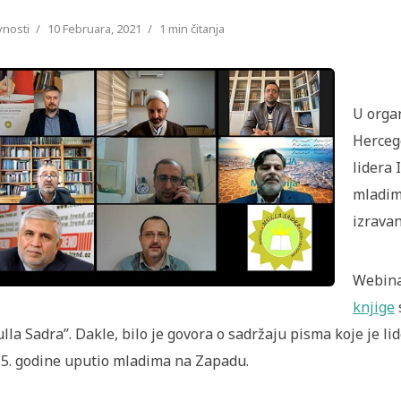
vnosti
10 Februara, 2021
1 min čitanja
U organ
Hercego
lidera 
mladim
izrava
Webina
knjige
lla Sadra”. Dakle, bilo je govora o sadržaju pisma koje je l
5. godine uputio mladima na Zapadu.