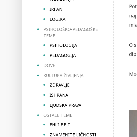
Pot
IRFAN
naj
LOGIKA
mla
PSIHOLOŠKO-PEDAGOŠKE
TEME
O s
PSIHOLOGIJA
dip
PEDAGOGIJA
DOVE
Mod
KULTURA ŽIVLJENJA
ZDRAVLJE
ISHRANA
LJUDSKA PRAVA
OSTALE TEME
EHLI-BEJT
ZNAMENITE LIČNOSTI