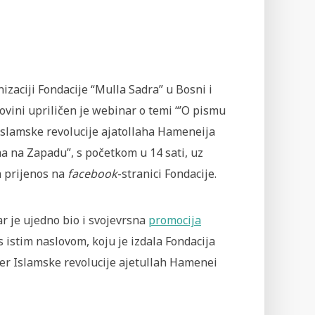
izaciji Fondacije “Mulla Sadra” u Bosni i
vini upriličen je webinar o temi “’O pismu
Islamske revolucije ajatollaha Hameneija
a na Zapadu”, s početkom u 14 sati, uz
n prijenos na
facebook
-stranici Fondacije.
r je ujedno bio i svojevrsna
promocija
s istim naslovom, koju je izdala Fondacija
ider Islamske revolucije ajetullah Hamenei