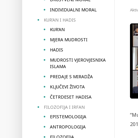
INDIVIDUALNI MORAL
Akti
KUR’AN I HADIS
KUR’AN
MJERA MUDROSTI
HADIS
MUDROSTI VJEROVJESNIKA
ISLAMA
PREDAJE S MIRADŽA
KLJUČEVI ŽIVOTA
ČETRDESET HADISA
FILOZOFIJA I IRFAN
“Mu
EPISTEMOLOGIJA
201
ANTROPOLOGIJA
FILOZOFIJA