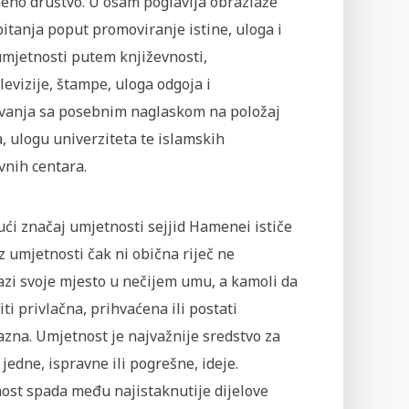
eno društvo. U osam poglavlja obrazlaže
itanja poput promoviranje istine, uloga i
umjetnosti putem književnosti,
levizije, štampe, uloga odgoja i
vanja sa posebnim naglaskom na položaj
a, ulogu univerziteta te islamskih
vnih centara.
ći značaj umjetnosti sejjid Hamenei ističe
z umjetnosti čak ni obična riječ ne
azi svoje mjesto u nečijem umu, a kamoli da
ti privlačna, prihvaćena ili postati
zna. Umjetnost je najvažnije sredstvo za
 jedne, ispravne ili pogrešne, ideje.
ost spada među najistaknutije dijelove