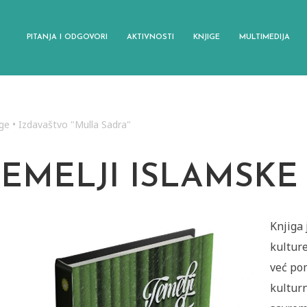
PITANJA I ODGOVORI
AKTIVNOSTI
KNJIGE
MULTIMEDIJA
ige
•
Izdavaštvo "Mulla Sadra"
TEMELJI ISLAMSKE
Knjiga 
kulture
već po
kulturn