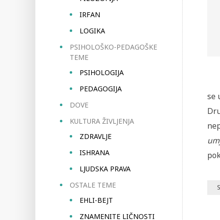
IRFAN
LOGIKA
PSIHOLOŠKO-PEDAGOŠKE
TEME
PSIHOLOGIJA
PEDAGOGIJA
se 
DOVE
Dru
KULTURA ŽIVLJENJA
nep
ZDRAVLJE
umj
ISHRANA
pok
LJUDSKA PRAVA
OSTALE TEME
S
EHLI-BEJT
ZNAMENITE LIČNOSTI