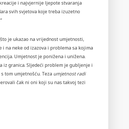
kreacije i najvjernije ljepote stvaranja
ara svih svjetova koje treba izuzetno
.“
to je ukazao na vrijednost umjetnosti,
 i na neke od izazova i problema sa kojima
ncija. Umjetnost je ponižena i unižena.
a iz granica. Sljedeći problem je gubljenje i
ti s tom umjetnošću. Teza
umjetnost radi
rovali čak ni oni koji su nas takvoj tezi