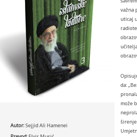
savrem
važna p
uticaj 
radiote
obrazo
učitelj
obrazo
Opisuju
da: „Be
pronal
može bi
neprola
širenje
Autor:
Sejjid Ali Hamenei
Umjetn
Prevod:
Elvir Musić