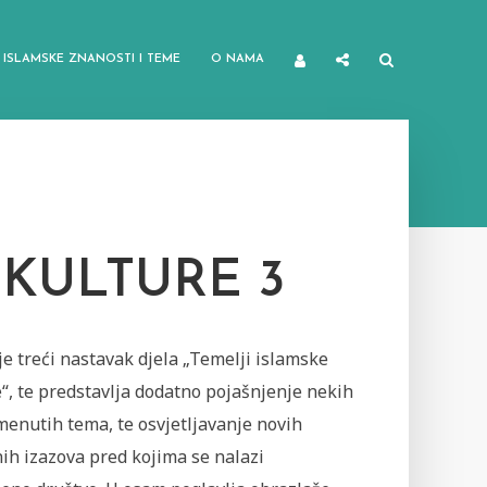
ISLAMSKE ZNANOSTI I TEME
O NAMA
 KULTURE 3
je treći nastavak djela „Temelji islamske
“, te predstavlja dodatno pojašnjenje nekih
menutih tema, te osvjetljavanje novih
ih izazova pred kojima se nalazi