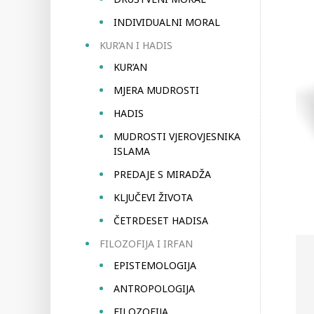
INDIVIDUALNI MORAL
KUR’AN I HADIS
KUR’AN
MJERA MUDROSTI
HADIS
MUDROSTI VJEROVJESNIKA
ISLAMA
PREDAJE S MIRADŽA
KLJUČEVI ŽIVOTA
ČETRDESET HADISA
FILOZOFIJA I IRFAN
EPISTEMOLOGIJA
ANTROPOLOGIJA
FILOZOFIJA