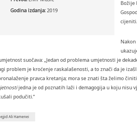
Božije 
Godina izdanja:
2019
Gospod
cijeniti
Nakon š
ukazuje
umjetnost suočava: „Jedan od problema umjetnosti je dekade
gi problem je kroćenje raskalašenosti, a to znači da je izašl
ronalaženje pravca kretanja; mora se znati šta želimo čini
etnosti
jedna je od poznatih laži i demagogija u koju nisu vje
ušali podučiti.“
ejjid Ali Hamenei