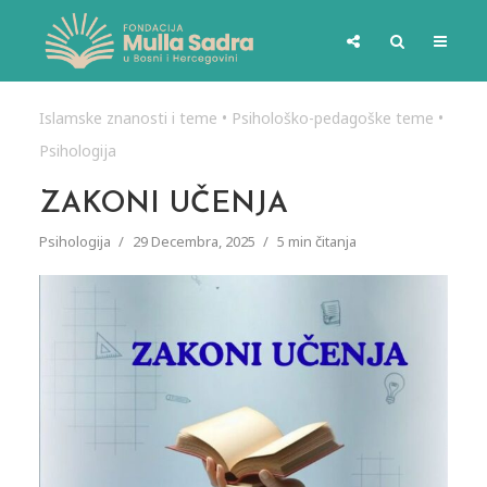
Islamske znanosti i teme
•
Psihološko-pedagoške teme
•
Psihologija
ZAKONI UČENJA
Psihologija
29 Decembra, 2025
5 min čitanja