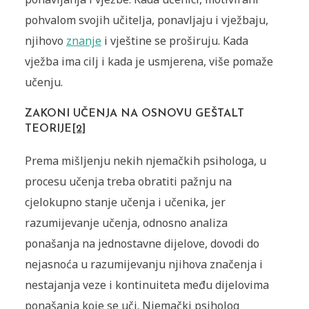
pohvalom svojih učitelja, ponavljaju i vježbaju,
njihovo
znanje
i vještine se proširuju. Kada
vježba ima cilj i kada je usmjerena, više pomaže
učenju.
ZAKONI UČENJA NA OSNOVU GEŠTALT
TEORIJE
[2]
Prema mišljenju nekih njemačkih psihologa, u
procesu učenja treba obratiti pažnju na
cjelokupno stanje učenja i učenika, jer
razumijevanje učenja, odnosno analiza
ponašanja na jednostavne dijelove, dovodi do
nejasnoća u razumijevanju njihova značenja i
nestajanja veze i kontinuiteta među dijelovima
ponašanja koje se uči. Njemački psiholog