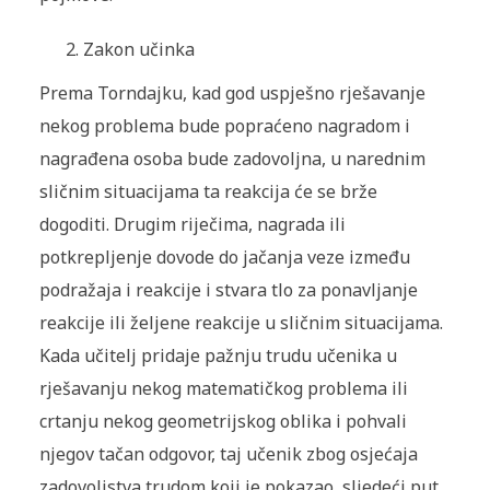
Zakon učinka
Prema Torndajku, kad god uspješno rješavanje
nekog problema bude popraćeno nagradom i
nagrađena osoba bude zadovoljna, u narednim
sličnim situacijama ta reakcija će se brže
dogoditi. Drugim riječima, nagrada ili
potkrepljenje dovode do jačanja veze između
podražaja i reakcije i stvara tlo za ponavljanje
reakcije ili željene reakcije u sličnim situacijama.
Kada učitelj pridaje pažnju trudu učenika u
rješavanju nekog matematičkog problema ili
crtanju nekog geometrijskog oblika i pohvali
njegov tačan odgovor, taj učenik zbog osjećaja
zadovoljstva trudom koji je pokazao, sljedeći put