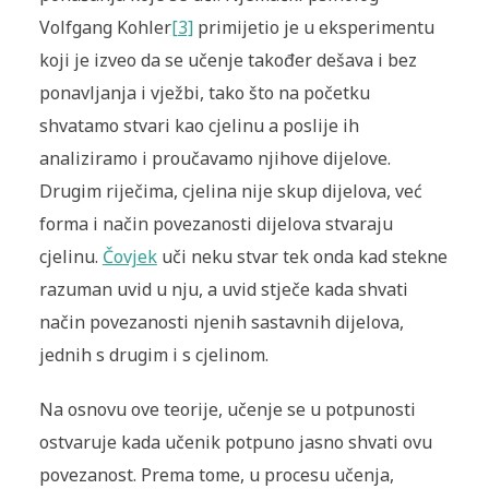
Volfgang Kohler
[3]
primijetio je u eksperimentu
koji je izveo da se učenje također dešava i bez
ponavljanja i vježbi, tako što na početku
shvatamo stvari kao cjelinu a poslije ih
analiziramo i proučavamo njihove dijelove.
Drugim riječima, cjelina nije skup dijelova, već
forma i način povezanosti dijelova stvaraju
cjelinu.
Čovjek
uči neku stvar tek onda kad stekne
razuman uvid u nju, a uvid stječe kada shvati
način povezanosti njenih sastavnih dijelova,
jednih s drugim i s cjelinom.
Na osnovu ove teorije, učenje se u potpunosti
ostvaruje kada učenik potpuno jasno shvati ovu
povezanost. Prema tome, u procesu učenja,