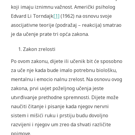
koji imaju iznimnu važnost. Američki psiholog
Edvard Li Torndajk
[1]
(1962) na osnovu svoje
asocijativne teorije (podražaj – reakcija) smatrao
je da učenje prate tri opća zakona.
Zakon zrelosti
Po ovom zakonu, dijete ili učenik bit će sposobno
za uče nje kada bude imalo potrebnu biološku,
mentalnu i emocio nalnu zrelost. Na osnovu ovog
zakona, prvi uvjet poželjnog učenja jeste
utvrđivanje prethodne spremnosti. Dijete može
naučiti čitanje i pisanje kada njegov nervni
sistem i mišići ruku i prstiju budu dovoljno
razvijeni i njegov um zreo da shvati različite
pojmove.