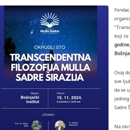
Fondaci
organi
“Transc
koji će
godine
Bošnja
Ovaj do
sve lju
da se 
jednog 
Sadre Š
Na okru