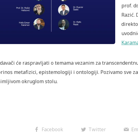
prof. dr
Razić. 
direkto
uvodnič
Karam
davači će raspravljati o temama vezanim za transcendentnu f
rinos metafizici, epistemologiji i ontologiji. Pozivamo sve 
imljivom okruglom stolu.
Facebook
Twitter
Em