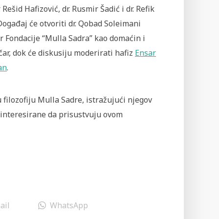
. Rešid Hafizović, dr. Rusmir Šadić i dr. Refik
Događaj će otvoriti dr. Qobad Soleimani
r Fondacije “Mulla Sadra” kao domaćin i
ar, dok će diskusiju moderirati hafiz
Ensar
an
.
ilozofiju Mulla Sadre, istražujući njegov
zainteresirane da prisustvuju ovom
ail
WhatsApp