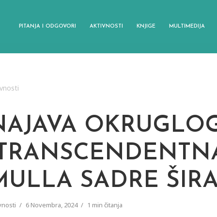
PITANJA I ODGOVORI
AKTIVNOSTI
KNJIGE
MULTIMEDIJA
vnosti
NAJAVA OKRUGLOG
“TRANSCENDENTNA
MULLA SADRE ŠIRA
vnosti
6 Novembra, 2024
1 min čitanja