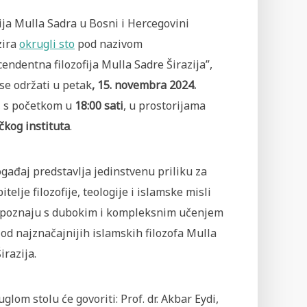
ja Mulla Sadra u Bosni i Hercegovini
zira
okrugli sto
pod nazivom
endentna filozofija Mulla Sadre Širazija”,
 se održati u petak
, 15. novembra 2024.
, s početkom u
18:00 sati
, u prostorijama
čkog instituta
.
gađaj predstavlja jedinstvenu priliku za
bitelje filozofije, teologije i islamske misli
upoznaju s dubokim i kompleksnim učenjem
od najznačajnijih islamskih filozofa Mulla
irazija.
glom stolu će govoriti: Prof. dr. Akbar Eydi,