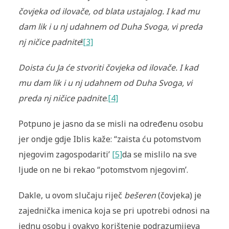
čovjeka od ilovače, od blata ustajalog. I kad mu
dam lik i u nj udahnem od Duha Svoga, vi preda
nj ničice padnite
!
[3]
Doista ću Ja će stvoriti čovjeka od ilovače. I kad
mu dam lik i u nj udahnem od Duha Svoga, vi
preda nj ničice padnite
.
[4]
Potpuno je jasno da se misli na određenu osobu
jer ondje gdje Iblis kaže: “zaista ću potomstvom
njegovim zagospodariti’
[5]
da se mislilo na sve
ljude on ne bi rekao “potomstvom njegovim’.
Dakle, u ovom slučaju riječ
bešeren
(čovjeka) je
zajednička imenica koja se pri upotrebi odnosi na
jednu osobu i ovakvo korištenje podrazumijeva