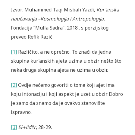
Izvor: Muhammed Taqi Misbah Yazdi,
Kur’anska
naučavanja –Kosmologija i Antropologija
,
Fondacija “Mulla Sadra”, 2018., s perzijskog
preveo Refik Razić
[1]
Različito, a ne oprečno. To znači da jedna
skupina kur’anskih ajeta uzima u obzir nešto što
neka druga skupina ajeta ne uzima u obzir.
[2]
Ovdje nećemo govoriti o tome koji ajet ima
koju intonaciju i koji aspekt je uzet u obzir. Dobro
je samo da znamo da je ovakvo stanovište
ispravno.
[3]
El-Hidžr
, 28-29.