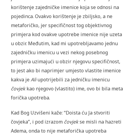
korištenje zajedničke imenice koja se odnosi na
pojedinca. Ovakvo korištenje je zbiljsko, a ne
metaforičko, jer specifičnost tog objektivnog
primjera kod ovakve upotrebe imenice nije uzeta
u obzir. Međutim, kad mi upotrebljavamo jednu
zajedničku imenicu u vezi nekog posebnog
primjera uzimajući u obzir njegovu specifičnost,
to jest ako bi naprimjer umjesto vlastite imenice
kakva je
Ali
upotrijebili za jedničku imenicu
čovjek
kao njegovo (vlastito) ime, ovo bi bila meta
forička upotreba.
Kad Bog Uzvišeni kaže: “Doista ću Ja stvoriti
čovjeka”, i pod izrazom
čovjek
se misli na hazreti
Adema, onda to nije metaforička upotreba