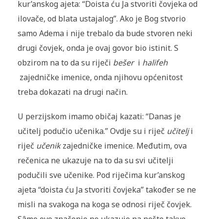
kur’anskog ajeta: “Doista ću Ja stvoriti čovjeka od
ilovače, od blata ustajalog”. Ako je Bog stvorio
samo Adema i nije trebalo da bude stvoren neki
drugi čovjek, onda je ovaj govor bio istinit. S
obzirom na to da su riječi
bešer
i
halifeh
zajedničke imenice, onda njihovu općenitost
treba dokazati na drugi način.
U perzijskom imamo običaj kazati: “Danas je
učitelj podučio učenika.” Ovdje su i riječ
učitelj
i
riječ
učenik
zajedničke imenice. Međutim, ova
rečenica ne ukazuje na to da su svi učitelji
podučili sve učenike. Pod riječima kur’anskog
ajeta “doista ću Ja stvoriti čovjeka” također se ne
misli na svakoga na koga se odnosi riječ čovjek.
Sâmo ovo značenje ne ukazuje na nešto takvo,