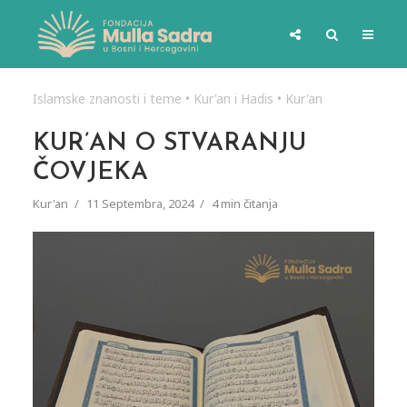
Islamske znanosti i teme
•
Kur'an i Hadis
•
Kur'an
KUR’AN O STVARANJU
ČOVJEKA
Kur'an
11 Septembra, 2024
4 min čitanja