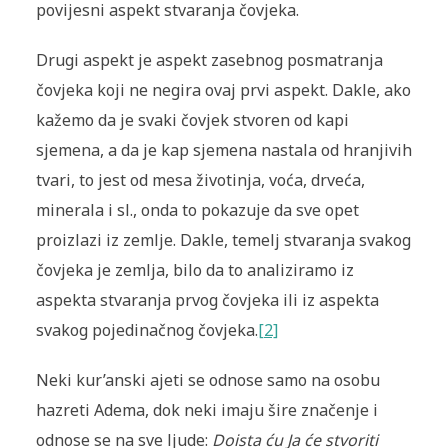
povijesni aspekt stvaranja čovjeka.
Drugi aspekt je aspekt zasebnog posmatranja
čovjeka koji ne negira ovaj prvi aspekt. Dakle, ako
kažemo da je svaki čovjek stvoren od kapi
sjemena, a da je kap sjemena nastala od hranjivih
tvari, to jest od mesa životinja, voća, drveća,
minerala i sl., onda to pokazuje da sve opet
proizlazi iz zemlje. Dakle, temelj stvaranja svakog
čovjeka je zemlja, bilo da to analiziramo iz
aspekta stvaranja prvog čovjeka ili iz aspekta
svakog pojedinačnog čovjeka.
[2]
Neki kur’anski ajeti se odnose samo na osobu
hazreti Adema, dok neki imaju šire značenje i
odnose se na sve ljude:
Doista ću Ja će stvoriti