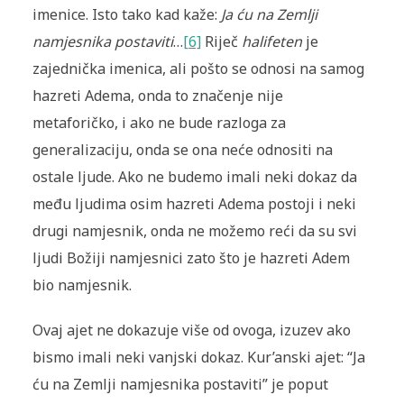
imenice. Isto tako kad kaže:
Ja ću na Zemlji
namjesnika postaviti
…
[6]
Riječ
halifeten
je
zajednička imenica, ali pošto se odnosi na samog
hazreti Adema, onda to značenje nije
metaforičko, i ako ne bude razloga za
generalizaciju, onda se ona neće odnositi na
ostale ljude. Ako ne budemo imali neki dokaz da
među ljudima osim hazreti Adema postoji i neki
drugi namjesnik, onda ne možemo reći da su svi
ljudi Božiji namjesnici zato što je hazreti Adem
bio namjesnik.
Ovaj ajet ne dokazuje više od ovoga, izuzev ako
bismo imali neki vanjski dokaz. Kur’anski ajet: “Ja
ću na Zemlji namjesnika postaviti” je poput