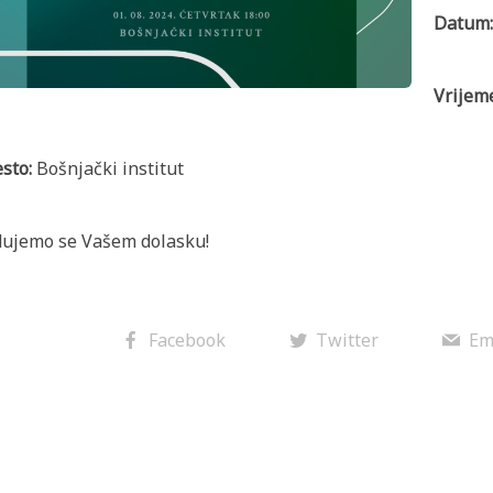
Datum:
Vrijem
sto:
Bošnjački institut
ujemo se Vašem dolasku!
Facebook
Twitter
Em