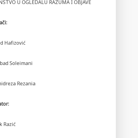
NSTVO U OGLEDALU RAZUMA I OBJAVE
či:
id Hafizović
obad Soleimani
midreza Rezania
tor:
ik Razić