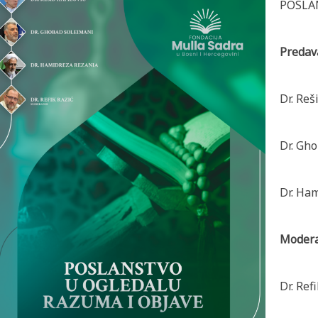
POSLA
Predava
Dr. Reš
Dr. Gh
Dr. Ha
Modera
Dr. Ref