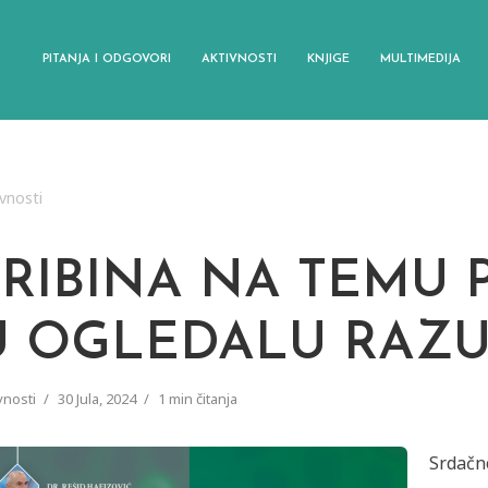
PITANJA I ODGOVORI
AKTIVNOSTI
KNJIGE
MULTIMEDIJA
vnosti
TRIBINA NA TEMU
U OGLEDALU RAZU
vnosti
30 Jula, 2024
1 min čitanja
Srdačn