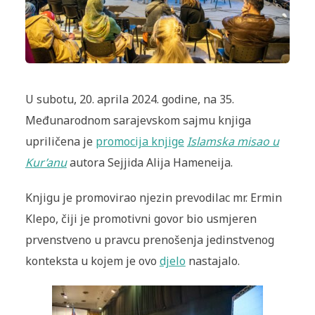
U subotu, 20. aprila 2024. godine, na 35.
Međunarodnom sarajevskom sajmu knjiga
upriličena je
promocija knjige
Islamska misao u
Kur’anu
autora Sejjida Alija Hameneija.
Knjigu je promovirao njezin prevodilac mr. Ermin
Klepo, čiji je promotivni govor bio usmjeren
prvenstveno u pravcu prenošenja jedinstvenog
konteksta u kojem je ovo
djelo
nastajalo.