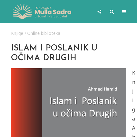
Knjige
•
Online biblioteka
ISLAM I POSLANIK U
OČIMA DRUGIH
K
n
j
i
g
a
A