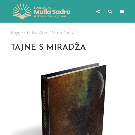
Knjige
•
Izdavaštvo "Mulla Sadra"
TAJNE S MIRADŽA