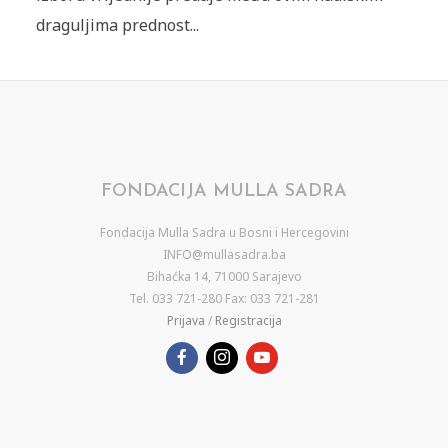
draguljima prednost...
FONDACIJA MULLA SADRA
Fondacija Mulla Sadra u Bosni i Hercegovini
INFO@mullasadra.ba
Bihaćka 14, 71000 Sarajevo
Tel. 033 721-280 Fax: 033 721-281
Prijava
/
Registracija