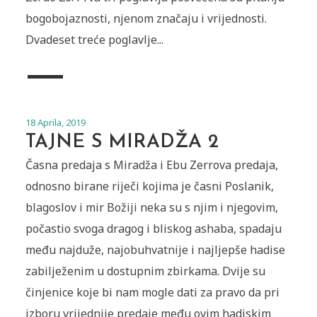
bogobojaznosti, njenom značaju i vrijednosti.
Dvadeset treće poglavlje...
18 Aprila, 2019
TAJNE S MIRADŽA 2
Časna predaja s Miradža i Ebu Zerrova predaja,
odnosno birane riječi kojima je časni Poslanik,
blagoslov i mir Božiji neka su s njim i njegovim,
počastio svoga dragog i bliskog ashaba, spadaju
među najduže, najobuhvatnije i najljepše hadise
zabilježenim u dostupnim zbirkama. Dvije su
činjenice koje bi nam mogle dati za pravo da pri
izboru vrijednije predaje među ovim hadiskim