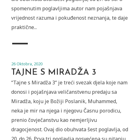
spomenutim poglavljima autor nam pojašnjava
vrijednost razuma i pokuđenost neznanja, te daje
praktične...
26 Oktobra, 2020
TAJNE S MIRADŽA 3
“Tajne s Miradža 3“ je treći svezak djela koje nam
donosi i pojašnjava veličanstvenu predaju sa
Miradža, koju je Božiji Poslanik, Muhammed,
neka je mir na njega i njegovu Časnu porodicu,
prenio čovječanstvu kao nemjerljivu
dragocjenost. Ovaj dio obuhvata šest poglavlja, od
20. do 26. Prva tri poglavlja posvećena su pitanju