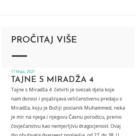
PROČITAJ VIŠE
17 Maja, 2021
TAJNE S MIRADŽA 4
Tajne s Miradža 4 četvrti je svezak djela koje
nam donosi i pojašnjava veličanstvenu predaju s
Miradža, koju je Božiji poslanik Muhammed, neka
je mir na njega i njegovu Časnu porodicu, prenio
čovječanstvu kao nemjerljivu dragocjenost. Ovaj
dio obuhvata dvanaest poglavlja, od 27. do 38. U