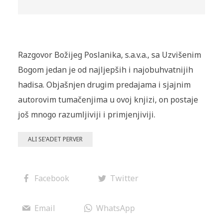
Razgovor Božijeg Poslanika, s.a.v.a., sa Uzvišenim
Bogom jedan je od najljepših i najobuhvatnijih
hadisa. Objašnjen drugim predajama i sjajnim
autorovim tumačenjima u ovoj knjizi, on postaje
još mnogo razumljiviji i primjenjiviji.
ALI SE'ADET PERVER
Facebook
Twitter
Email
WhatsApp