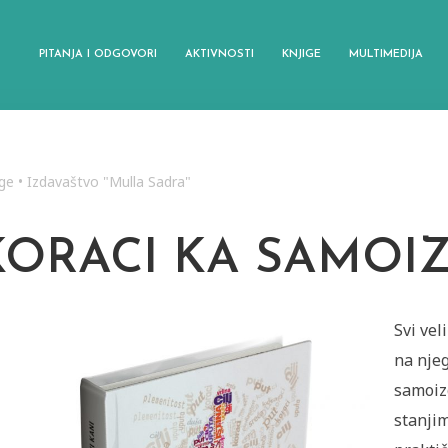
PITANJA I ODGOVORI
AKTIVNOSTI
KNJIGE
MULTIMEDIJA
ige
•
Izdavaštvo "Mulla Sadra"
KORACI KA SAMOIZ
Svi vel
na njeg
samoiz
stanji