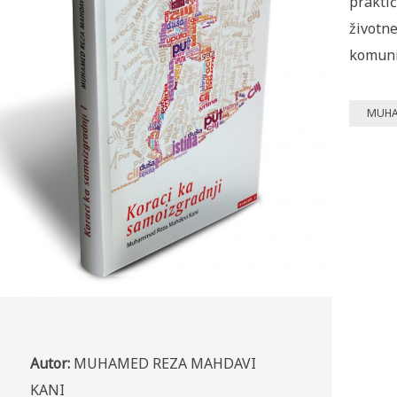
praktič
životne
komuni
MUHA
Autor:
MUHAMED REZA MAHDAVI
KANI