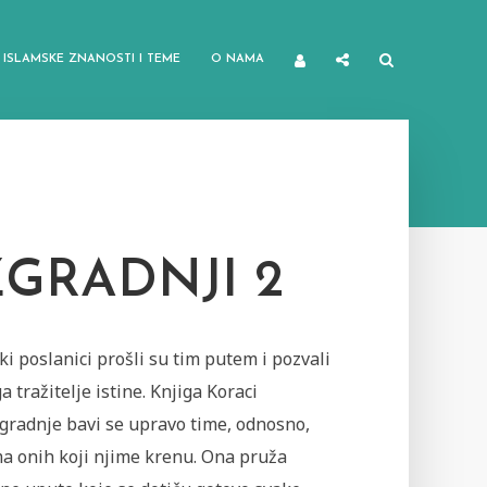
ISLAMSKE ZNANOSTI I TEME
O NAMA
GRADNJI 2
iki poslanici prošli su tim putem i pozvali
a tražitelje istine. Knjiga Koraci
gradnje bavi se upravo time, odnosno,
ma onih koji njime krenu. Ona pruža