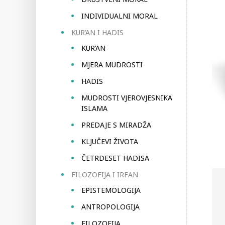
INDIVIDUALNI MORAL
KUR’AN I HADIS
KUR’AN
MJERA MUDROSTI
HADIS
MUDROSTI VJEROVJESNIKA
ISLAMA
PREDAJE S MIRADŽA
KLJUČEVI ŽIVOTA
ČETRDESET HADISA
FILOZOFIJA I IRFAN
EPISTEMOLOGIJA
ANTROPOLOGIJA
FILOZOFIJA