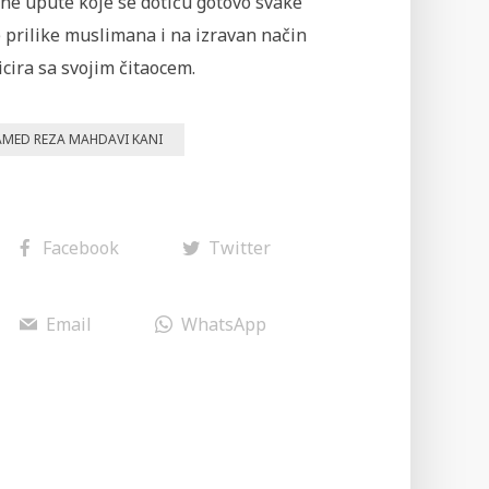
ne upute koje se dotiču gotovo svake
 prilike muslimana i na izravan način
cira sa svojim čitaocem.
MED REZA MAHDAVI KANI
Facebook
Twitter
Email
WhatsApp