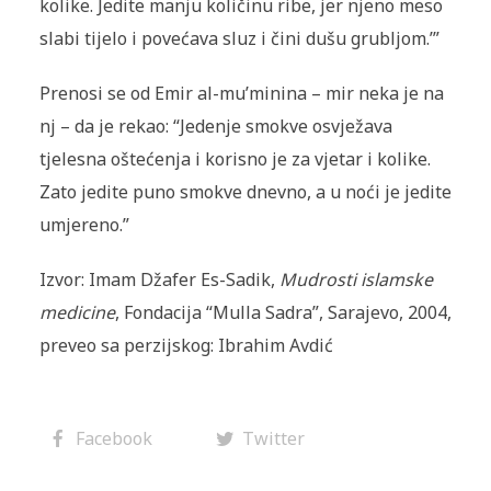
kolike. Jedite manju količinu ribe, jer njeno meso
slabi ti­jelo i povećava sluz i čini dušu grubljom.’”
Prenosi se od Emir al-mu’minina – mir neka je na
nj – da je rekao: “Jedenje smokve osvježava
tjelesna oštećenja i korisno je za vjetar i ko­like.
Zato jedite puno smokve dnevno, a u noći je jedite
umjereno.”
Izvor: Imam Džafer Es-Sadik,
Mudrosti islamske
medicine
, Fondacija “Mulla Sadra”, Sarajevo, 2004,
preveo sa perzijskog: Ibrahim Avdić
Facebook
Twitter