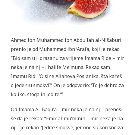
Ahmed ibn Muhammed ibn Abdullah al-Nišaburi
prenio je od Mu­hammed ibn ‘Arafa, koji je rekao:
“Bio sam u Horasanu za vrijeme Imama Ride – mir
neka je na nj – i halife Me’muna. Rekao sam
Imamu Ridi: ‘O sine Allahova Poslanika, šta kažeš
o jedenju smokvi?’ On je odgovorio: ‘To je dobro za
kolike, stoga ih jedite.’”
Od Imama Al-Baqira – mir neka je na nj – prenosi
se da je rekao: “Emir al-mu’minin – mir neka je na
nj – je rekao: ‘Jedite smokve, jer one su korisne za