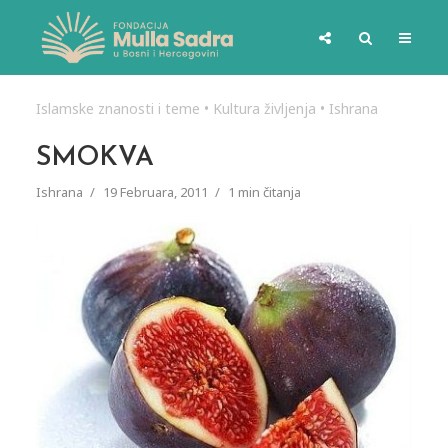
Islamske znanosti i teme
•
Kultura življenja
•
Ishrana
SMOKVA
Ishrana
19 Februara, 2011
1 min čitanja