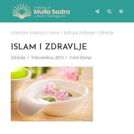
Islamske znanosti i teme
•
Kultura življenja
•
Zdravlje
ISLAM I ZDRAVLJE
Zdravlje
9 Novembra, 2012
3 min čitanja