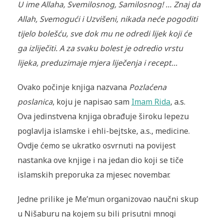
U ime Allaha, Svemilosnog, Samilosnog! … Znaj da
Allah, Svemogući i Uzvišeni, nikada neće pogoditi
tijelo bolešću, sve dok mu ne odredi lijek koji će
ga izliječiti. A za svaku bolest je odredio vrstu
lijeka, preduzimaje mjera liječenja i recept…
Ovako počinje knjiga nazvana
Pozlaćena
poslanica
, koju je napisao sam
Imam Rida
, a.s.
Ova jedinstvena knjiga obrađuje široku lepezu
poglavlja islamske i ehli-bejtske, a.s., medicine.
Ovdje ćemo se ukratko osvrnuti na povijest
nastanka ove knjige i na jedan dio koji se tiče
islamskih preporuka za mjesec novembar.
Jedne prilike je Me’mun organizovao naučni skup
u Nišaburu na kojem su bili prisutni mnogi