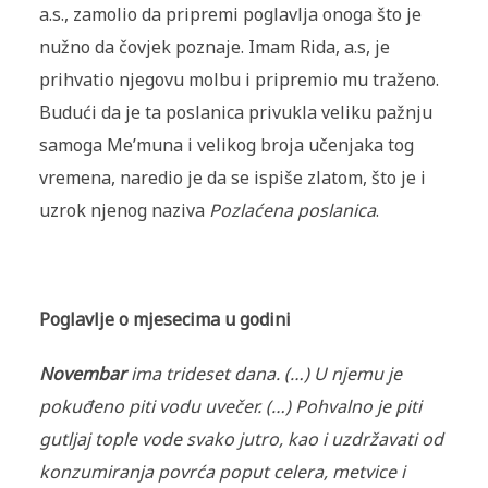
a.s., zamolio da pripremi poglavlja onoga što je
nužno da čovjek poznaje. Imam Rida, a.s, je
prihvatio njegovu molbu i pripremio mu traženo.
Budući da je ta poslanica privukla veliku pažnju
samoga Me’muna i velikog broja učenjaka tog
vremena, naredio je da se ispiše zlatom, što je i
uzrok njenog naziva
Pozlaćena poslanica
.
Poglavlje o mjesecima u godini
Novembar
ima trideset dana. (…) U njemu je
pokuđeno piti vodu uvečer. (…) Pohvalno je piti
gutljaj tople vode svako jutro, kao i uzdržavati od
konzumiranja povrća poput celera, metvice i