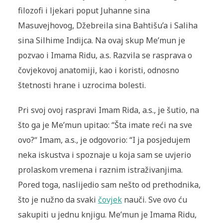
filozofi i ljekari poput Juhanne sina
Masuvejhovog, Džebreila sina Bahtišu’a i Saliha
sina Silhime Indijca. Na ovaj skup Me’mun je
pozvao i Imama Ridu, a.s. Razvila se rasprava o
čovjekovoj anatomiji, kao i koristi, odnosno
štetnosti hrane i uzrocima bolesti.
Pri svoj ovoj raspravi Imam Rida, a.s., je šutio, na
što ga je Me’mun upitao: “Šta imate reći na sve
ovo?ˮ Imam, a.s., je odgovorio: “I ja posjedujem
neka iskustva i spoznaje u koja sam se uvjerio
prolaskom vremena i raznim istraživanjima.
Pored toga, naslijedio sam nešto od prethodnika,
što je nužno da svaki
čovjek
nauči. Sve ovo ću
sakupiti u jednu knjigu. Me’mun je Imama Ridu,