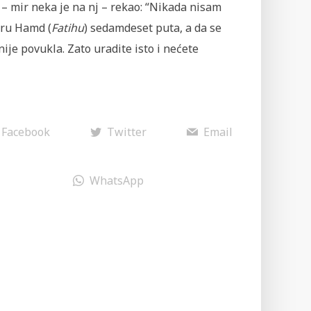
– mir neka je na nj – rekao: “Nikada nisam
uru Hamd (
Fatihu
) se­damdeset puta, a da se
nije povukla. Zato uradite isto i nećete
Facebook
Twitter
Email
WhatsApp