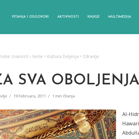
PITANJA I ODGOVORI
AKTIVNOSTI
KNJIGE
MULTIMEDIJA
amske znanosti i teme
•
Kultura življenja
•
Zdravlje
ZA SVA OBOLJENJ
vlje
19 Februara, 2011
1 min čitanja
Al-Hid
Hawari
Abdulla