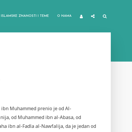
ISLAMSKE ZNANOSTI I TEME
O NAMA
A
r ibn Muhammed prenio je od Al-
nija, od Muhammed ibn al-Abasa, od
ha ibn al-Fadla al-Nawfalija, da je jedan od