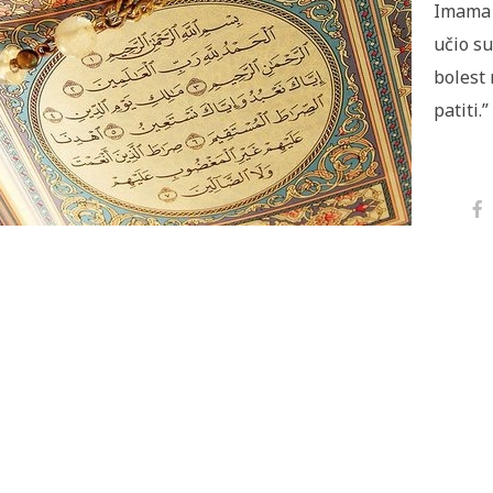
Imama 
učio s
bolest 
patiti.”