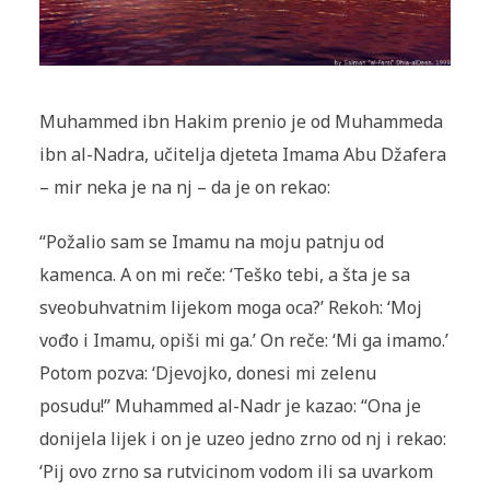
Muhammed ibn Hakim prenio je od Muhammeda
ibn al-Nadra, učitelja djeteta Imama Abu Džafera
– mir neka je na nj – da je on rekao:
“Požalio sam se Imamu na moju patnju od
kamenca. A on mi reče: ‘Teško tebi, a šta je sa
sveobuhvatnim lijekom moga oca?’ Rekoh: ‘Moj
vođo i Imamu, opiši mi ga.’ On reče: ‘Mi ga imamo.’
Potom pozva: ‘Djevojko, donesi mi zelenu
posudu!’’ Muhammed al-Nadr je kazao: “Ona je
donijela lijek i on je uzeo jedno zrno od nj i rekao:
‘Pij ovo zrno sa rutvicinom vodom ili sa uvarkom