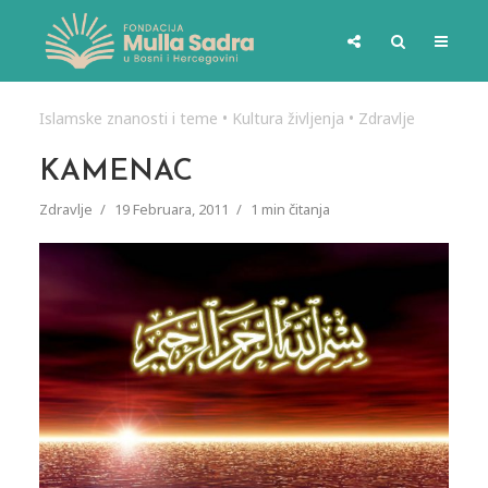
Islamske znanosti i teme
•
Kultura življenja
•
Zdravlje
KAMENAC
Zdravlje
19 Februara, 2011
1 min čitanja