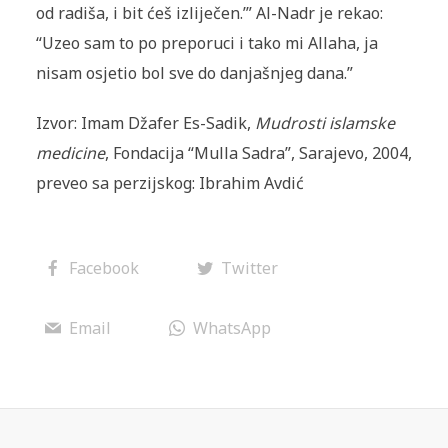
od radiša, i bit ćeš izliječen.’” Al-Nadr je rekao:
“Uzeo sam to po preporuci i tako mi Allaha, ja
nisam os­jetio bol sve do danjašnjeg dana.”
Izvor: Imam Džafer Es-Sadik,
Mudrosti islamske
medicine
, Fondacija “Mulla Sadra”, Sarajevo, 2004,
preveo sa perzijskog: Ibrahim Avdić
Facebook
Twitter
Email
WhatsApp