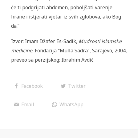
će ti podgrijati abdomen, poboljšati varenje
hrane i ist­jerati vjetar iz svih zglobova, ako Bog
da.”
Izvor: Imam Džafer Es-Sadik,
Mudrosti islamske
medicine
, Fondacija “Mulla Sadra”, Sarajevo, 2004,
preveo sa perzijskog: Ibrahim Avdić
Facebook
Twitter
Email
WhatsApp