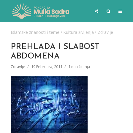
Islamske znanosti i teme
•
Kultura življenja
•
Zdravlje
PREHLADA I SLABOST
ABDOMENA
Zdravlje
19 Februara, 2011
1 min čitanja