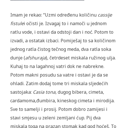
Imam je rekao: “Uzmi određenu količinu
cassije
fistule
i očisti je. Izvagaj to i namoči u jednom
ratlu vode, i ostavi da odstoji dan i noć. Potom to
izvadi, a ostatak izbaci. Pomiješaj to sa količinom
jednog ratla čistog tečnog meda, dva ratla soka
dunje (
afshuraja
), četrdeset miskala ružinog ulja.
Kuhaj to na lagahnoj vatri dok ne nabrekne.
Potom makni posudu sa va­tre i ostavi je da se
ohladi. Zatim dodaj tome tri miskala sljedećih
sasto­jaka:
Casia tona
, dugog bibera, cimeta,
cardamoma,đumbira, kineskog cimeta i mirodija.
Sve to samelji i prosij. Potom dobro zamijesi i
stavi smjesu u zeleni zemljani ćup. Pij dva
miskala toga na prazan stomak kad god hoćeš. To