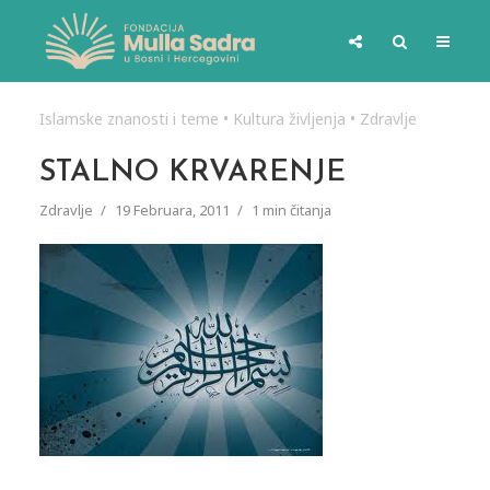
Islamske znanosti i teme
•
Kultura življenja
•
Zdravlje
STALNO KRVARENJE
Zdravlje
19 Februara, 2011
1 min čitanja