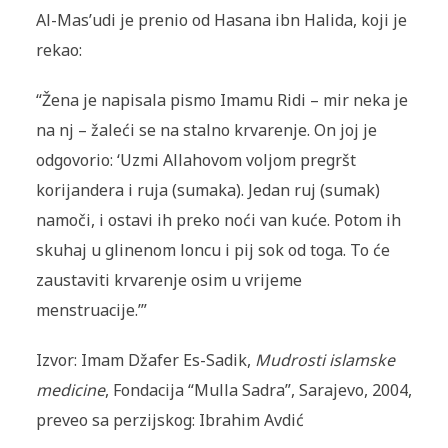
Al-Mas’udi je prenio od Hasana ibn Halida, koji je
rekao:
“Žena je napisala pismo Imamu Ridi – mir neka je
na nj – žaleći se na stalno krvarenje. On joj je
odgovorio: ‘Uzmi Allahovom voljom pregršt
korijandera i ruja (sumaka). Jedan ruj (sumak)
namoči, i ostavi ih preko noći van kuće. Potom ih
skuhaj u glinenom loncu i pij sok od toga. To će
zaustaviti krvarenje osim u vrijeme
menstruacije.’”
Izvor: Imam Džafer Es-Sadik,
Mudrosti islamske
medicine
, Fondacija “Mulla Sadra”, Sarajevo, 2004,
preveo sa perzijskog: Ibrahim Avdić