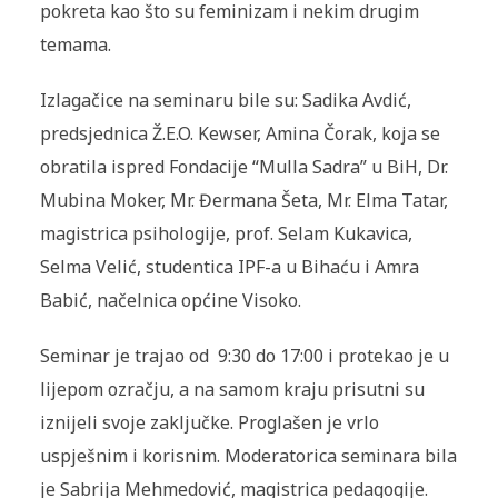
pokreta kao što su feminizam i nekim drugim
temama.
Izlagačice na seminaru bile su: Sadika Avdić,
predsjednica Ž.E.O. Kewser, Amina Čorak, koja se
obratila ispred Fondacije “Mulla Sadra” u BiH, Dr.
Mubina Moker, Mr. Đermana Šeta, Mr. Elma Tatar,
magistrica psihologije, prof. Selam Kukavica,
Selma Velić, studentica IPF-a u Bihaću i Amra
Babić, načelnica općine Visoko.
Seminar je trajao od 9:30 do 17:00 i protekao je u
lijepom ozračju, a na samom kraju prisutni su
iznijeli svoje zaključke. Proglašen je vrlo
uspješnim i korisnim. Moderatorica seminara bila
je Sabrija Mehmedović, magistrica pedagogije.