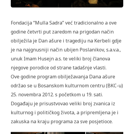
Fondacija “Mulla Sadra” već tradicionalno a ove
godine četvrti put zaredom na prigodan način
obilježila je Dan ašure i tragediju na Kerbeli gdje
je na najgnusniji način ubijen Poslanikov, s.a.v.a.,
unuk Imam Husejn a.s. te veliki broj članova
njegove porodice od strane tadašnje vlasti.
Ove godine program obilježavanja Dana ašure
održao se u Bosanskom kulturnom centru (BKC-u)
25. novembra 2012. s početkom u 19. sati.
Događaju je prisustvovao veliki broj zvanica iz
kulturnog i političkog života, a pripremljena je i
zakuska na kraju programa za sve posjetioce.