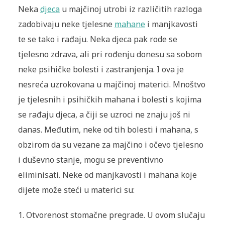
Neka
djeca
u majčinoj utrobi iz različitih razloga
zadobivaju neke tjelesne
mahane
i manjkavosti
te se tako i rađaju. Neka djeca pak rode se
tjelesno zdrava, ali pri rođenju donesu sa sobom
neke psihičke bolesti i zastranjenja. I ova je
nesreća uzrokovana u majčinoj materici. Mnoštvo
je tjelesnih i psihičkih mahana i bolesti s kojima
se rađaju djeca, a čiji se uzroci ne znaju još ni
danas. Međutim, neke od tih bolesti i mahana, s
obzirom da su vezane za majčino i očevo tjelesno
i duševno stanje, mogu se preventivno
eliminisati. Neke od manjkavosti i mahana koje
dijete može steći u materici su:
1. Otvorenost stomačne pregrade. U ovom slučaju