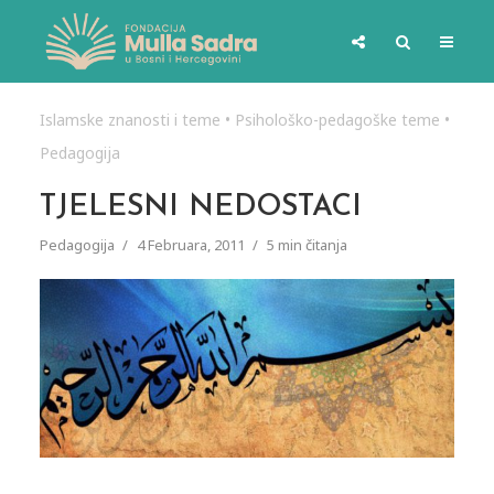
Islamske znanosti i teme
•
Psihološko-pedagoške teme
•
Pedagogija
TJELESNI NEDOSTACI
Pedagogija
4 Februara, 2011
5 min čitanja