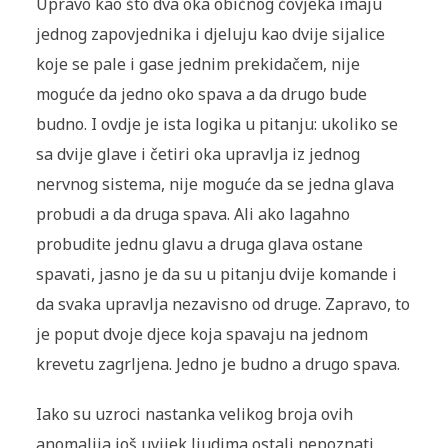
Upravo kao što dva oka običnog čovjeka imaju
jednog zapovjednika i djeluju kao dvije sijalice
koje se pale i gase jednim prekidačem, nije
moguće da jedno oko spava a da drugo bude
budno. I ovdje je ista logika u pitanju: ukoliko se
sa dvije glave i četiri oka upravlja iz jednog
nervnog sistema, nije moguće da se jedna glava
probudi a da druga spava. Ali ako lagahno
probudite jednu glavu a druga glava ostane
spavati, jasno je da su u pitanju dvije komande i
da svaka upravlja nezavisno od druge. Zapravo, to
je poput dvoje djece koja spavaju na jednom
krevetu zagrljena. Jedno je budno a drugo spava.
Iako su uzroci nastanka velikog broja ovih
anomalija još uvijek ljudima ostali nepoznati,