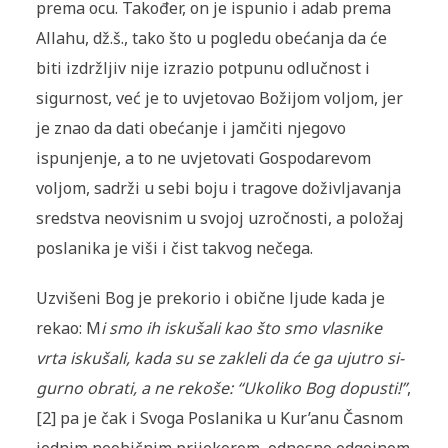
prema ocu. Ta­kođer, on je ispunio i adab prema
Allahu, dž.š., tako što u pogledu obe­ća­nja da će
biti izdržljiv nije izrazio potpunu odlučnost i
sigurnost, već je to uvjetovao Božijom voljom, jer
je znao da dati obećanje i jamčiti nje­go­vo
ispunjenje, a to ne uvjetovati Gospodarevom
voljom, sadrži u sebi bo­ju i tragove doživljavanja
sredstva neovisnim u svojoj uzročnosti, a položaj
poslanika je viši i čist takvog nečega.
Uzvišeni Bog je prekorio i obične ljude kada je
rekao: M
i smo ih is­ku­ša­li kao što smo vlasnike
vrta iskušali, kada su se zakleli da će ga ujutro si­
gurno obrati, a ne rekoše: “Ukoliko Bog dopusti!”
,
[2] pa je čak i Svoga Po­slanika u Kur’anu Časnom