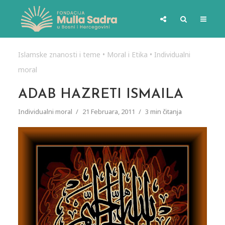
Islamske znanosti i teme
•
Moral i Etika
•
Individualni
moral
ADAB HAZRETI ISMAILA
Individualni moral
21 Februara, 2011
3 min čitanja