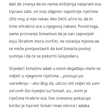
dati do znanja da on nema mišljenja naspram oca.
Up­ravo zato, on svoj odgovor započinje riječima
Oče moj
, a nije rekao: Ako želiš učini to, da bi
time ohrabrio oca u njegovoj nakani. Pored toga,
samo priznanje Ismailovo da je san zapovijed
koju Ibrahim mora izvršiti, ne ostavlja mjesta da
se može pretpostaviti da kod Ismaila postoji
sumnja i da će se pokoriti Gospodaru.
Slijedeći Ismailov adab u ovom događaju može se
vidjeti u njegovim ri­je­čima: .
..postupi po
naređenju – ako Bog da, ubrzo ćeš vidjet da sam
od onih što trpeljivi su!
Ismail, a.s., ovim je
riječima hrabrio oca. Sve iz­ne­seno pokazuje
koliko je hazreti Ismail imao obzira i adaba