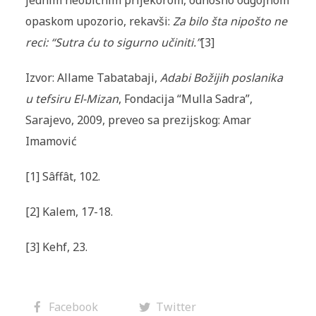
jednim neobičnim prijekorom, odnosno od­goj­nom
opaskom upozorio, rekavši:
Za bilo šta nipošto ne
reci: “Sutra ću to sigurno učiniti.”
[3]
Izvor: Allame Tabatabaji,
Adabi Božijih poslanika
u tefsiru El-Mizan
, Fondacija “Mulla Sadra”,
Sarajevo, 2009, preveo sa prezijskog: Amar
Imamović
[1] Sâffât, 102.
[2] Kalem, 17-18.
[3] Kehf, 23.
Facebook
Twitter