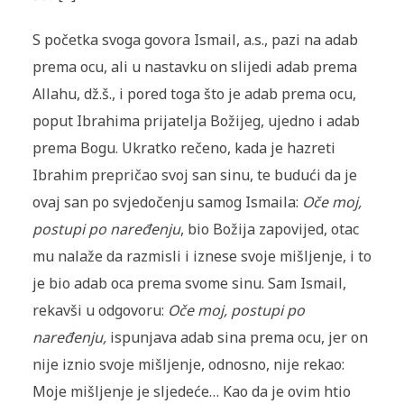
S početka svoga govora Ismail, a.s., pazi na adab
prema ocu, ali u na­stav­ku on slijedi adab prema
Allahu, dž.š., i pored toga što je adab prema ocu,
poput Ibrahima prijatelja Božijeg, ujedno i adab
prema Bogu. Ukrat­ko rečeno, kada je hazreti
Ibrahim prepričao svoj san sinu, te budući da je
ovaj san po svjedočenju samog Ismaila:
Oče moj,
postupi po naređenju
, bio Božija zapovijed, otac
mu nalaže da razmisli i iznese svoje mišljenje, i to
je bio adab oca prema svome sinu. Sam Ismail,
rekavši u odgovoru:
Oče moj, postupi po
naređenju,
ispunjava adab sina prema ocu, jer on
ni­je iznio svoje mišljenje, odnosno, nije rekao:
Moje mišljenje je slje­de­će… Kao da je ovim htio