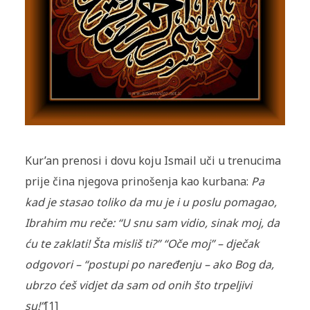
Kur’an prenosi i dovu koju Ismail uči u trenucima
prije čina njegova pri­nošenja kao kurbana:
Pa
kad je stasao toliko da mu je i u poslu po­ma­gao,
Ibrahim mu reče: “U snu sam vidio, sinak moj, da
ću te zaklati! Šta mi­sliš ti?” “Oče moj” – dječak
odgovori – “postupi po naređenju – ako Bog da,
ubrzo ćeš vidjet da sam od onih što trpeljivi
su!”
[1]