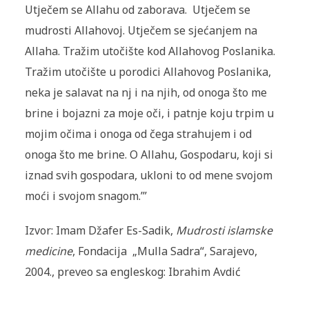
Utječem se Allahu od zaborava. Utječem se
mudrosti Allahovoj. Utječem se sjećanjem na
Allaha. Tražim utočište kod Allahovog Poslanika.
Tražim utočište u porodici Allahovog Poslanika,
neka je salavat na nj i na njih, od onoga što me
brine i bojazni za moje oči, i patnje koju trpim u
mojim očima i onoga od čega strahu­jem i od
onoga što me brine. O Allahu, Gospodaru, koji si
iznad svih go­spodara, ukloni to od mene svojom
moći i svojom snagom.’”
Izvor: Imam Džafer Es-Sadik,
Mudrosti islamske
medicine
, Fondacija „Mulla Sadra“, Sarajevo,
2004., preveo sa engleskog: Ibrahim Avdić