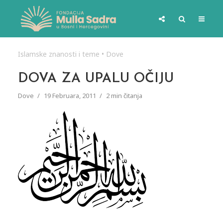
Islamske znanosti i teme
•
Dove
DOVA ZA UPALU OČIJU
Dove
19 Februara, 2011
2 min čitanja