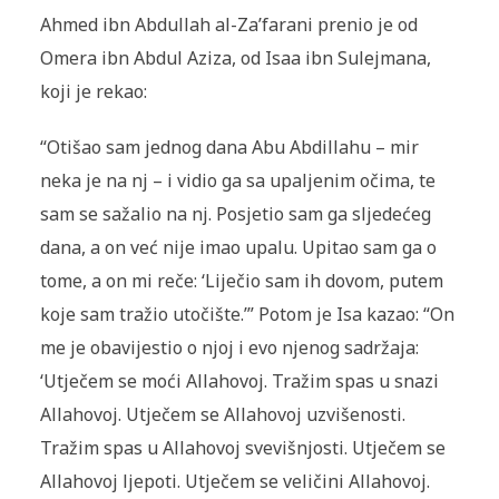
Ahmed ibn Abdullah al-Za’farani prenio je od
Omera ibn Abdul Aziza, od Isaa ibn Sulejmana,
koji je rekao:
“Otišao sam jednog dana Abu Abdillahu – mir
neka je na nj – i vidio ga sa upaljenim očima, te
sam se sažalio na nj. Posjetio sam ga sljedećeg
dana, a on već nije imao upalu. Upitao sam ga o
tome, a on mi reče: ‘Li­ječio sam ih dovom, putem
koje sam tražio utočište.’” Potom je Isa ka­zao: “On
me je obavijestio o njoj i evo njenog sadržaja:
‘Utječem se moći Allahovoj. Tražim spas u snazi
Allahovoj. Utječem se Allahovoj uzvišenosti.
Tražim spas u Allahovoj svevišnjosti. Utječem se
Allahovoj ljepoti. Utječem se veličini Allahovoj.