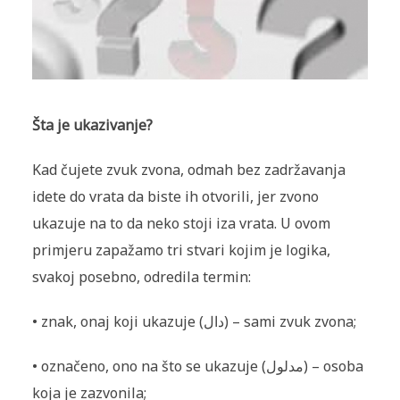
Šta je ukazivanje?
Kad čujete zvuk zvona, odmah bez zadržavanja
idete do vrata da biste ih otvorili, jer zvono
ukazuje na to da neko stoji iza vrata. U ovom
primjeru zapažamo tri stvari kojim je logika,
svakoj posebno, odredila termin:
• znak, onaj koji ukazuje (دال) – sami zvuk zvona;
• označeno, ono na što se ukazuje (مدلول) – osoba
koja je zaz­vonila;