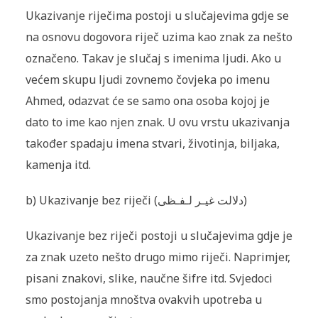
Ukazivanje riječima postoji u slučajevima gdje se
na osnovu dogovora riječ uzima kao znak za nešto
označeno. Takav je slučaj s imenima ljudi. Ako u
većem skupu ljudi zovnemo čovjeka po imenu
Ahmed, odazvat će se samo ona osoba kojoj je
dato to ime kao njen znak. U ovu vrstu ukazivanja
također spadaju imena stvari, životinja, biljaka,
kamenja itd.
b) Ukazivanje bez riječi (دلالت غيـر لـفـظى)
Ukazivanje bez riječi postoji u slučajevima gdje je
za znak uzeto nešto drugo mimo riječi. Naprimjer,
pisani znakovi, slike, naučne šifre itd. Svjedoci
smo postojanja mnoštva ovakvih upotreba u