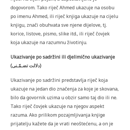
dogovorom. Tako riječ Ahmed ukazuje na osobu
po imenu Ahmed, ili riječ knjiga ukazuje na cijelu
knjigu, znači obuhvata sve njene dijelove, tj.
korice, listove, pismo, slike itd., ili riječ čovjek
koja ukazuje na razumnu životinju.
Ukazivanje po sadržini ili djelimično ukazivanje
(دلالت تضـمّـنى)
Ukazivanje po sadržini predstavlja riječ koja
ukazuje na jedan dio zna­čenja za koje je skovana,
bilo da govornik uzima u obzir samo taj dio ili ne.
Tako riječ čovjek ukazuje na njegov aspekt
razuma. Ako prilikom pozajmljivanja knjige
prijatelju kažete da je vrati neoštećenu, a on je