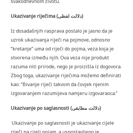
svakodnevnom životu.
Ukazivanje riječima (دلالت لفظى)
Iz dosadašnjih rasprava postalo je jasno da je
uzrok ukazivanja riječi na pojmove, odnosno
“kretanje” uma od riječi do pojma, veza koja je
stvorena između njih. Ova veza nije produkt
razuma niti prirode, nego je proizišla iz dogovora.
Zbog toga, ukazivanje riječima možemo definirati
kao: “Bivanje riječi takvom da čovjek njenim
izgovaranjem razumijeva namjeru izgovaraoca.”
Ukazivanje po saglasnosti (دلالت مطابقى)
Ukazivanje po saglasnosti je ukazivanje cijele
riječi na cijeli pojam, a uspostavljeno je