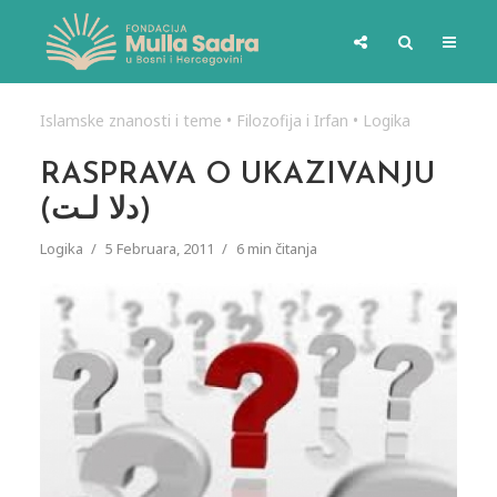
Islamske znanosti i teme
•
Filozofija i Irfan
•
Logika
RASPRAVA O UKAZIVANJU
(دلا لـت)
Logika
5 Februara, 2011
6 min čitanja