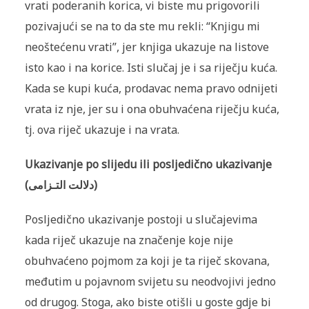
vrati poderanih korica, vi biste mu prigovorili
pozivajući se na to da ste mu rekli: “Knjigu mi
neoštećenu vrati”, jer knjiga ukazuje na listove
isto kao i na korice. Isti slučaj je i sa riječju kuća.
Kada se kupi kuća, proda­vac nema pravo odnijeti
vrata iz nje, jer su i ona obuhvaćena riječju kuća,
tj. ova riječ ukazuje i na vrata.
Ukazivanje po slijedu ili posljedično ukazivanje
(دلالت التـزامى)
Posljedično ukazivanje postoji u slučajevima
kada riječ ukazuje na zna­čenje koje nije
obuhvaćeno pojmom za koji je ta riječ skovana,
međutim u pojavnom svijetu su neodvojivi jedno
od drugog. Stoga, ako biste otišli u goste gdje bi