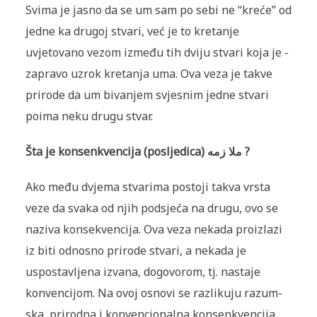
Svima je jasno da se um sam po sebi ne “kreće” od
jedne ka drugoj stvari, već je to kretanje
uvjetovano vezom između tih dviju stvari koja je ­
zapravo uzrok kretanja uma. Ova veza je takve
prirode da um bivanjem svjesnim jedne stvari
poima neku drugu stvar.
Šta je konsenkvencija (posljedica) ملا زمه ?
Ako među dvjema stvarima postoji takva vrsta
veze da svaka od njih podsjeća na drugu, ovo se
naziva konsekvencija. Ova veza nekada pro­izlazi
iz biti odnosno prirode stvari, a nekada je
uspostavljena izvana, dogovorom, tj. nastaje
konvencijom. Na ovoj osnovi se razlikuju razum­
ska, prirodna i konvencionalna konsenkvencija.