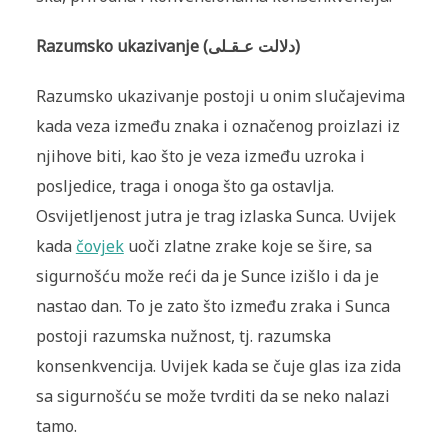
Razumsko ukazivanje (دلالت عـقـلى)
Razumsko ukazivanje postoji u onim slučajevima
kada veza između znaka i označenog proizlazi iz
njihove biti, kao što je veza između uz­roka i
posljedice, traga i onoga što ga ostavlja.
Osvijetljenost jutra je trag izlaska Sunca. Uvijek
kada
čovjek
uoči zlatne zrake koje se šire, sa
sigur­nošću može reći da je Sunce izišlo i da je
nastao dan. To je zato što iz­među zraka i Sunca
postoji razumska nužnost, tj. razumska
konsenkven­cija. Uvijek kada se čuje glas iza zida
sa sigurnošću se može tvrditi da se neko nalazi
tamo.