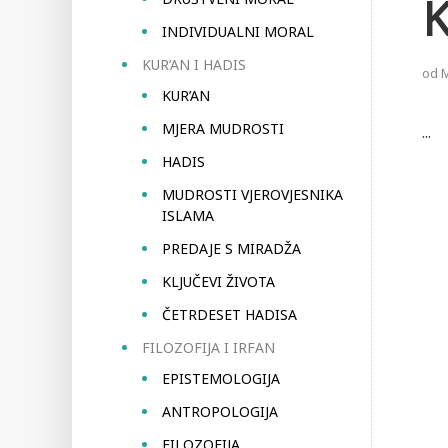
INDIVIDUALNI MORAL
KUR’AN I HADIS
od
KUR’AN
MJERA MUDROSTI
...
HADIS
MUDROSTI VJEROVJESNIKA
ISLAMA
PREDAJE S MIRADŽA
KLJUČEVI ŽIVOTA
ČETRDESET HADISA
FILOZOFIJA I IRFAN
EPISTEMOLOGIJA
ANTROPOLOGIJA
FILOZOFIJA