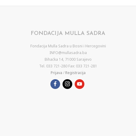
FONDACIJA MULLA SADRA
Fondacija Mulla Sadra u Bosni i Hercegovini
INFO@mullasadra.ba
Bihaćka 14, 71000 Sarajevo
Tel. 033 721-280 Fax: 033 721-281
Prijava
/
Registracija