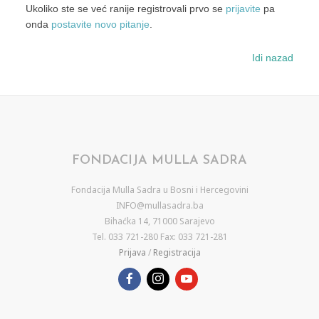
Ukoliko ste se već ranije registrovali prvo se
prijavite
pa
onda
postavite novo pitanje
.
Idi nazad
FONDACIJA MULLA SADRA
Fondacija Mulla Sadra u Bosni i Hercegovini
INFO@mullasadra.ba
Bihaćka 14, 71000 Sarajevo
Tel. 033 721-280 Fax: 033 721-281
Prijava
/
Registracija