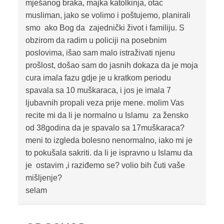
mješanog braka, majka katolkinja, otac
musliman, jako se volimo i poštujemo, planirali
smo ako Bog da zajednički život i familiju. S
obzirom da radim u policiji na posebnim
poslovima, išao sam malo istraživati njenu
prošlost, došao sam do jasnih dokaza da je moja
cura imala fazu gdje je u kratkom periodu
spavala sa 10 muškaraca, i jos je imala 7
ljubavnih propali veza prije mene. molim Vas
recite mi da li je normalno u Islamu za žensko
od 38godina da je spavalo sa 17muškaraca?
meni to izgleda bolesno nenormalno, iako mi je
to pokušala sakriti. da li je ispravno u Islamu da
je ostavim ,i raziđemo se? volio bih čuti vaše
mišljenje?
selam