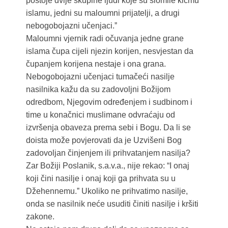
postoje dvije skupine ljudi koje su slomile kičmu
islamu, jedni su maloumni prijatelji, a drugi
nebogobojazni učenjaci.ˮ
Maloumni vjernik radi očuvanja jedne grane
islama čupa cijeli njezin korijen, nesvjestan da
čupanjem korijena nestaje i ona grana.
Nebogobojazni učenjaci tumačeći nasilje
nasilnika kažu da su zadovoljni Božijom
odredbom, Njegovim određenjem i sudbinom i
time u konačnici muslimane odvraćaju od
izvršenja obaveza prema sebi i Bogu. Da li se
doista može povjerovati da je Uzvišeni Bog
zadovoljan činjenjem ili prihvatanjem nasilja?
Zar Božiji Poslanik, s.a.v.a., nije rekao: “I onaj
koji čini nasilje i onaj koji ga prihvata su u
Džehennemu.ˮ Ukoliko ne prihvatimo nasilje,
onda se nasilnik neće usuditi činiti nasilje i kršiti
zakone.