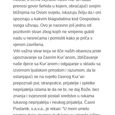
prenosi govor šehida u kojem, obraćajući svojim
bližnjima na Ovom svijetu, iskazuju želju da i oni
spoznaju u kakvim blagodatima kod Gospodara
svoga uživaju. Ovo je naravno još jedna od
pozitivnih stvari zbog kojih ne smijemo gubiti
nadu u nesrećama i pomisliti kako je priča s
vjerom završena.
Vrlo važna stvar koja se tiče naših obaveza jeste
upoznavanje sa časnim Kur’anom, zbližavanje
naše djece sa Kur’anom i odgajanje u skladu sa
izvornom ljudskom prirodom i razumom, da bi
oslanjajući se na svjetlo časnog Kur’an
prepoznali put, stranputice, prijatelje i spletke
neprijatelja islama te da ne bi, ne daj Bože, bez
znanja i svjesnosti postali sredstvo u rukama
lukavog neprijatelja i neukog prijatelja. Časni
Poslanik, s.a.v.a., je rekao: “U mom umetu