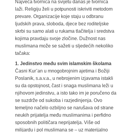
Najveća tvornica na svijetu danas je tvornica
laži. Religiju želi u potpunosti iskriviti metodom
prevare. Organizacije koje staju u odbranu
ljudskih prava, sloboda, djece bez roditeljske
skrbi su samo alati u rukama tlačitelja i sredstva
kojima pravdaju svoje zločine. Dužnost nas
muslimana može se sažeti u sljedećih nekoliko
tačaka:
1. Jedinstvo među svim islamskim školama
Časni Kur’an u mnogobrojnim ajetima i Božiji
Poslanik, s.a.v.a., u nebrojenim izjavama istakli
su da opstojnost, čast i snaga muslimana leži u
njihovom jedinstvu, a isto tako im je poručeno da
se suzdrže od sukoba i razjedinjenja. Ovo
temeljno načelo ozbiljno se narušava od strane
neukih prijatelja među muslimanima i perfidno
sposobnih političara neprijatelja. Više od
milijardu i pol muslimana se – uz materijalno