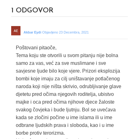
1
ODGOVOR
Akbar Eydi
Objavljeno 23 Decembra, 2021
Poštovani pitaoče,
Tema koju ste otvorili u svom pitanju nije bolna
samo za vas, već za sve muslimane i sve
savjesne ljude bilo koje vjere. Prizori eksplozija
bombi koje imaju za cilj uništavanje potlačenog
naroda koji nije ništa skrivio, odrubljivanje glave
djetetu pred očima njegovih roditelja, ubistvo
majke i oca pred očima njihove djece žaloste
svakog čovjeka i bude ljutnju. Bol se uvećava
kada se zločini počine u ime islama ili u ime
odbrane ljudskih prava i sloboda, kao i u ime
borbe protiv terorizma.