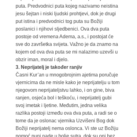
puta. Predvodnici puta kojeg nazivamo neistina
jesu šejtan i niski ljudski prohtjevi, dok je drugi
put istina i predvodnici tog puta su Božiji
poslanici i njihovi sljedbenici. Ova dva puta
postoje od vremena Adema, a.s., i postojat će
sve do završetka svijeta. Važno je da znamo na
kojem od ova dva puta se mi nalazimo uzevši u
obzir iman, moral i djelo.
3. Neprijatelj je također ranjiv
Časni Kur’an u mnogobrojnim ajetima poručuje
vjernicima da ne misle kako je neprijatelju u tom
njegovom neprijateljstvu lahko, i on gine, biva
ranjen, osjeća bol i teškoću, i neprijatelj gubi
svoj imetak i ljetine. Međutim, jedna velika
razlika postoji između ova dva puta, a radi se o
tome da je oslonac vjernika Uzvišeni Bog dok
Božiji neprijatelj nema oslonca. Vi ste uz Božiju
pomoć puni nade u bolje sutra, dok su oni bez