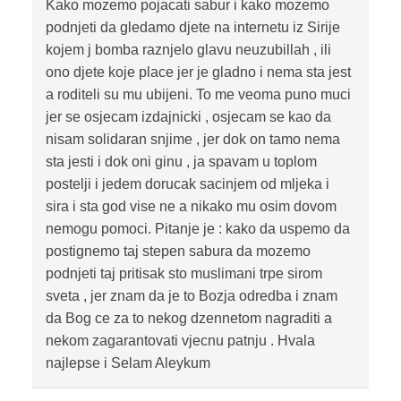
Kako mozemo pojacati sabur i kako mozemo
podnjeti da gledamo djete na internetu iz Sirije
kojem j bomba raznjelo glavu neuzubillah , ili
ono djete koje place jer je gladno i nema sta jest
a roditeli su mu ubijeni. To me veoma puno muci
jer se osjecam izdajnicki , osjecam se kao da
nisam solidaran snjime , jer dok on tamo nema
sta jesti i dok oni ginu , ja spavam u toplom
postelji i jedem dorucak sacinjem od mljeka i
sira i sta god vise ne a nikako mu osim dovom
nemogu pomoci. Pitanje je : kako da uspemo da
postignemo taj stepen sabura da mozemo
podnjeti taj pritisak sto muslimani trpe sirom
sveta , jer znam da je to Bozja odredba i znam
da Bog ce za to nekog dzennetom nagraditi a
nekom zagarantovati vjecnu patnju . Hvala
najlepse i Selam Aleykum