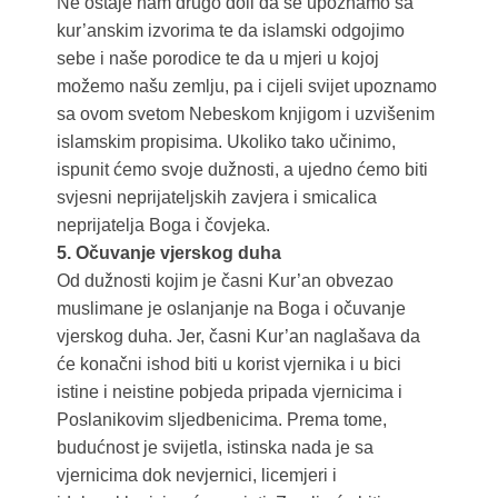
Ne ostaje nam drugo doli da se upoznamo sa
kur’anskim izvorima te da islamski odgojimo
sebe i naše porodice te da u mjeri u kojoj
možemo našu zemlju, pa i cijeli svijet upoznamo
sa ovom svetom Nebeskom knjigom i uzvišenim
islamskim propisima. Ukoliko tako učinimo,
ispunit ćemo svoje dužnosti, a ujedno ćemo biti
svjesni neprijateljskih zavjera i smicalica
neprijatelja Boga i čovjeka.
5. Očuvanje vjerskog duha
Od dužnosti kojim je časni Kur’an obvezao
muslimane je oslanjanje na Boga i očuvanje
vjerskog duha. Jer, časni Kur’an naglašava da
će konačni ishod biti u korist vjernika i u bici
istine i neistine pobjeda pripada vjernicima i
Poslanikovim sljedbenicima. Prema tome,
budućnost je svijetla, istinska nada je sa
vjernicima dok nevjernici, licemjeri i