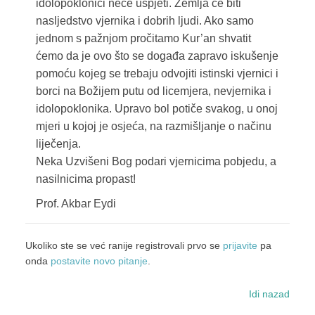
idolopoklonici neće uspjeti. Zemlja će biti
nasljedstvo vjernika i dobrih ljudi. Ako samo
jednom s pažnjom pročitamo Kur’an shvatit
ćemo da je ovo što se događa zapravo iskušenje
pomoću kojeg se trebaju odvojiti istinski vjernici i
borci na Božijem putu od licemjera, nevjernika i
idolopoklonika. Upravo bol potiče svakog, u onoj
mjeri u kojoj je osjeća, na razmišljanje o načinu
liječenja.
Neka Uzvišeni Bog podari vjernicima pobjedu, a
nasilnicima propast!
Prof. Akbar Eydi
Ukoliko ste se već ranije registrovali prvo se
prijavite
pa
onda
postavite novo pitanje
.
Idi nazad