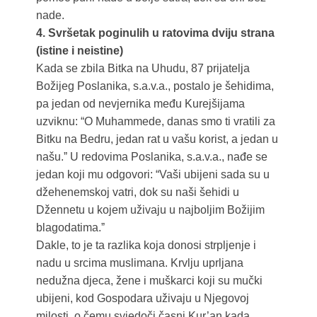
nade.
4. Svršetak poginulih u ratovima dviju strana
(istine i neistine)
Kada se zbila Bitka na Uhudu, 87 prijatelja
Božijeg Poslanika, s.a.v.a., postalo je šehidima,
pa jedan od nevjernika među Kurejšijama
uzviknu: “O Muhammede, danas smo ti vratili za
Bitku na Bedru, jedan rat u vašu korist, a jedan u
našu.ˮ U redovima Poslanika, s.a.v.a., nađe se
jedan koji mu odgovori: “Vaši ubijeni sada su u
džehenemskoj vatri, dok su naši šehidi u
Džennetu u kojem uživaju u najboljim Božijim
blagodatima.ˮ
Dakle, to je ta razlika koja donosi strpljenje i
nadu u srcima muslimana. Krvlju uprljana
nedužna djeca, žene i muškarci koji su mučki
ubijeni, kod Gospodara uživaju u Njegovoj
milosti, o čemu svjedoči časni Kur’an kada