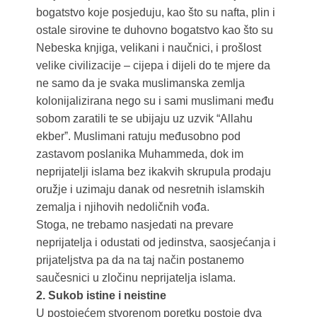
bogatstvo koje posjeduju, kao što su nafta, plin i
ostale sirovine te duhovno bogatstvo kao što su
Nebeska knjiga, velikani i naučnici, i prošlost
velike civilizacije – cijepa i dijeli do te mjere da
ne samo da je svaka muslimanska zemlja
kolonijalizirana nego su i sami muslimani među
sobom zaratili te se ubijaju uz uzvik “Allahu
ekberˮ. Muslimani ratuju međusobno pod
zastavom poslanika Muhammeda, dok im
neprijatelji islama bez ikakvih skrupula prodaju
oružje i uzimaju danak od nesretnih islamskih
zemalja i njihovih nedoličnih vođa.
Stoga, ne trebamo nasjedati na prevare
neprijatelja i odustati od jedinstva, saosjećanja i
prijateljstva pa da na taj način postanemo
saučesnici u zločinu neprijatelja islama.
2. Sukob istine i neistine
U postojećem stvorenom poretku postoje dva