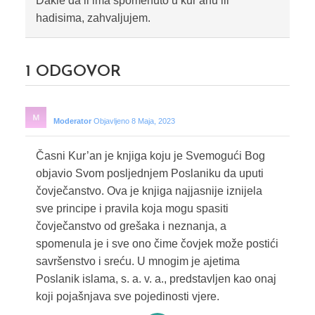
Dakle da li ima spomenuto u kur anu ili
hadisima, zahvaljujem.
1
ODGOVOR
Moderator
Objavljeno 8 Maja, 2023
Časni Kur’an je knjiga koju je Svemogući Bog
objavio Svom posljednjem Poslaniku da uputi
čovječanstvo. Ova je knjiga najjasnije iznijela
sve principe i pravila koja mogu spasiti
čovječanstvo od grešaka i neznanja, a
spomenula je i sve ono čime čovjek može postići
savršenstvo i sreću. U mnogim je ajetima
Poslanik islama, s. a. v. a., predstavljen kao onaj
koji pojašnjava sve pojedinosti vjere.