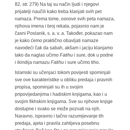
82, str. 279) Na taj su način ljudi i njegovi
prijatelji naučili kako treba klanjati svih pet
namaza. Prema tome, osnove svih peta namaza,
njihova imena i broj rekata, pojasnio nam je
časni Poslanik, s. a. v. a. Također, pokazao nam
je kako ćemo praktično obavljati namaze
navodeći čak da sabah, akšam i jaciju klanjamo
tako da naglas učimo
Fatihu
i sure, dok u podne
i ikindija namazu
Fatihu
i sure učimo tiho.
Islamski su učenjaci tokom povijesti spominjali
sve ove karakteristike u obliku predaja i pravnih
propisa, spominjali su ih u svojim
pripovijedanjima i hadiskim knjigama, kao i u
svojim fikhskim knjigama. Sve su njihove knjige
dostupne i svako se može pozvati na njih.
Naravno, ispravno i tačno razumijevanje tih
predaja, ajeta i pravila zahtijeva posebnu