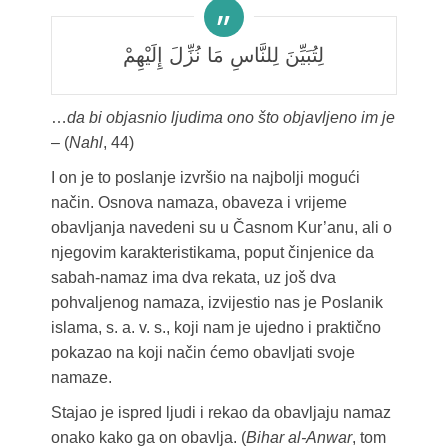
لِتُبَيِّنَ لِلنَّاسِ مَا نُزِّلَ إِلَيْهِمْ
…
da bi objasnio ljudima ono što objavljeno im je
– (
Nahl
, 44)
I on je to poslanje izvršio na najbolji mogući
način. Osnova namaza, obaveza i vrijeme
obavljanja navedeni su u Časnom Kur’anu, ali o
njegovim karakteristikama, poput činjenice da
sabah-namaz ima dva rekata, uz još dva
pohvaljenog namaza, izvijestio nas je Poslanik
islama, s. a. v. s., koji nam je ujedno i praktično
pokazao na koji način ćemo obavljati svoje
namaze.
Stajao je ispred ljudi i rekao da obavljaju namaz
onako kako ga on obavlja. (
Bihar al-Anwar
, tom