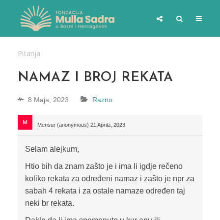
Pitanja
NAMAZ I BROJ REKATA
8 Maja, 2023
Razno
Mensur (anonymous)
21 Aprila, 2023
Selam alejkum,
Htio bih da znam zašto je i ima li igdje rečeno
koliko rekata za određeni namaz i zašto je npr za
sabah 4 rekata i za ostale namaze određen taj
neki br rekata.