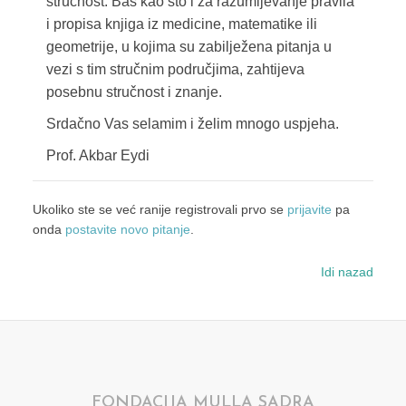
stručnost. Baš kao što i za razumijevanje pravila
i propisa knjiga iz medicine, matematike ili
geometrije, u kojima su zabilježena pitanja u
vezi s tim stručnim područjima, zahtijeva
posebnu stručnost i znanje.
Srdačno Vas selamim i želim mnogo uspjeha.
Prof. Akbar Eydi
Ukoliko ste se već ranije registrovali prvo se
prijavite
pa
onda
postavite novo pitanje
.
Idi nazad
FONDACIJA MULLA SADRA